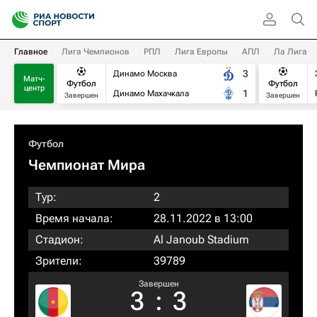
Главное
Лига Чемпионов
РПЛ
Лига Европы
АПЛ
Ла Лига
3
Динамо Москва
Матч-
Футбол
Футбол
центр
1
Динамо Махачкала
Завершен
Завершен
Футбол
Чемпионат Мира
Тур:
2
Время начала:
28.11.2022 в 13:00
Стадион:
Al Janoub Stadium
Зрители:
39789
Завершен
3
:
3