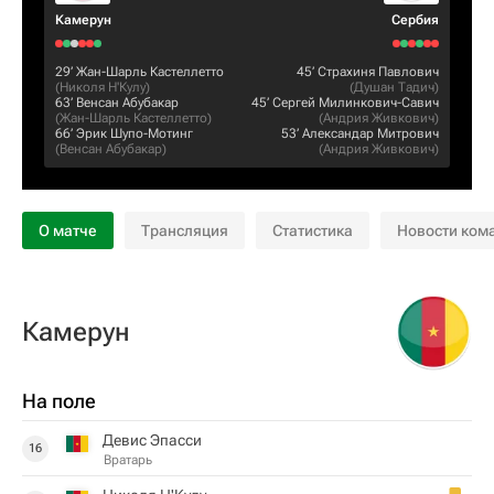
Камерун
Сербия
29‎’‎
Жан-Шарль Кастеллетто
45‎’‎
Страхиня Павлович
(
Николя Н'Кулу
)
(
Душан Тадич
)
63‎’‎
Венсан Абубакар
45‎’‎
Сергей Милинкович-Савич
(
Жан-Шарль Кастеллетто
)
(
Андрия Живкович
)
66‎’‎
Эрик Шупо-Мотинг
53‎’‎
Александар Митрович
(
Венсан Абубакар
)
(
Андрия Живкович
)
О матче
Трансляция
Статистика
Новости ком
Камерун
На поле
Девис Эпасси
16
Вратарь