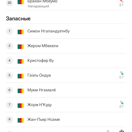
Брайан Мбеумо
20
81‎’‎
Нападающий
Запасные
Симон Нгапандуэтнбу
1
Жером Мбекели
2
Кристофер Ву
4
Гаэль Ондуа
5
67‎’‎
Муми Нгамалё
6
Жорж Н'Куду
7
81‎’‎
Жан-Пьер Нсаме
9