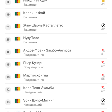
Николя Н'Кулу
3
24‎’‎
Защитник
Коллинс Фай
19
Защитник
Жан-Шарль Кастеллетто
21
29‎’‎
Защитник
Нуху Толо
25
Защитник
Андре-Франк Замбо-Ангисса
8
81‎’‎
Полузащитник
Пьер Кунде
15
67‎’‎
Полузащитник
Мартин Хонгла
18
55‎’‎
Полузащитник
Карл Токо-Экамби
12
67‎’‎
Нападающий
Эрик Шупо-Мотинг
13
66‎’‎
Нападающий