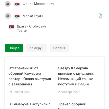
Филип Младенович
25
Марко Груич
26
78‎’‎
Драган Стойкович
Тренер
Общее
Камерун
Сербия
Отстраненный от
Звезду Камеруна
сборной Камеруна
выгнали с мундиаля.
вратарь Онана выступил
Непомнящий так же
с заявлением
поступил в 1990-м
29 ноября 2022
29 ноября 2022
В Камеруне выступили с
Тренер сборной