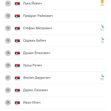
Лука Йович
11
45‎’‎
Предраг Райкович
12
Стефан Митрович
13
55‎’‎
Срджан Бабич
15
78‎’‎
Душан Влахович
18
Урош Рачич
19
Филип Джуричич
21
90‎’‎
Дарко Лазович
22
Иван Илич
24