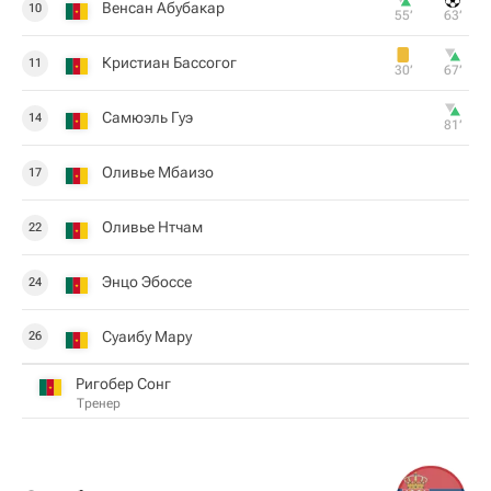
Венсан Абубакар
10
55‎’‎
63‎’‎
Кристиан Бассогог
11
30‎’‎
67‎’‎
Самюэль Гуэ
14
81‎’‎
Оливье Мбаизо
17
Оливье Нтчам
22
Энцо Эбоссе
24
Суаибу Мару
26
Ригобер Сонг
Тренер