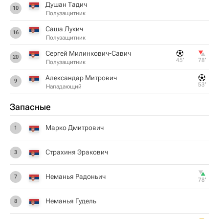
Душан Тадич
10
Полузащитник
Саша Лукич
16
Полузащитник
Сергей Милинкович-Савич
20
45‎’‎
78‎’‎
Полузащитник
Александар Митрович
9
53‎’‎
Нападающий
Запасные
Марко Дмитрович
1
Страхиня Эракович
3
Неманья Радоньич
7
78‎’‎
Неманья Гудель
8