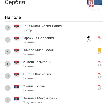
Сербия
На поле
Ваня Милинкович-Савич
23
Вратарь
Страхиня Павлович
2
45‎’‎
55‎’‎
Защитник
Никола Миленкович
4
90‎’‎
Защитник
Милош Велькович
5
78‎’‎
Защитник
Андрия Живкович
14
78‎’‎
Защитник
Филип Костич
17
90‎’‎
Защитник
Неманья Максимович
6
Полузащитник