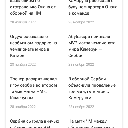
заявлением по
Камеруна рассказал о
отстранению Онана от
будущем вратаря Онана
сборной на ЧМ
в команде
28 ноября 2022
28 ноября 2022
Ондуа рассказал о
Абубакара признали
необычном подарке на
MVP матча чемпионата
чемпионате мира в
мира Камерун —
Катаре
Сербия
28 ноября 2022
28 ноября 2022
Тренер раскритиковал
В сборной Сербии
игру сербов во втором
объяснили провальные
тайме матча ЧМ с
три минуты в игре с
Камеруном
Камеруном
28 ноября 2022
28 ноября 2022
Сербия сыграла вничью
На матч ЧМ между
с Камеруном на ЧМ,
сборными Камеруна и