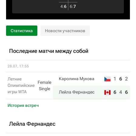
4
:
6
6
:
7
Статистика
Новости участников
Последние матчи между собой
28.07, 17:55
1
6
2
Каролина Мухова
Летние
Female
Олимпийские
Single
игры WTA
6
4
6
Лейла Фернандес
История встреч
Лейла Фернандес