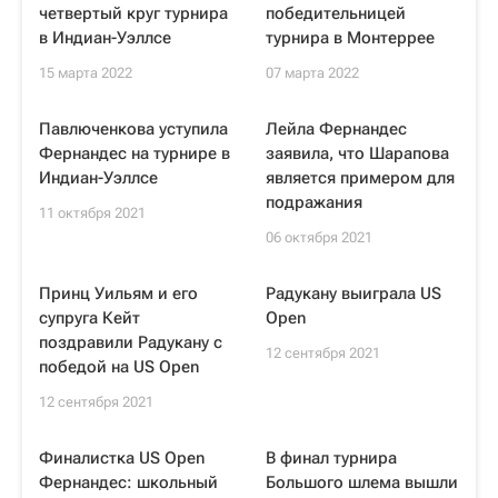
четвертый круг турнира
победительницей
в Индиан-Уэллсе
турнира в Монтеррее
15 марта 2022
07 марта 2022
Павлюченкова уступила
Лейла Фернандес
Фернандес на турнире в
заявила, что Шарапова
Индиан-Уэллсе
является примером для
подражания
11 октября 2021
06 октября 2021
Принц Уильям и его
Радукану выиграла US
супруга Кейт
Open
поздравили Радукану с
12 сентября 2021
победой на US Open
12 сентября 2021
Финалистка US Open
В финал турнира
Фернандес: школьный
Большого шлема вышли