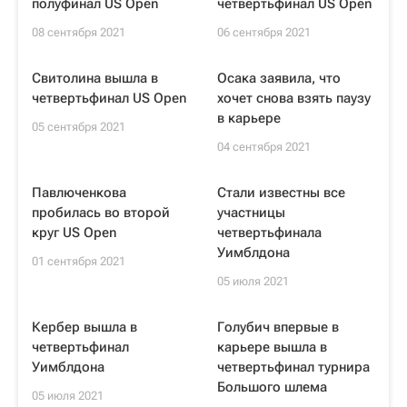
полуфинал US Open
четвертьфинал US Open
08 сентября 2021
06 сентября 2021
Свитолина вышла в
Осака заявила, что
четвертьфинал US Open
хочет снова взять паузу
в карьере
05 сентября 2021
04 сентября 2021
Павлюченкова
Стали известны все
пробилась во второй
участницы
круг US Open
четвертьфинала
Уимблдона
01 сентября 2021
05 июля 2021
Кербер вышла в
Голубич впервые в
четвертьфинал
карьере вышла в
Уимблдона
четвертьфинал турнира
Большого шлема
05 июля 2021