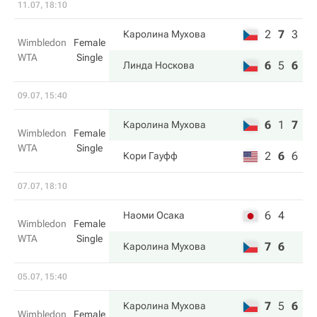
11.07, 18:10
2
7
3
Каролина Мухова
Wimbledon
Female
WTA
Single
6
5
6
Линда Носкова
09.07, 15:40
6
1
7
Каролина Мухова
Wimbledon
Female
WTA
Single
2
6
6
Кори Гауфф
07.07, 18:10
6
4
Наоми Осака
Wimbledon
Female
WTA
Single
7
6
Каролина Мухова
05.07, 15:40
7
5
6
Каролина Мухова
Wimbledon
Female