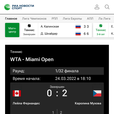
Главное
Лига Чемпионов
РПЛ
Лига Европы
АПЛ
Ла Лига
3
3
А. Калинская
Е
Матч-
Теннис
Теннис
центр
6
6
Д. Шнайдер
К
Завершен
3-й сет
Теннис
WTA
- Miami Open
Раунд:
1/32 финала
Время начала:
24.03.2022 в 18:10
Завершен
0
:
2
Лейла Фернандес
Каролина Мухова
1
2