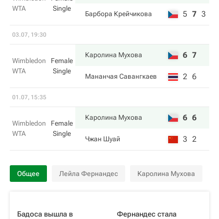
WTA
Single
5
7
3
Барбора Крейчикова
03.07, 19:30
6
7
Каролина Мухова
Wimbledon
Female
WTA
Single
2
6
Мананчая Савангкаев
01.07, 15:35
6
6
Каролина Мухова
Wimbledon
Female
WTA
Single
3
2
Чжан Шуай
Общее
Лейла Фернандес
Каролина Мухова
Бадоса вышла в
Фернандес стала