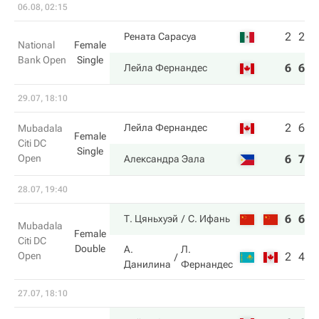
06.08, 02:15
2
2
Рената Сарасуа
National
Female
Bank Open
Single
6
6
Лейла Фернандес
29.07, 18:10
2
6
Лейла Фернандес
Mubadala
Female
Citi DC
Single
Open
6
7
Александра Эала
28.07, 19:40
6
6
Т. Цяньхуэй
С. Ифань
Mubadala
Female
Citi DC
Double
А.
Л.
Open
2
4
Данилина
Фернандес
27.07, 18:10