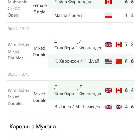
6
6
Лейла Фернандес
Mubadala
Female
Citi DC
Single
Open
1
4
Магда Линетт
06.07, 19:45
Д.
Л.
7
3
3
Wimbledon
Солсбери
Фернандес
Mixed
Mixed
Double
Doubles
6
6
6
К. Харрисон
Ч. Шуай
05.07, 18:45
Д.
Л.
6
4
6
Wimbledon
Солсбери
Фернандес
Mixed
Mixed
Double
Doubles
4
6
2
B. Jones
М. Люмсден
Каролина Мухова