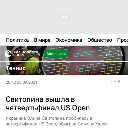
Политика
В мире
Экономика
Общество
Про
Матч-центр
Теннис
20:42 05.09.2021
Свитолина вышла в
четвертьфинал US Open
Украинка Элина Свитолина пробилась в
четвертьфинал US Open, обыграв Симону Халеп