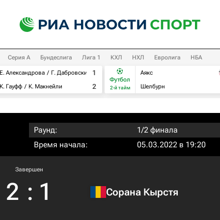
Серия А
Бундеслига
Лига 1
КХЛ
НХЛ
Евролига
НБА
1
Е. Александрова
Г. Дабровски
Аякс
Футбол
2
К. Гауфф
К. Макнейли
Шелбурн
2-й тайм
Раунд:
1/2 финала
Время начала:
05.03.2022 в 19:20
Завершен
2
:
1
Сорана Кырстя