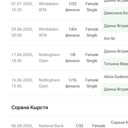
Даяна Ястре
01.07.2026,
Wimbledon
1/32
Female
15:25
WTA
финала
Single
Джессика Бо
Даяна Ястре
29.06.2026,
Wimbledon
1/64
Female
20:00
WTA
финала
Single
Aoi Ito
Даяна Ястре
17.06.2026,
Nottingham
1/8
Female
18:45
Open
финала
Single
Татьяна Ма
Alicia Dudene
16.06.2026,
Nottingham
1/16
Female
15:45
Open
финала
Single
Даяна Ястре
Сорана Кырстя
Сорана 
06.08.2026,
National Bank
1/32
Female