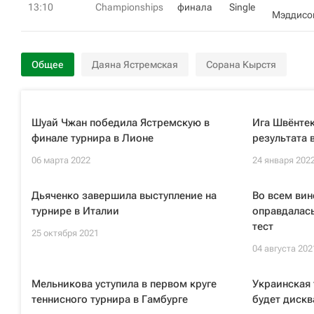
13:10
Championships
финала
Single
Мэддисо
Общее
Даяна Ястремская
Сорана Кырстя
Шуай Чжан победила Ястремскую в
Ига Швёнтек
финале турнира в Лионе
результата в
06 марта 2022
24 января 202
Дьяченко завершила выступление на
Во всем вин
турнире в Италии
оправдалась
тест
25 октября 2021
04 августа 202
Мельникова уступила в первом круге
Украинская 
теннисного турнира в Гамбурге
будет дискв