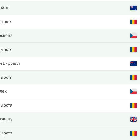
ойнт
Кырстя
оскова
Кырстя
и Биррелл
Кырстя
лек
Кырстя
дукану
Кырстя