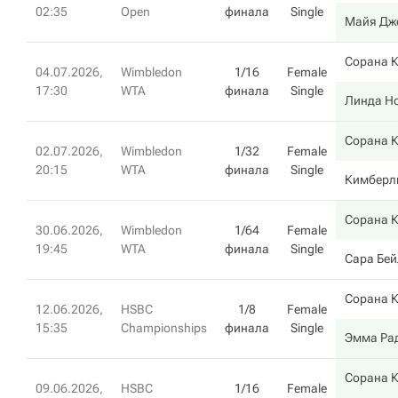
02:35
Open
финала
Single
Майя Дж
Сорана 
04.07.2026,
Wimbledon
1/16
Female
17:30
WTA
финала
Single
Линда Н
Сорана 
02.07.2026,
Wimbledon
1/32
Female
20:15
WTA
финала
Single
Кимберл
Сорана 
30.06.2026,
Wimbledon
1/64
Female
19:45
WTA
финала
Single
Сара Бей
Сорана 
12.06.2026,
HSBC
1/8
Female
15:35
Championships
финала
Single
Эмма Ра
Сорана 
09.06.2026,
HSBC
1/16
Female