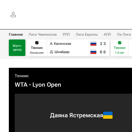
Главное
Лига Чемпионов
РПЛ
Лига Европы
АПЛ
Ла Лига
3
3
А. Калинская
Матч-
Теннис
Теннис
центр
6
6
Д. Шнайдер
Завершен
1-й сет
Теннис
WTA
- Lyon Open
Даяна Ястремская