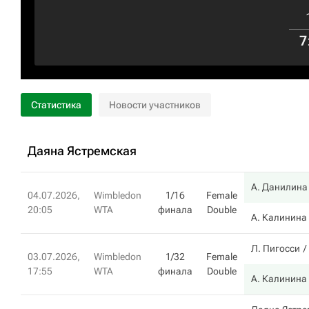
7
Статистика
Новости участников
Даяна Ястремская
А. Данилина
04.07.2026,
Wimbledon
1/16
Female
20:05
WTA
финала
Double
А. Калинина
Л. Пигосси
03.07.2026,
Wimbledon
1/32
Female
17:55
WTA
финала
Double
А. Калинина