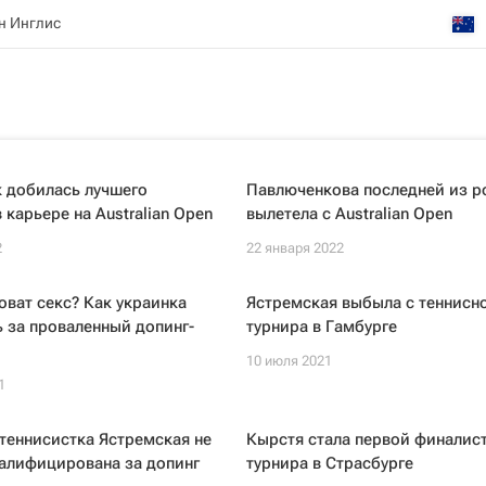
н Инглис
 добилась лучшего
Павлюченкова последней из р
 карьере на Australian Open
вылетела с Australian Open
2
22 января 2022
оват секс? Как украинка
Ястремская выбыла с теннисн
 за проваленный допинг-
турнира в Гамбурге
10 июля 2021
1
теннисистка Ястремская не
Кырстя стала первой финалис
алифицирована за допинг
турнира в Страсбурге