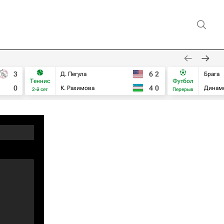
3
6
2
Д. Пегула
Брага
Теннис
Футбол
0
4
0
К. Рахимова
Динам
2-й сет
Перерыв