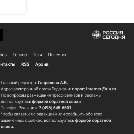
ries
Теннис
Теги
Полезное
нтакты
RSS
Архив
Главный редактор:
Гаврилова А.В.
Адрес электронной почты Редакции:
r-sport.internet@ria.ru
По вопросам размещения пресс-релизов и рекламы
воспользуйтесь
формой обратной связи
Телефон Редакции:
7 (495) 645-6601
Чтобы связаться с редакцией или сообщить обо всех
замеченных ошибках, воспользуйтесь
формой обратной
связи
.