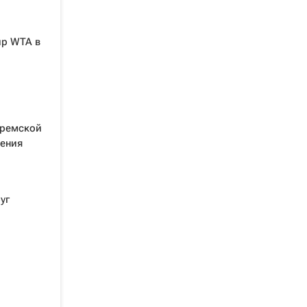
ир WTA в
тремской
нения
уг