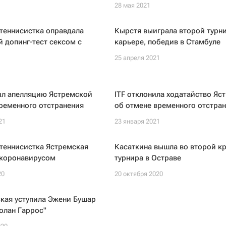
28 мая 2021
теннисистка оправдала
Кырстя выиграла второй турн
 допинг-тест сексом с
карьере, победив в Стамбуле
25 апреля 2021
ил апелляцию Ястремской
ITF отклонила ходатайство Яс
ременного отстранения
об отмене временного отстра
21
23 января 2021
теннисистка Ястремская
Касаткина вышла во второй кр
 коронавирусом
турнира в Остраве
20
20 октября 2020
кая уступила Эжени Бушар
Ролан Гаррос"