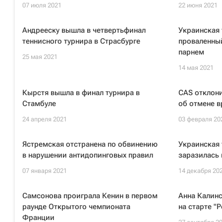
07 июля 2021
22 июня 2021
Андрееску вышла в четвертьфинал
Украинская 
теннисного турнира в Страсбурге
проваленный
парнем
25 мая 2021
14 мая 2021
Кырстя вышла в финал турнира в
CAS отклон
Стамбуле
об отмене в
24 апреля 2021
03 февраля 20
Ястремская отстранена по обвинению
Украинская 
в нарушении антидопинговых правил
заразилась
07 января 2021
14 декабря 20
Самсонова проиграла Кенин в первом
Анна Калинс
раунде Открытого чемпионата
на старте "
Франции