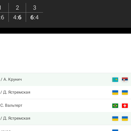
1
2
3
:
6
4
:
6
6
:
4
А. Крунич
Д. Ястремская
С. Вальтерт
Д. Ястремская