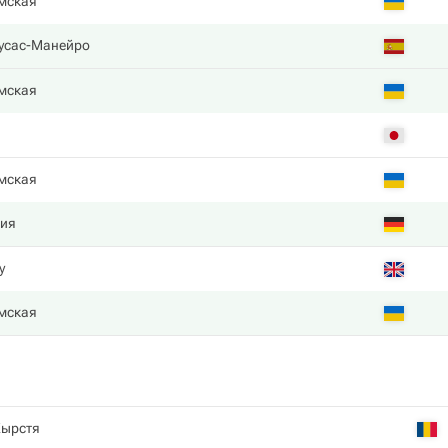
мская
усас-Манейро
мская
мская
рия
y
мская
Кырстя