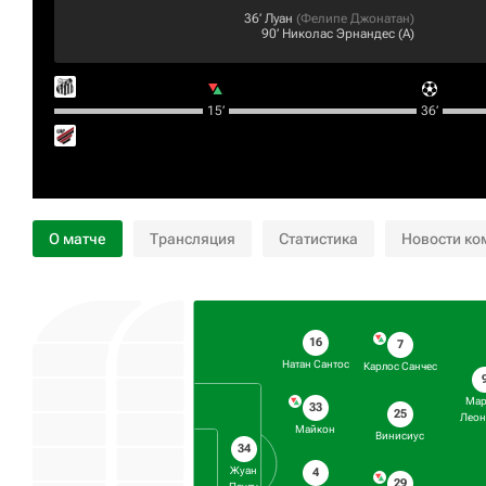
36‎’‎
Луан
(
Фелипе Джонатан
)
90‎’‎
Николас Эрнандес
(А)
15‎’‎
36‎’‎
О матче
Трансляция
Статистика
Новости ко
16
7
Натан Сантос
Карлос Санчес
Мар
33
25
Леон
Майкон
Винисиус
34
Жуан
4
29