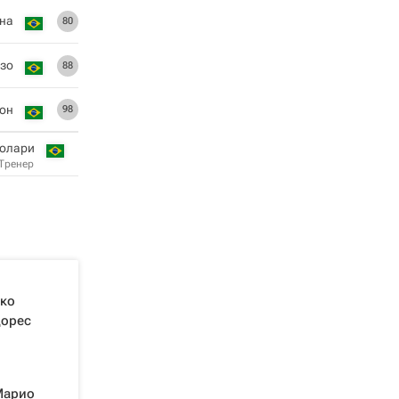
ана
80
зо
88
он
98
колари
Тренер
ико
дорес
Марио