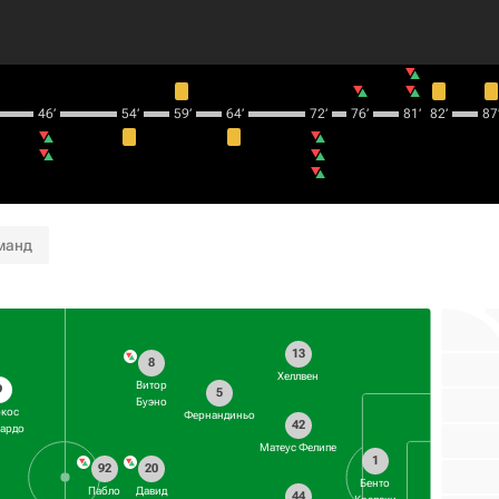
46‎’‎
54‎’‎
59‎’‎
64‎’‎
72‎’‎
76‎’‎
81‎’‎
82‎’‎
87‎’
манд
13
8
Хеллвен
Витор
9
5
Буэно
кос
Фернандиньо
42
ардо
Матеус Фелипе
1
20
92
Бенто
Давид
Пабло
44