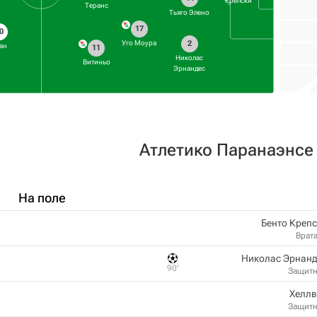
Крепски
Теранс
Тьяго Элено
17
0
2
Уго Моура
ан
11
Николас
Витиньо
Эрнандес
Атлетико Паранаэнсе
На поле
Бенто Креп
Врат
Николас Эрнанд
90‎’‎
Защит
Хеллв
Защит