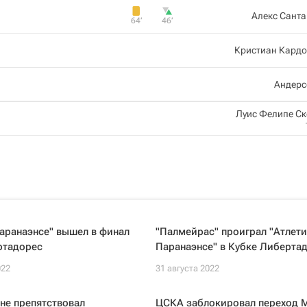
Алекс Сант
64‎’‎
46‎’‎
Кристиан Кардо
Андерс
Луис Фелипе С
аранаэнсе" вышел в финал
"Палмейрас" проиграл "Атлет
ртадорес
Паранаэнсе" в Кубке Либерта
022
31 августа 2022
не препятствовал
ЦСКА заблокировал переход 