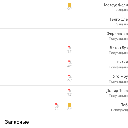
Матеус Фели
90‎’‎
Защит
Тьяго Эл
Защит
Фернандин
Полузащит
Витор Бу
72‎’‎
Полузащит
Витин
46‎’‎
Полузащит
Уго Мо
46‎’‎
Полузащит
Давид Тера
72‎’‎
Полузащит
Паб
72‎’‎
54‎’‎
Нападающ
Запасные