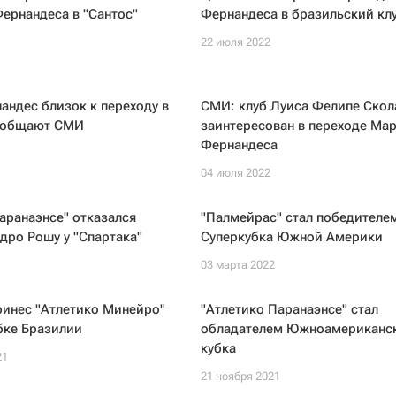
ернандеса в "Сантос"
Фернандеса в бразильский кл
22 июля 2022
ндес близок к переходу в
СМИ: клуб Луиса Фелипе Скол
сообщают СМИ
заинтересован в переходе Ма
Фернандеса
04 июля 2022
аранаэнсе" отказался
"Палмейрас" стал победителе
дро Рошу у "Спартака"
Суперкубка Южной Америки
03 марта 2022
ринес "Атлетико Минейро"
"Атлетико Паранаэнсе" стал
бке Бразилии
обладателем Южноамериканс
кубка
21
21 ноября 2021