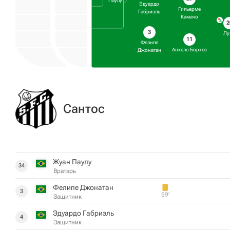
Паулу
Эдуардо
Гильерме
Габриэль
Камачо
2
3
Лу
11
Фелипе
Анхело Борхес
Джонатан
Сантос
Жуан Паулу
34
Вратарь
Фелипе Джонатан
3
59‎’‎
Защитник
Эдуардо Габриэль
4
Защитник