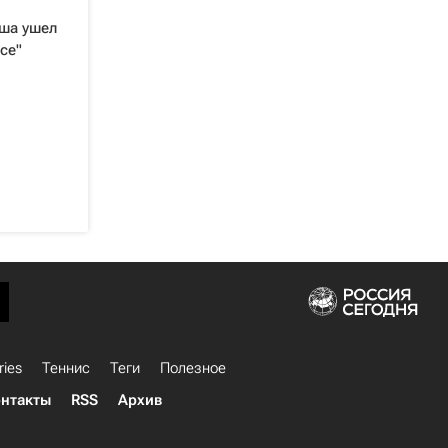
ша ушел
се"
ries
Теннис
Теги
Полезное
нтакты
RSS
Архив