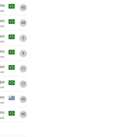
пе
42
ник
ено
44
ник
ьо
5
ник
эно
8
ник
ьо
11
ник
ура
17
ник
нс
20
ник
ло
92
ий