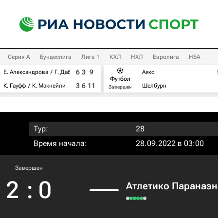
Серия А
Бундеслига
Лига 1
КХЛ
НХЛ
Евролига
НБА
6
3
9
Е. Александрова
Г. Дабровски
Аякс
Футбол
3
6
11
К. Гауфф
К. Макнейли
Шелбурн
Завершен
Тур:
28
Время начала:
28.09.2022 в 03:00
Завершен
2
:
0
Атлетико Паранаэн