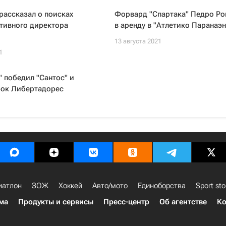
рассказал о поисках
Форвард "Спартака" Педро Ро
тивного директора
в аренду в "Атлетико Паранаэн
13 августа 2021
1
 победил "Сантос" и
бок Либертадорес
1
иатлон
ЗОЖ
Хоккей
Авто/мото
Единоборства
Sport sto
ма
Продукты и сервисы
Пресс-центр
Об агентстве
Ко