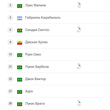
Луис Фелипе
2
15‎’‎
Габриэль Карабахаль
5
Сандри Сантос
6
81‎’‎
Джохан Хулио
8
Руан Секо
12
Лукас Барбоза
21
81‎’‎
Джон Виктор
22
Ауро
27
Лукас Брага
30
76‎’‎