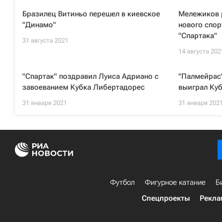
Бразилец Витиньо перешел в киевское
Мележиков 
"Динамо"
нового спор
"Спартака"
31 августа 2021
14 августа 202
"Спартак" поздравил Луиса Адриано с
"Палмейрас"
завоеванием Кубка Либертадорес
выиграл Ку
31 января 2021
31 января 202
Футбол
Фигурное катание
Б
Спецпроекты
Рекла