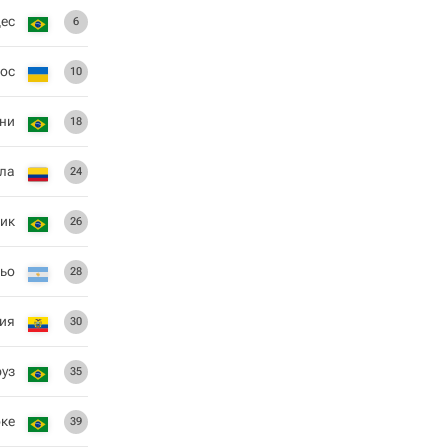
ес
6
ос
10
ини
18
эла
24
ик
26
льо
28
сия
30
руз
35
оке
39