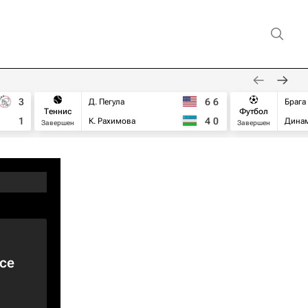
3
6
6
Д. Пегула
Брага
Теннис
Футбол
1
4
0
К. Рахимова
Дина
Завершен
Завершен
се