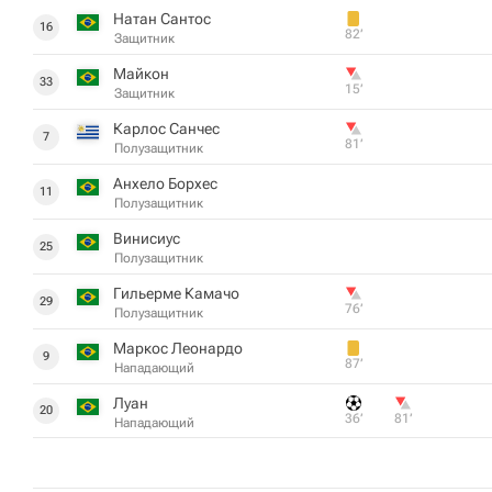
Натан Сантос
16
82‎’‎
Защитник
Майкон
33
15‎’‎
Защитник
Карлос Санчес
7
81‎’‎
Полузащитник
Анхело Борхес
11
Полузащитник
Винисиус
25
Полузащитник
Гильерме Камачо
29
76‎’‎
Полузащитник
Маркос Леонардо
9
87‎’‎
Нападающий
Луан
20
36‎’‎
81‎’‎
Нападающий