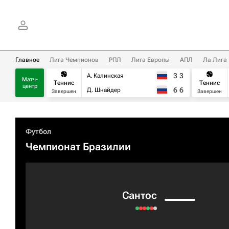
Главное
Лига Чемпионов
РПЛ
Лига Европы
АПЛ
Ла Лига
3
3
А. Калинская
Матч-
Теннис
Теннис
центр
6
6
Д. Шнайдер
Завершен
Завершен
Футбол
Чемпионат Бразилии
Сантос