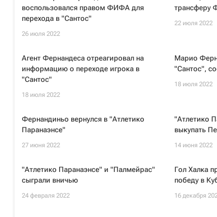
воспользовался правом ФИФА для
трансферу Ф
перехода в "Сантос"
22 июля 2022
26 июля 2022
Агент Фернандеса отреагировал на
Марио Ферна
информацию о переходе игрока в
"Сантос", 
"Сантос"
18 июля 2022
18 июля 2022
Фернандиньо вернулся в "Атлетико
"Атлетико П
Паранаэнсе"
выкупать Пе
27 июня 2022
14 июня 2022
"Атлетико Паранаэнсе" и "Палмейрас"
Гол Халка п
сыграли вничью
победу в Ку
24 февраля 2022
16 декабря 20