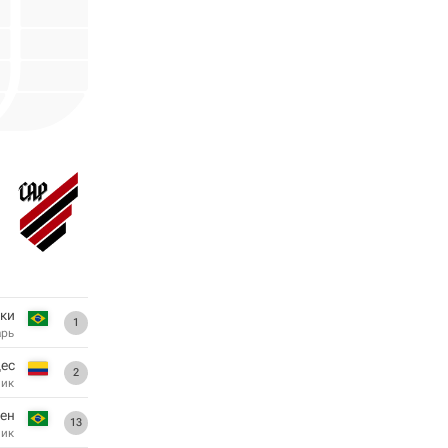
ски
1
арь
ес
2
ник
ен
13
ник