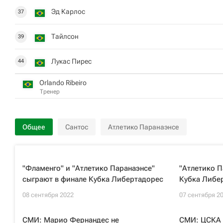
Эд Карлос
37
Тайлсон
39
Лукас Пирес
44
Orlando Ribeiro
Тренер
Общее
Сантос
Атлетико Паранаэнсе
"Фламенго" и "Атлетико Паранаэнсе"
"Атлетико П
сыграют в финале Кубка Либертадорес
Кубка Либе
08 сентября 2022
07 сентября 2
СМИ: Марио Фернандес не
СМИ: ЦСКА 