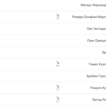
Матеус Фернанд
Ромеро Бонфим Марл
72‎’‎
Лео Читтад
Луис Ореху
Эр
Томас Куэ
46‎’‎
Брайан Гар
Ромуло К
72‎’‎
Витор Р
72‎’‎