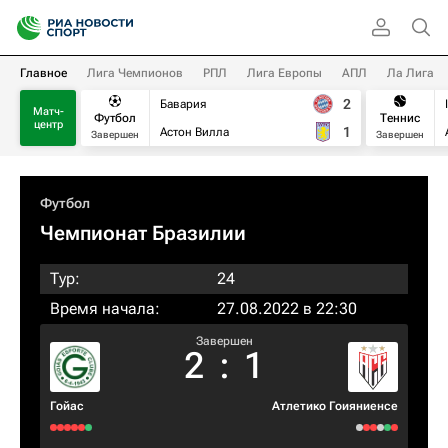
Главное
Лига Чемпионов
РПЛ
Лига Европы
АПЛ
Ла Лига
2
Бавария
Матч-
Футбол
Теннис
центр
1
Астон Вилла
Завершен
Завершен
Футбол
Чемпионат Бразилии
Тур:
24
Время начала:
27.08.2022 в 22:30
Завершен
2
:
1
Гойас
Атлетико Гоияниенсе