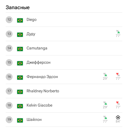
Запасные
Diego
12
Дуду
13
77‎’‎
Camutanga
14
Джефферсон
15
Фернандо Эдсон
16
29‎’‎
77‎’‎
Rhaldney Norberto
17
Kelvin Giacobe
18
29‎’‎
77‎’‎
Шайлон
19
77‎’‎
84‎’‎