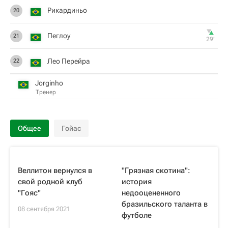
Рикардиньо
20
Пеглоу
21
29‎’‎
Лео Перейра
22
Jorginho
Тренер
Общее
Гойас
Веллитон вернулся в
"Грязная скотина":
свой родной клуб
история
"Гояс"
недооцененного
бразильского таланта в
08 сентября 2021
футболе