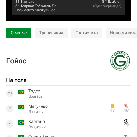
11‎’‎
Каэтано
84‎’‎
Шайлон
54‎’‎
Маркос Габриэль До
(
Луис Фернандо
)
Насименто Маркуиньос
О матче
Трансляция
Статистика
Новости ком
Гойас
На поле
Тадеу
23
Вратарь
Магуиньо
2
15‎’‎
46‎’‎
Защитник
Каэтано
4
11‎’‎
Защитник
Савио Алвес