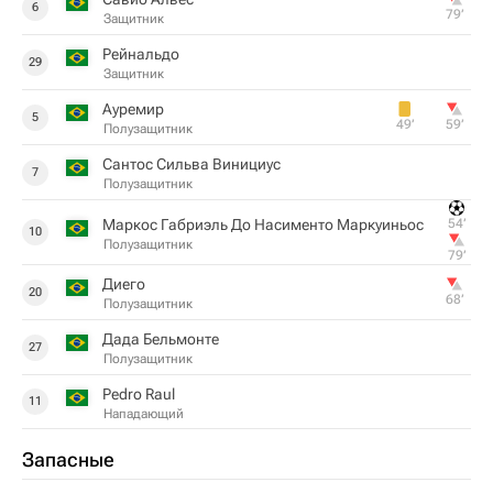
6
79‎’‎
Защитник
Рейнальдо
29
Защитник
Ауремир
5
49‎’‎
59‎’‎
Полузащитник
Сантос Сильва Винициус
7
Полузащитник
Маркос Габриэль До Насименто Маркуиньос
54‎’‎
10
Полузащитник
79‎’‎
Диего
20
68‎’‎
Полузащитник
Дада Бельмонте
27
Полузащитник
Pedro Raul
11
Нападающий
Запасные