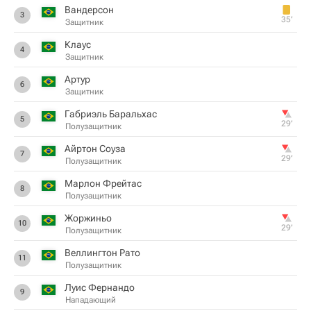
Вандерсон
3
35‎’‎
Защитник
Клаус
4
Защитник
Артур
6
Защитник
Габриэль Баральхас
5
29‎’‎
Полузащитник
Айртон Соуза
7
29‎’‎
Полузащитник
Марлон Фрейтас
8
Полузащитник
Жоржиньо
10
29‎’‎
Полузащитник
Веллингтон Рато
11
Полузащитник
Луис Фернандо
9
Нападающий