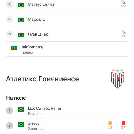
Матеус Сейлз
36
59‎’‎
Марсело
88
Луан Диас
99
79‎’‎
Jair Ventura
Тренер
Атлетико Гоияниенсе
На поле
Дос Сантос Ренан
1
Вратарь
Эйнер
2
55‎’‎
59‎’‎
Защитник