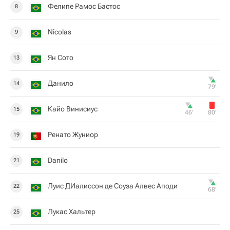
Фелипе Рамос Бастос
8
Nicolas
9
Ян Сото
13
Данило
14
79‎’‎
Кайо Винисиус
15
46‎’‎
80‎’‎
Ренато Жуниор
19
Danilo
21
Луис ДИалиссон де Соуза Алвес Аподи
22
68‎’‎
Лукас Хальтер
25