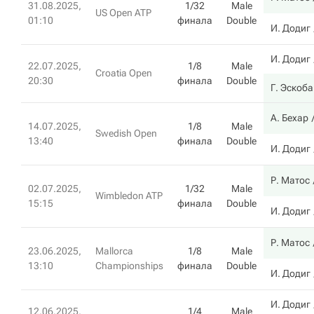
31.08.2025,
1/32
Male
US Open ATP
01:10
финала
Double
И. Додиг
И. Додиг
22.07.2025,
1/8
Male
Croatia Open
20:30
финала
Double
Г. Эскоб
А. Бехар
14.07.2025,
1/8
Male
Swedish Open
13:40
финала
Double
И. Додиг
Р. Матос
02.07.2025,
1/32
Male
Wimbledon ATP
15:15
финала
Double
И. Додиг
Р. Матос
23.06.2025,
Mallorca
1/8
Male
13:10
Championships
финала
Double
И. Додиг
И. Додиг
12.06.2025,
1/4
Male