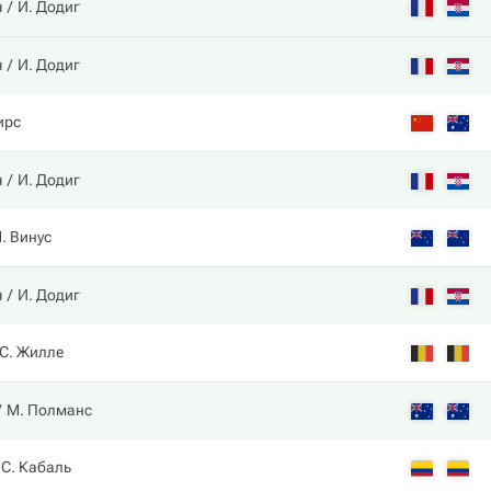
ч
И. Додиг
ч
И. Додиг
ирс
ч
И. Додиг
. Винус
ч
И. Додиг
С. Жилле
М. Полманс
 С. Кабаль