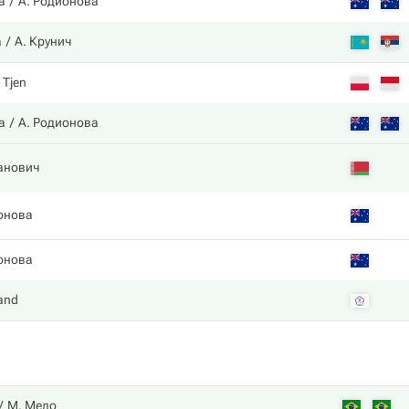
а
А. Родионова
а
А. Крунич
. Tjen
а
А. Родионова
анович
онова
онова
and
М. Мело