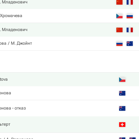
. Младенович
 Хромачева
. Младенович
ова
М. Джойнт
tova
онова
онова
- отказ
ьтерт