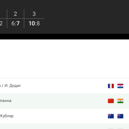
2
3
2
6
:
7
10
:
8
ч
И. Додиг
опанна
 Кублер