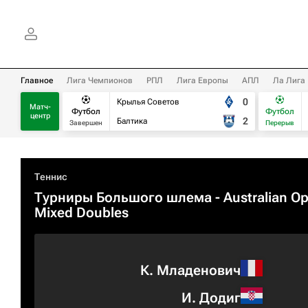
Главное
Лига Чемпионов
РПЛ
Лига Европы
АПЛ
Ла Лига
0
Крылья Советов
Матч-
Футбол
Футбол
центр
2
Балтика
Завершен
Перерыв
Теннис
Турниры Большого шлема
- Australian O
Mixed Doubles
К. Младенович
И. Додиг