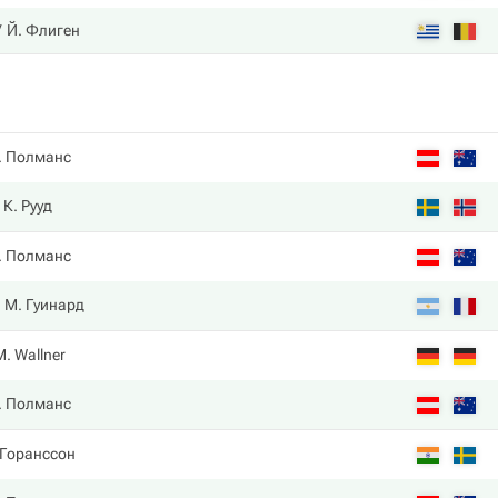
Й. Флиген
. Полманс
К. Рууд
. Полманс
М. Гуинард
M. Wallner
. Полманс
 Горанссон