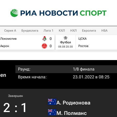
Серия А
Бундеслига
Лига 1
КХЛ
НХЛ
Евролига
НБА
0
Локомотив
ЦСКА
Футбол
0
Акрон
Ростов
08.08 20:30
Раунд:
1/8 финала
pen
Время начала:
23.01.2022 в 08:25
Завершен
А. Родионова
2
:
1
М. Полманс