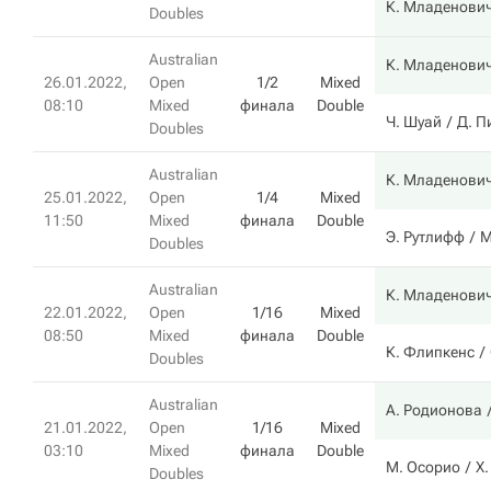
К. Младенови
Doubles
Australian
К. Младенови
26.01.2022,
Open
1/2
Mixed
08:10
Mixed
финала
Double
Ч. Шуай
Д. П
Doubles
Australian
К. Младенови
25.01.2022,
Open
1/4
Mixed
11:50
Mixed
финала
Double
Э. Рутлифф
М
Doubles
Australian
К. Младенови
22.01.2022,
Open
1/16
Mixed
08:50
Mixed
финала
Double
К. Флипкенс
Doubles
Australian
А. Родионова
21.01.2022,
Open
1/16
Mixed
03:10
Mixed
финала
Double
М. Осорио
Х.
Doubles