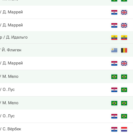
Д. Маррей
Д. Маррей
ар
Д. Идальго
Й. Флиген
Д. Маррей
М. Мело
О. Лус
М. Мело
О. Лус
С. Вёрбек