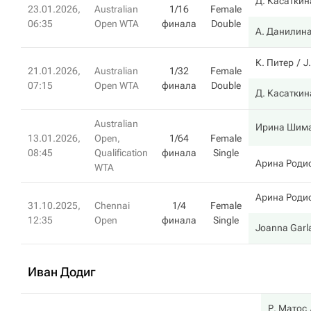
Д. Касаткин
23.01.2026,
Australian
1/16
Female
06:35
Open WTA
финала
Double
А. Данилин
К. Питер
J
21.01.2026,
Australian
1/32
Female
07:15
Open WTA
финала
Double
Д. Касаткин
Australian
Ирина Шим
13.01.2026,
Open,
1/64
Female
08:45
Qualification
финала
Single
Арина Роди
WTA
Арина Роди
31.10.2025,
Chennai
1/4
Female
12:35
Open
финала
Single
Joanna Garl
Иван Додиг
Р. Матос