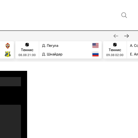
Д. Пегула
А. С
Теннис
Теннис
Д. Шнайдер
Е. А
08.08 21:00
09.08 02:00