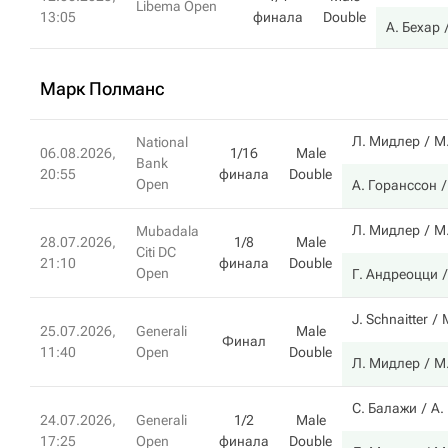
Libema Open
13:05
финала
Double
А. Бехар
Марк Полманс
Л. Мидлер
М
National
06.08.2026,
1/16
Male
Bank
20:55
финала
Double
Open
А. Горанссон
Л. Мидлер
М
Mubadala
28.07.2026,
1/8
Male
Citi DC
21:10
финала
Double
Open
Г. Андреоцци
J. Schnaitter
25.07.2026,
Generali
Male
Финал
11:40
Open
Double
Л. Мидлер
М
С. Балажи
А.
24.07.2026,
Generali
1/2
Male
17:25
Open
финала
Double