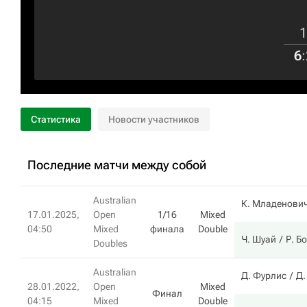
1
6
:
Статистика
Новости участников
Последние матчи между собой
Australian
К. Младенови
17.01.2025,
Open
1/16
Mixed
04:50
Mixed
финала
Double
Ч. Шуай
Р. Б
Doubles
Australian
Д. Фурлис
Д.
28.01.2022,
Open
Mixed
Финал
04:15
Mixed
Double