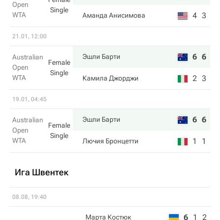
Open
Single
WTA
4
3
Аманда Анисимова
21.01, 12:00
6
6
Эшли Барти
Australian
Female
Open
Single
WTA
2
3
Камила Джорджи
19.01, 04:45
6
6
Эшли Барти
Australian
Female
Open
Single
WTA
1
1
Лючия Бронцетти
Ига Швентек
08.08, 19:40
6
1
2
Марта Костюк