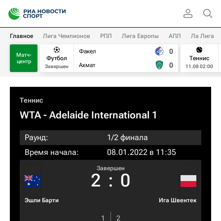
Главное
Лига Чемпионов
РПЛ
Лига Европы
АПЛ
Ла Лига
0
Факел
Матч-
Футбол
Теннис
центр
0
Ахмат
Завершен
11.08 02:00
Теннис
WTA
- Adelaide International 1
Раунд:
1/2 финала
Время начала:
08.01.2022 в 11:35
Завершен
2
:
0
Эшли Барти
Ига Швентек
1
2