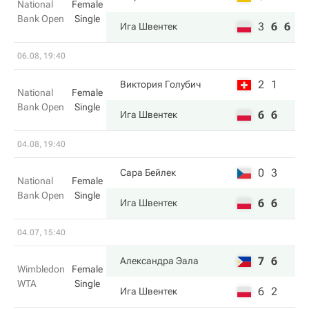
National
Female
Bank Open
Single
3
6
6
Ига Швентек
06.08, 19:40
2
1
Виктория Голубич
National
Female
Bank Open
Single
6
6
Ига Швентек
04.08, 19:40
0
3
Сара Бейлек
National
Female
Bank Open
Single
6
6
Ига Швентек
04.07, 15:40
7
6
Александра Эала
Wimbledon
Female
WTA
Single
6
2
Ига Швентек