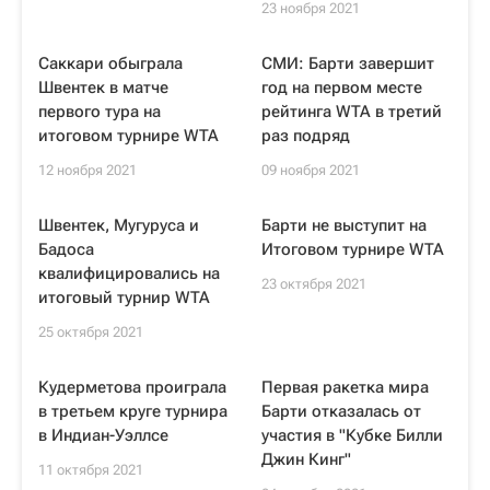
23 ноября 2021
Саккари обыграла
СМИ: Барти завершит
Швентек в матче
год на первом месте
первого тура на
рейтинга WTA в третий
итоговом турнире WTA
раз подряд
12 ноября 2021
09 ноября 2021
Швентек, Мугуруса и
Барти не выступит на
Бадоса
Итоговом турнире WTA
квалифицировались на
23 октября 2021
итоговый турнир WTA
25 октября 2021
Кудерметова проиграла
Первая ракетка мира
в третьем круге турнира
Барти отказалась от
в Индиан-Уэллсе
участия в "Кубке Билли
Джин Кинг"
11 октября 2021