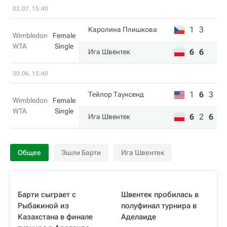
02.07, 15:40
1
3
Каролина Плишкова
Wimbledon
Female
WTA
Single
6
6
Ига Швентек
30.06, 15:40
1
6
3
Тейлор Таунсенд
Wimbledon
Female
WTA
Single
6
2
6
Ига Швентек
Общее
Эшли Барти
Ига Швентек
Барти сыграет с
Швентек пробилась в
Рыбакиной из
полуфинал турнира в
Казахстана в финале
Аделаиде