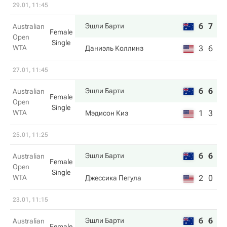
29.01, 11:45
6
7
Эшли Барти
Australian
Female
Open
Single
WTA
3
6
Даниэль Коллинз
27.01, 11:45
6
6
Эшли Барти
Australian
Female
Open
Single
WTA
1
3
Мэдисон Киз
25.01, 11:25
6
6
Эшли Барти
Australian
Female
Open
Single
WTA
2
0
Джессика Пегула
23.01, 11:15
6
6
Эшли Барти
Australian
Female