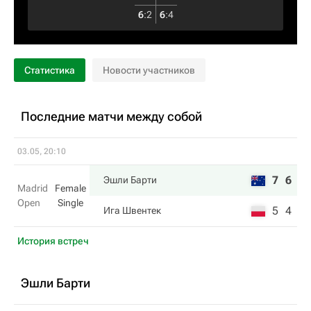
6
:
2
6
:
4
Статистика
Новости участников
Последние матчи между собой
03.05, 20:10
7
6
Эшли Барти
Madrid
Female
Open
Single
5
4
Ига Швентек
История встреч
Эшли Барти