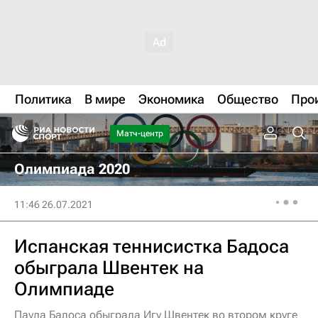
Политика
В мире
Экономика
Общество
Про
Матч-центр
Олимпиада 2020
11:46 26.07.2021
Испанская теннисистка Бадоса
обыграла Швентек на
Олимпиаде
Паула Бадоса обыграла Игу Швентек во втором круге