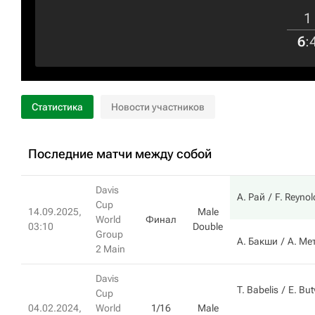
1
6
:
Статистика
Новости участников
Последние матчи между собой
Davis
А. Рай
F. Reynol
Cup
14.09.2025,
Male
World
Финал
03:10
Double
Group
А. Бакши
А. Ме
2 Main
Davis
T. Babelis
E. But
Cup
04.02.2024,
World
1/16
Male