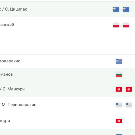
с
С. Циципас
линский
воларакис
зманов
С. Мансури
М. Перволаракис
нсури