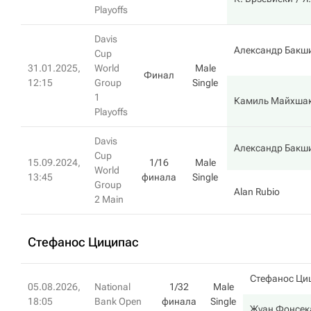
Playoffs
Davis
Александр Бакш
Cup
31.01.2025,
World
Male
Финал
12:15
Group
Single
1
Камиль Майхша
Playoffs
Davis
Александр Бакш
Cup
15.09.2024,
1/16
Male
World
13:45
финала
Single
Group
Alan Rubio
2 Main
Стефанос Циципас
Стефанос Ци
05.08.2026,
National
1/32
Male
18:05
Bank Open
финала
Single
Жуан Фонсек