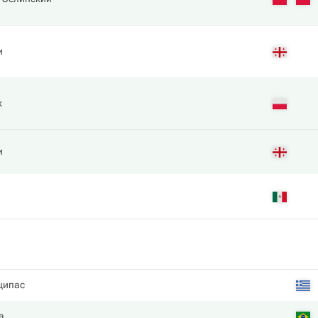
и
к
и
ципас
а