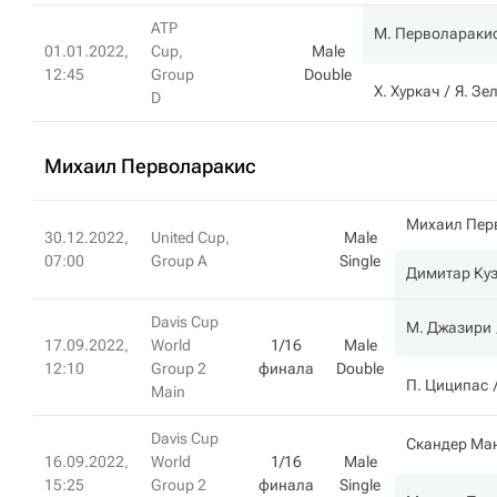
ATP
М. Перволараки
01.01.2022,
Cup,
Male
12:45
Group
Double
Х. Хуркач
Я. Зе
D
Михаил Перволаракис
Михаил Пер
30.12.2022,
United Cup,
Male
07:00
Group A
Single
Димитар Ку
Davis Cup
М. Джазири
17.09.2022,
World
1/16
Male
12:10
Group 2
финала
Double
П. Циципас
Main
Davis Cup
Скандер Ма
16.09.2022,
World
1/16
Male
15:25
Group 2
финала
Single