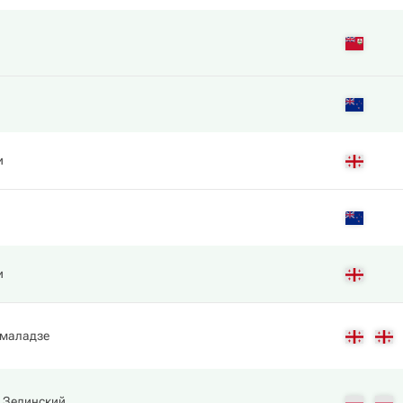
и
и
емаладзе
. Зелинский