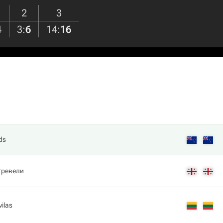
2
3
4
3
:
6
14
:
16
ds
тревели
vilas