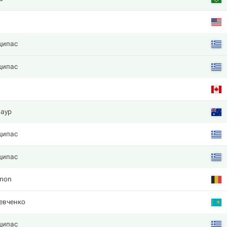
ципас
ципас
наур
ципас
ципас
gnon
евченко
ципас