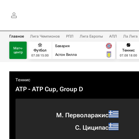
Главное
Лига Чемпионов
РПЛ
Лига Европы
АПЛ
Ла Лига
Бавария
Матч-
Футбол
Теннис
центр
Астон Вилла
07.08 15:00
07.08 18:00
Теннис
ATP
- ATP Cup, Group D
М. Перволаракис
С. Циципас