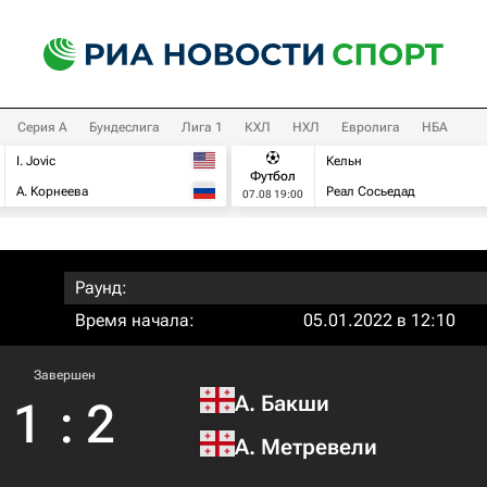
Серия А
Бундеслига
Лига 1
КХЛ
НХЛ
Евролига
НБА
I. Jovic
Кельн
Футбол
А. Корнеева
Реал Сосьедад
07.08 19:00
Раунд:
Время начала:
05.01.2022 в 12:10
Завершен
А. Бакши
1
:
2
А. Метревели