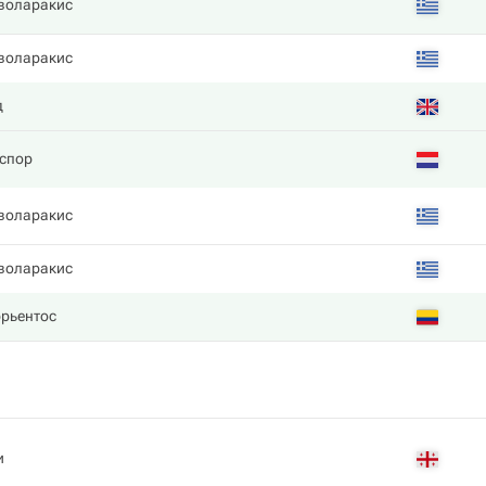
воларакис
воларакис
д
кспор
воларакис
воларакис
рьентос
и