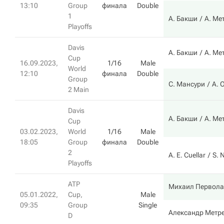
13:10
Group
финала
Double
1
А. Бакши
А. Ме
Playoffs
Davis
А. Бакши
А. Ме
Cup
16.09.2023,
1/16
Male
World
12:10
финала
Double
Group
С. Мансури
A. 
2 Main
Davis
А. Бакши
А. Ме
Cup
03.02.2023,
World
1/16
Male
18:05
Group
финала
Double
2
A. E. Cuellar
S. 
Playoffs
ATP
Михаил Первола
05.01.2022,
Cup,
Male
09:35
Group
Single
Александр Метр
D