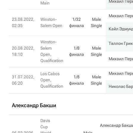
Михаил Пер
Main
Михаил Пер
23.08.2022,
Winston-
1/32
Male
02:35
Salem Open
финала
Single
Кайл Эдмун
Winston-
Таллон Гри
20.08.2022,
Salem
1/8
Male
18:10
Open,
финала
Single
Михаил Пер
Qualification
Михаил Пер
Los Cabos
31.07.2022,
1/8
Male
Open,
06:20
финала
Single
Qualification
Николас Бар
Александр Бакши
Davis
Александр Бакш
Cup