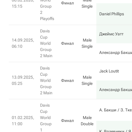
06.02.2026,
World
Male
Финал
15:15
Group
Single
2
Daniel Phillips
Playoffs
Davis
Джеймс Уатт
Cup
14.09.2025,
Male
World
Финал
06:10
Single
Group
Александр Бакш
2 Main
Davis
Jack Loutit
Cup
13.09.2025,
Male
World
Финал
05:25
Single
Group
Александр Бакш
2 Main
Davis
А. Бакши
З. Тк
Cup
01.02.2025,
World
Male
Финал
11:00
Group
Double
1
К. Врзевиеки
Я