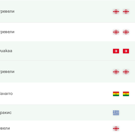
тревели
тревели
Ouakaa
тревели
Navarro
ракис
евели