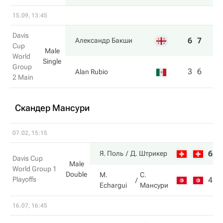
15.09, 13:45
Davis
6
7
Александр Бакши
Cup
Male
World
Single
Group
3
6
Alan Rubio
2 Main
Скандер Мансури
07.02, 15:15
6
7
Я. Поль
Д. Штрикер
Davis Cup
Male
World Group 1
Double
M.
С.
Playoffs
4
6
Echargui
Мансури
16.07, 16:45