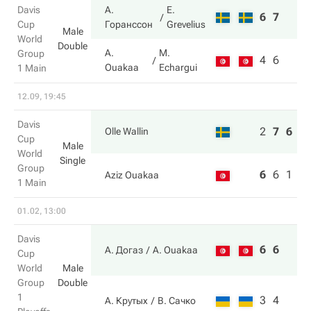
Davis
А.
E.
6
7
Cup
Горанссон
Grevelius
Male
World
Double
A.
M.
Group
4
6
Ouakaa
Echargui
1 Main
12.09, 19:45
Davis
2
7
6
Olle Wallin
Cup
Male
World
Single
Group
6
6
1
Aziz Ouakaa
1 Main
01.02, 13:00
Davis
6
6
А. Догаз
A. Ouakaa
Cup
World
Male
Group
Double
1
3
4
А. Крутых
В. Сачко