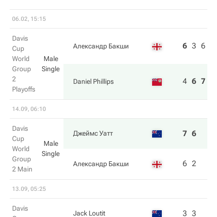
06.02, 15:15
Davis
6
3
6
Александр Бакши
Cup
World
Male
Group
Single
2
4
6
7
Daniel Phillips
Playoffs
14.09, 06:10
Davis
7
6
Джеймс Уатт
Cup
Male
World
Single
Group
6
2
Александр Бакши
2 Main
13.09, 05:25
Davis
3
3
Jack Loutit