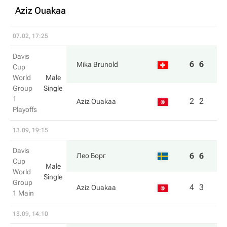
Aziz Ouakaa
07.02, 17:25
Davis
6
6
Mika Brunold
Cup
World
Male
Group
Single
1
2
2
Aziz Ouakaa
Playoffs
13.09, 19:15
Davis
6
6
Лео Борг
Cup
Male
World
Single
Group
4
3
Aziz Ouakaa
1 Main
13.09, 14:10