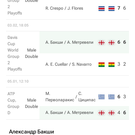
Group
Double
2
7
6
5
R. Crespo
J. Flores
Playoffs
03.02, 18:05
Davis
6
6
А. Бакши
А. Метревели
Cup
World
Male
Group
Double
2
3
2
A. E. Cuellar
S. Navarro
Playoffs
05.01, 12:10
М.
С.
ATP
6
3
14
Перволаракис
Циципас
Cup,
Male
Group
Double
4
6
16
А. Бакши
А. Метревели
D
Александр Бакши