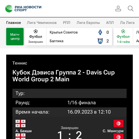
Главное
Лига Чемпионов
РПЛ
Лига Европы
АПЛ
Ла Лига
0
Крылья Советов
Л
Матч-
Футбол
Футбол
центр
2
Балтика
А
Завершен
1-й тайм
Теннис
Кубок Дэвиса Группа 2 - Davis Cup
World Group 2 Main
Тур:
Раунд:
1/16 финала
Время начала:
16.09.2023 в 12:10
Завершен
А. Бакши
С. Мансури
1
:
2