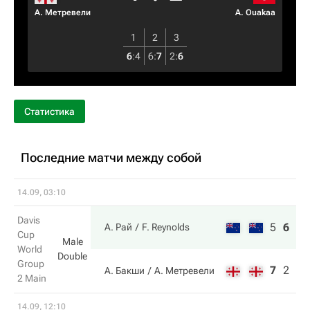
А. Метревели
A. Ouakaa
1
2
3
6
:
4
6
:
7
2
:
6
Статистика
Последние матчи между собой
14.09, 03:10
Davis
5
6
7
А. Рай
F. Reynolds
Cup
Male
World
Double
Group
7
2
6
А. Бакши
А. Метревели
2 Main
14.09, 12:10