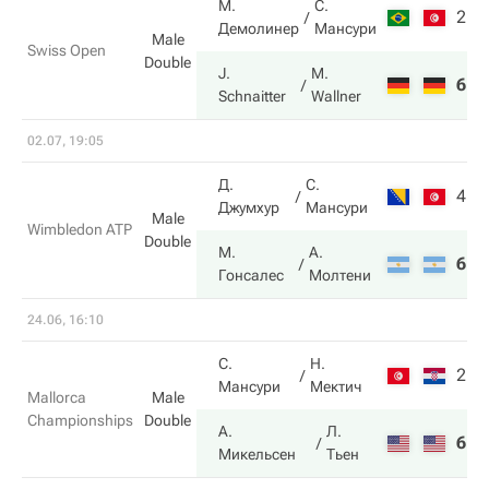
М.
С.
2
4
Демолинер
Мансури
Male
Swiss Open
Double
J.
M.
6
6
Schnaitter
Wallner
02.07, 19:05
Д.
С.
4
2
Джумхур
Мансури
Male
Wimbledon ATP
Double
М.
А.
6
6
Гонсалес
Молтени
24.06, 16:10
С.
Н.
2
6
Мансури
Мектич
Mallorca
Male
Championships
Double
А.
Л.
6
7
Микельсен
Тьен