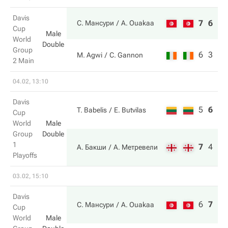
Davis
7
6
С. Мансури
A. Ouakaa
Cup
Male
World
Double
Group
6
3
M. Agwi
C. Gannon
2 Main
04.02, 13:10
Davis
5
6
4
T. Babelis
E. Butvilas
Cup
World
Male
Group
Double
1
7
4
6
А. Бакши
А. Метревели
Playoffs
03.02, 15:10
Davis
6
7
7
С. Мансури
A. Ouakaa
Cup
World
Male