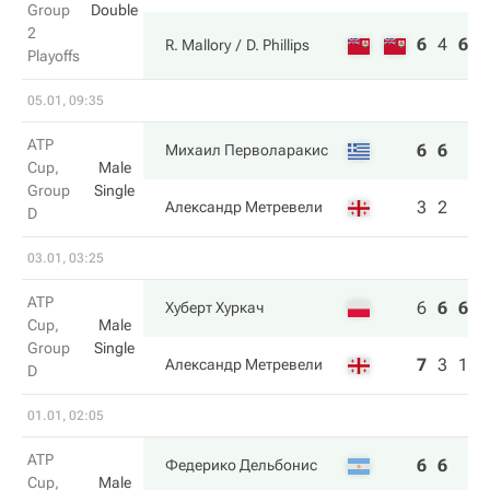
Group
Double
2
6
4
6
R. Mallory
D. Phillips
Playoffs
05.01, 09:35
ATP
6
6
Михаил Перволаракис
Cup,
Male
Group
Single
3
2
Александр Метревели
D
03.01, 03:25
ATP
6
6
6
Хуберт Хуркач
Cup,
Male
Group
Single
7
3
1
Александр Метревели
D
01.01, 02:05
ATP
6
6
Федерико Дельбонис
Cup,
Male