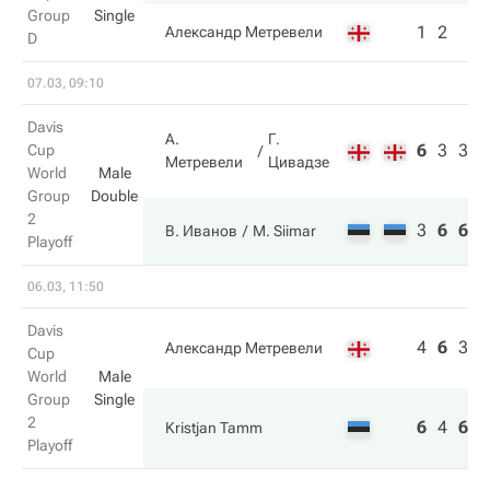
Group
Single
1
2
Александр Метревели
D
07.03, 09:10
Davis
А.
Г.
6
3
3
Cup
Метревели
Цивадзе
World
Male
Group
Double
2
3
6
6
В. Иванов
M. Siimar
Playoff
06.03, 11:50
Davis
4
6
3
Александр Метревели
Cup
World
Male
Group
Single
2
6
4
6
Kristjan Tamm
Playoff