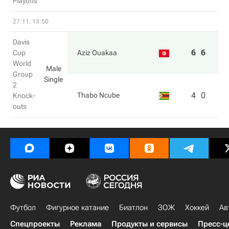
Playoffs
27.11, 13:50
Davis
6
6
Cup
Aziz Ouakaa
World
Male
Group
Single
2
4
0
Thabo Ncube
Knock-
outs
Футбол
Фигурное катание
Биатлон
ЗОЖ
Хоккей
Ав
Спецпроекты
Реклама
Продукты и сервисы
Пресс-ц