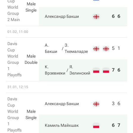
Cup
Male
World
Single
Group
6
6
Александр Бакши
2 Main
01.02, 11:00
Davis
А.
З.
5
1
Cup
Бакши
Ткемаладзе
World
Male
Group
Double
К.
Я.
1
7
6
Врзевиеки
Зелинский
Playoffs
31.01, 12:15
Davis
3
6
Александр Бакши
Cup
World
Male
Group
Single
1
6
7
Камиль Майхшак
Playoffs