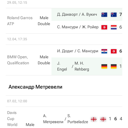
29.05, 12:15
7
6
Д. Дакворт
А. Вукич
Roland Garros
Male
ATP
Double
6
2
С. Мансури
Ж. Ройер
12.04, 17:35
6
3
И. Додиг
С. Мансури
BMW Open,
Male
Qualification
Double
J.
M. H.
1
6
Engel
Rehberg
Александр Метревели
07.02, 12:00
Davis
А.
S.
1
6
4
Cup
Метревели
Purtseladze
World
Male