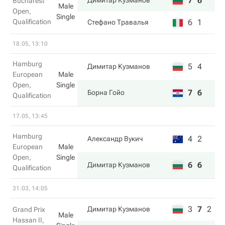
7
6
Димитар Кузманов
Bucharest
Male
Open,
Single
Qualification
6
1
Стефано Травалья
18.05, 13:10
Hamburg
5
4
Димитар Кузманов
European
Male
Open,
Single
7
6
Борна Гойо
Qualification
17.05, 13:45
Hamburg
4
2
Александр Вукич
European
Male
Open,
Single
6
6
Димитар Кузманов
Qualification
31.03, 14:05
3
7
2
Димитар Кузманов
Grand Prix
Male
Hassan II,