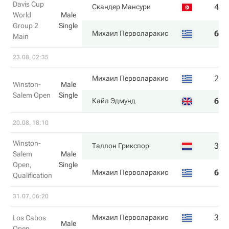
Davis Cup
4
3
Скандер Мансури
World
Male
Group 2
Single
6
6
Михаил Перволаракис
Main
23.08, 02:35
2
5
Михаил Перволаракис
Winston-
Male
Salem Open
Single
6
7
Кайл Эдмунд
20.08, 18:10
Winston-
3
6
Таллон Грикспор
Salem
Male
Open,
Single
6
4
Михаил Перволаракис
Qualification
31.07, 06:20
3
4
Михаил Перволаракис
Los Cabos
Male
Open,