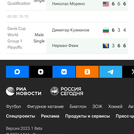
Single
Qualification
6
6
6
Николас Морено
03.02, 15:15
Davis Cup
6
3
4
Димитар Кузманов
World
Male
Group 1
Single
3
6
6
Нерман Феик
Playoffs
Футбол
Фигурное катание
Биатлон
ЗОЖ
Хоккей
Ав
Спецпроекты
Реклама
Продукты и сервисы
Пресс-ц
Версия 2023.1 Beta