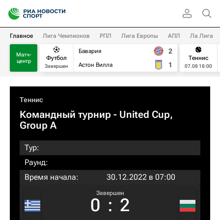
Главное
Лига Чемпионов
РПЛ
Лига Европы
АПЛ
Ла Лига
2
Бавария
Матч-
Футбол
Теннис
центр
1
Астон Вилла
Завершен
07.08 18:00
Теннис
Командный турнир - United Cup,
Group A
Тур:
Раунд:
Время начала:
30.12.2022 в 07:00
Завершен
0
:
2