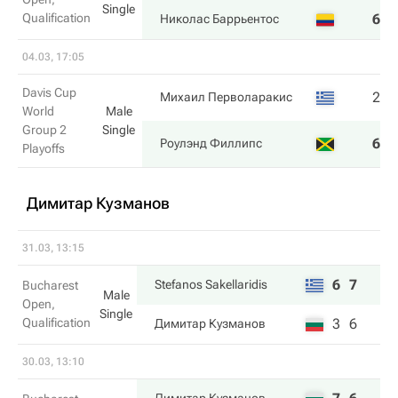
Single
Qualification
6
6
Николас Баррьентос
04.03, 17:05
Davis Cup
2
6
Михаил Перволаракис
World
Male
Group 2
Single
6
4
Роулэнд Филлипс
Playoffs
Димитар Кузманов
31.03, 13:15
6
7
Stefanos Sakellaridis
Bucharest
Male
Open,
Single
Qualification
3
6
Димитар Кузманов
30.03, 13:10