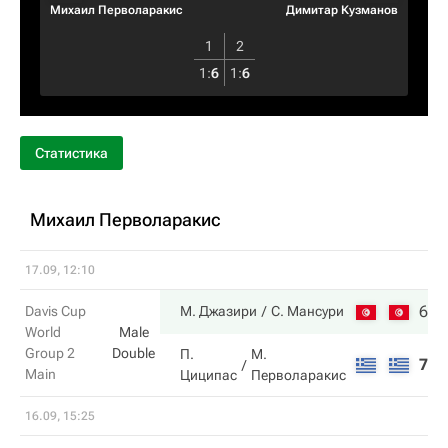
Михаил Перволаракис
Димитар Кузманов
1
2
1
:
6
1
:
6
Статистика
Михаил Перволаракис
17.09, 12:10
6
7
Davis Cup
М. Джазири
С. Мансури
World
Male
Group 2
Double
П.
М.
7
6
Main
Циципас
Перволаракис
16.09, 15:25