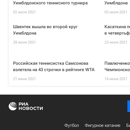
Уимблдонского теннисного турнира
Уимблдона
02 июля 2021
02 июля 2021
Швентек вышла во второй круг
Касаткина 
Уимблдона
в четвертьф
28 июня 2021
23 июня 2021
Российская теннисистка Самсонова
Павлюченков
взлетела на 43 строчки в рейтинге WTA
Чемпионско
21 июня 2021
14 июня 2021
Футбол
Фигурное катание
Б