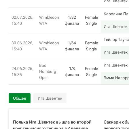
Ига Швентек
Каролина Пл
02.07.2026,
Wimbledon
1/32
Female
15:40
WTA
финала
Single
Ига Швентек
Тейлор Таунс
30.06.2026,
Wimbledon
1/64
Female
15:40
WTA
финала
Single
Ига Швентек
Ига Швентек
Bad
24.06.2026,
1/8
Female
Homburg
16:35
финала
Single
Open
Эмма Навар
Общее
Ига Швентек
Полька Ига Швентек вышла во второй
Саккари обы
круг теннисного турнира в Аделаиде
первого тур