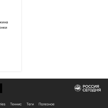
ткина
онки
ries
Теннис
Теги
Полезное