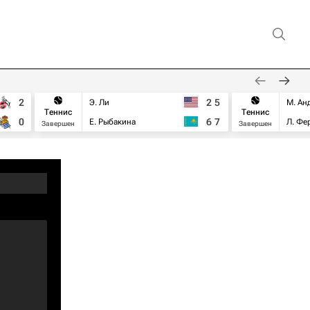
2
2
5
Э. Ли
М. Ан
Теннис
Теннис
0
6
7
Е. Рыбакина
Л. Фе
Завершен
Завершен