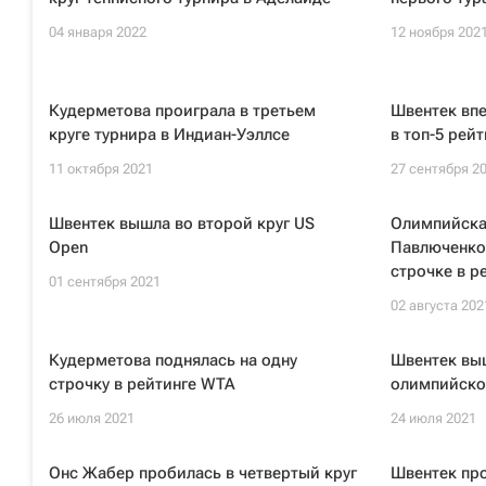
04 января 2022
12 ноября 202
Кудерметова проиграла в третьем
Швентек впе
круге турнира в Индиан-Уэллсе
в топ-5 рей
11 октября 2021
27 сентября 2
Швентек вышла во второй круг US
Олимпийска
Open
Павлюченков
строчке в р
01 сентября 2021
02 августа 202
Кудерметова поднялась на одну
Швентек выш
строчку в рейтинге WTA
олимпийског
26 июля 2021
24 июля 2021
Онс Жабер пробилась в четвертый круг
Швентек про