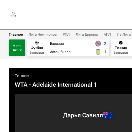
Главное
Лига Чемпионов
РПЛ
Лига Европы
АПЛ
Ла Лига
2
Бавария
Матч-
Футбол
Теннис
центр
1
Астон Вилла
Завершен
Завершен
Теннис
WTA
- Adelaide International 1
Дарья Сэвилл