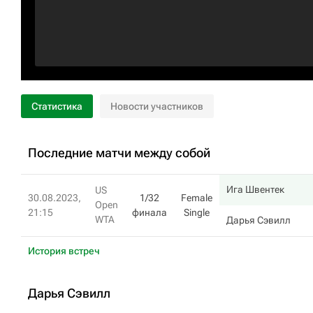
Статистика
Новости участников
Последние матчи между собой
Ига Швентек
US
30.08.2023,
1/32
Female
Open
21:15
финала
Single
WTA
Дарья Сэвилл
История встреч
Дарья Сэвилл