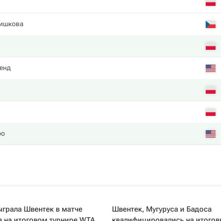
ишкова
енд
ро
грала Швентек в матче
Швентек, Мугуруса и Бадоса
а на итоговом турнире WTA
квалифицировались на итого