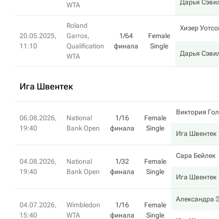
Дарья Сэви
WTA
Roland
Хизер Уотсо
20.05.2025,
Garros,
1/64
Female
11:10
Qualification
финала
Single
Дарья Сэви
WTA
Ига Швентек
Виктория Гол
06.08.2026,
National
1/16
Female
19:40
Bank Open
финала
Single
Ига Швентек
Сара Бейлек
04.08.2026,
National
1/32
Female
19:40
Bank Open
финала
Single
Ига Швентек
Александра 
04.07.2026,
Wimbledon
1/16
Female
15:40
WTA
финала
Single