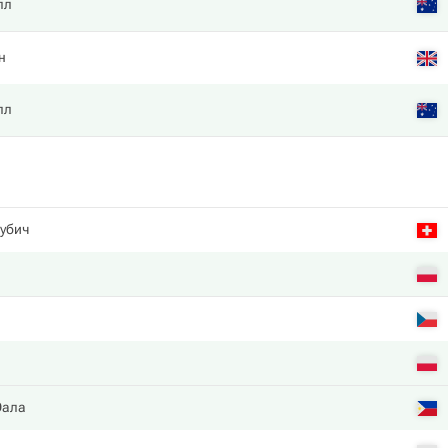
лл
н
лл
убич
Эала