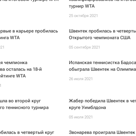
турнир WTA
1
25 октября 2021
рвые в карьере пробилась
Швентек пробилась в четверты
тинга WTA
Открытого чемпионата США
021
05 сентября 2021
я чемпионка
Испанская теннисистка Бадос
а осталась на 18-й
обыграла Швентек на Олимпи
ейтинге WTA
26 июля 2021
1
ла во второй круг
Жабер победила Швентек в че
о теннисного турнира
круге Уимблдона
05 июля 2021
билась в четвертый круг
Звонарева проиграла Швентек