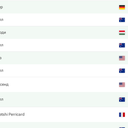
ер
лл
рди
лл
з
лл
нсенд
лл
shi Perricard