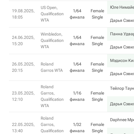
Юле Нимай
US Open,
19.08.2025,
1/64
Female
Qualification
18:05
финала
Single
WTA
Дарья Сэви
Панна Удва
Wimbledon,
24.06.2025,
1/64
Female
Qualification
15:20
финала
Single
WTA
Дарья Сэви
Мэдисон Ки
26.05.2025,
Roland
1/64
Female
20:15
Garros WTA
финала
Single
Дарья Сэви
Roland
Тейлор Тау
23.05.2025,
Garros,
1/16
Female
12:10
Qualification
финала
Single
Дарья Сэви
WTA
Roland
Daphnee Mpet
22.05.2025,
Garros,
1/32
Female
13:40
Qualification
финала
Single