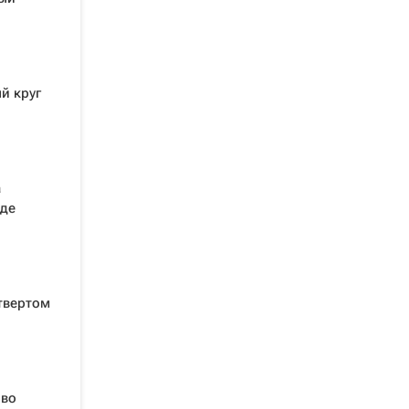
й круг
а
аде
твертом
 во