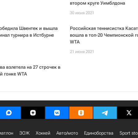
втором круге Уимблдона
30 июня 2021
победила Швентек и вышла
Российская теннисистка Каса
инал турнира в Истбурне
вошла в топ-20 Чемпионской г
WTA
21 июня 2021
а взлетела на 27 строчек в
й гонке WTA
иатлон
ЗОЖ
Хоккей
Авто/мото
Единоборства
Sport sto