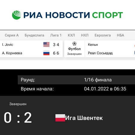
Серия А
Бундеслига
Лига 1
КХЛ
НХЛ
Евролига
НБА
3
4
I. Jovic
Кельн
Футбол
6
6
А. Корнеева
Реал Сосьедад
Завершен
Раунд:
1/16 финала
Время начала:
04.01.2022 в 06:35
Завершен
0
:
2
Ига Швентек