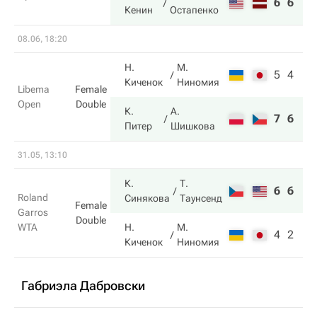
6
6
Кенин
Остапенко
08.06, 18:20
Н.
М.
5
4
Киченок
Ниномия
Libema
Female
Open
Double
К.
А.
7
6
Питер
Шишкова
31.05, 13:10
К.
Т.
6
6
Roland
Синякова
Таунсенд
Female
Garros
Double
WTA
Н.
М.
4
2
Киченок
Ниномия
Габриэла Дабровски