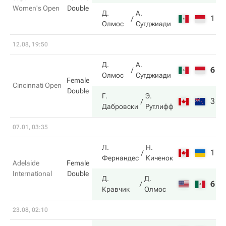
Women's Open
Double
Д.
А.
1
5
Олмос
Сутджиади
12.08, 19:50
Д.
А.
6
6
Олмос
Сутджиади
Female
Cincinnati Open
Double
Г.
Э.
3
7
Дабровски
Рутлифф
07.01, 03:35
Л.
Н.
1
4
Фернандес
Киченок
Adelaide
Female
International
Double
Д.
Д.
6
6
Кравчик
Олмос
23.08, 02:10