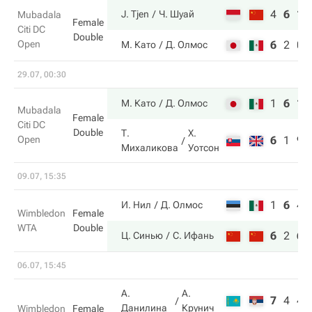
4
6
10
J. Tjen
Ч. Шуай
Mubadala
Female
Citi DC
Double
Open
6
2
0
М. Като
Д. Олмос
29.07, 00:30
1
6
11
М. Като
Д. Олмос
Mubadala
Female
Citi DC
Double
Т.
Х.
Open
6
1
9
Михаликова
Уотсон
09.07, 15:35
1
6
4
И. Нил
Д. Олмос
Wimbledon
Female
WTA
Double
6
2
6
Ц. Синью
С. Ифань
06.07, 15:45
А.
А.
7
4
4
Данилина
Крунич
Wimbledon
Female