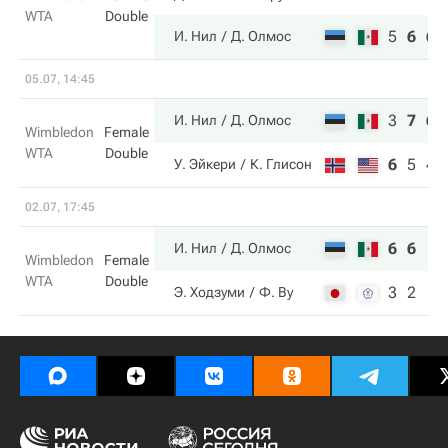
WTA
Double
5
6
6
И. Нил
Д. Олмос
05.07, 14:45
3
7
6
И. Нил
Д. Олмос
Wimbledon
Female
WTA
Double
6
5
4
У. Эйкери
К. Глисон
02.07, 17:45
6
6
И. Нил
Д. Олмос
Wimbledon
Female
WTA
Double
3
2
Э. Ходзуми
Ф. Ву