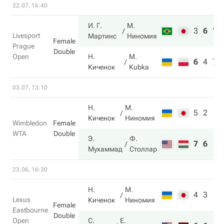
22.07, 16:40
И. Г.
М.
3
6
10
Livesport
Мартинс
Ниномия
Female
Prague
Double
Open
Н.
M.
6
4
7
Киченок
Kubka
03.07, 13:10
Н.
М.
5
2
Киченок
Ниномия
Wimbledon
Female
WTA
Double
Э.
Ф.
7
6
Мухаммад
Столлар
23.06, 16:30
Н.
М.
4
3
Lexus
Киченок
Ниномия
Female
Eastbourne
Double
Open
С.
Е.