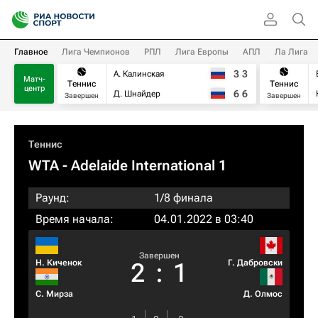
Главное
Лига Чемпионов
РПЛ
Лига Европы
АПЛ
Ла Лига
3
3
А. Калинская
Матч-
Теннис
Теннис
центр
6
6
Д. Шнайдер
Завершен
Завершен
Теннис
WTA
- Adelaide International 1
Раунд:
1/8 финала
Время начала:
04.01.2022 в 03:40
Завершен
Н. Киченок
Г. Дабровски
2
:
1
С. Мирза
Д. Олмос