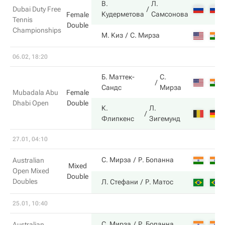
В.
Л.
Dubai Duty Free
Кудерметова
Самсонова
Female
Tennis
Double
Championships
М. Киз
С. Мирза
06.02, 18:20
Б. Маттек-
С.
Сандс
Мирза
Mubadala Abu
Female
Dhabi Open
Double
К.
Л.
Флипкенс
Зигемунд
27.01, 04:10
С. Мирза
Р. Бопанна
Australian
Mixed
Open Mixed
Double
Doubles
Л. Стефани
Р. Матос
25.01, 10:40
С. Мирза
Р. Бопанна
Australian