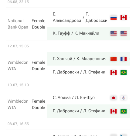
06.08, 22:15
Е.
Г.
6
Александрова
Дабровски
National
Female
Bank Open
Double
3
К. Гауфф
К. Макнейли
12.07, 15:05
6
Г. Ханьюй
К. Младенович
Wimbledon
Female
WTA
Double
3
Г. Дабровски
Л. Стефани
10.07, 15:10
5
С. Аояма
Л. Ен-Шуо
Wimbledon
Female
WTA
Double
7
Г. Дабровски
Л. Стефани
08.07, 16:55