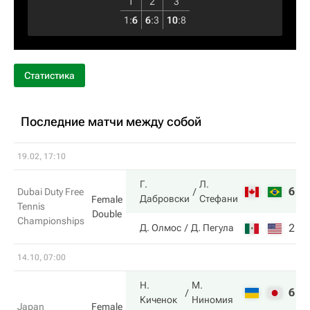
1
2
3
1
:
6
6
:
3
10
:
8
Статистика
Последние матчи между собой
19.02, 17:10
Г.
Л.
6
4
Dubai Duty Free
Дабровски
Стефани
Female
Tennis
Double
Championships
2
6
Д. Олмос
Д. Пегула
14.10, 07:00
Н.
М.
6
7
Киченок
Ниномия
Japan
Female