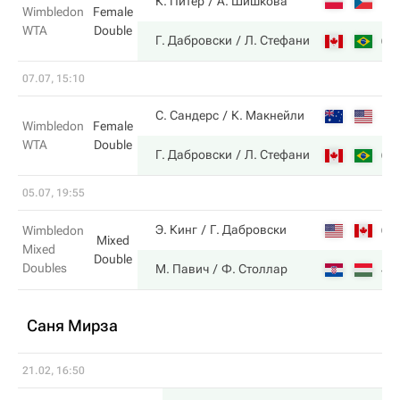
1
К. Питер
А. Шишкова
Wimbledon
Female
WTA
Double
6
Г. Дабровски
Л. Стефани
07.07, 15:10
1
С. Сандерс
К. Макнейли
Wimbledon
Female
WTA
Double
6
Г. Дабровски
Л. Стефани
05.07, 19:55
6
Э. Кинг
Г. Дабровски
Wimbledon
Mixed
Mixed
Double
Doubles
4
М. Павич
Ф. Столлар
Саня Мирза
21.02, 16:50