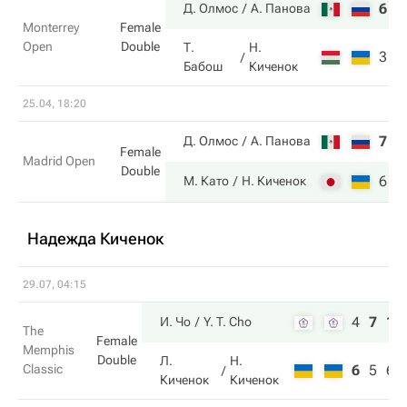
6
6
Д. Олмос
А. Панова
Monterrey
Female
Open
Double
Т.
Н.
3
2
Бабош
Киченок
25.04, 18:20
7
4
Д. Олмос
А. Панова
Female
Madrid Open
Double
6
6
М. Като
Н. Киченок
Надежда Киченок
29.07, 04:15
4
7
10
И. Чо
Y. T. Cho
The
Female
Memphis
Double
Л.
Н.
Classic
6
5
6
Киченок
Киченок