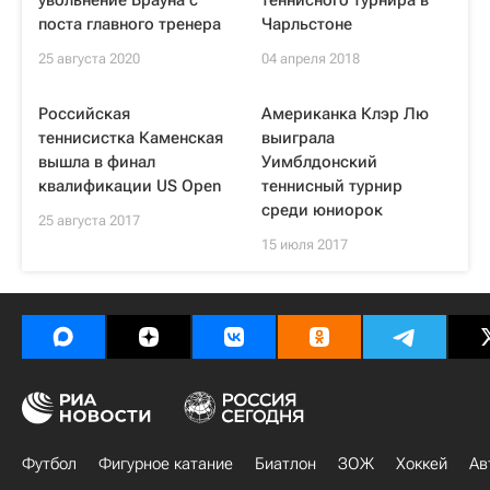
увольнение Брауна с
теннисного турнира в
поста главного тренера
Чарльстоне
25 августа 2020
04 апреля 2018
Российская
Американка Клэр Лю
теннисистка Каменская
выиграла
вышла в финал
Уимблдонский
квалификации US Open
теннисный турнир
среди юниорок
25 августа 2017
15 июля 2017
Футбол
Фигурное катание
Биатлон
ЗОЖ
Хоккей
Ав