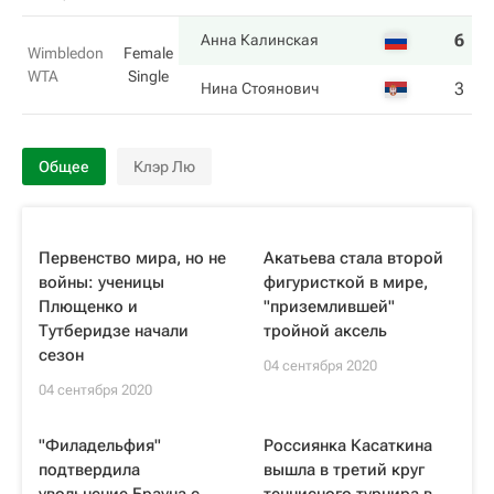
6
7
Анна Калинская
Wimbledon
Female
WTA
Single
3
6
Нина Стоянович
Общее
Клэр Лю
Первенство мира, но не
Акатьева стала второй
войны: ученицы
фигуристкой в мире,
Плющенко и
"приземлившей"
Тутберидзе начали
тройной аксель
сезон
04 сентября 2020
04 сентября 2020
"Филадельфия"
Россиянка Касаткина
подтвердила
вышла в третий круг