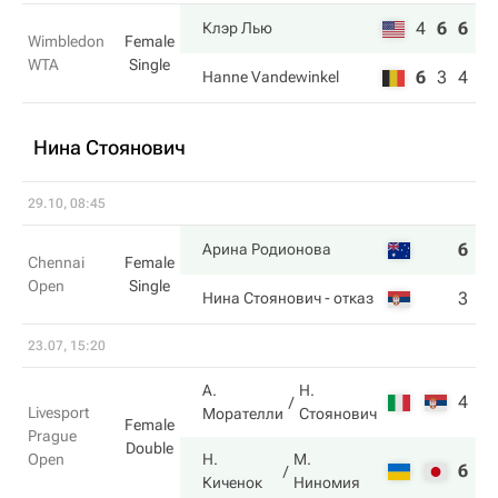
4
6
6
Клэр Лью
Wimbledon
Female
WTA
Single
6
3
4
Hanne Vandewinkel
Нина Стоянович
29.10, 08:45
6
5
Арина Родионова
Chennai
Female
Open
Single
3
5
Нина Стоянович
- отказ
23.07, 15:20
А.
Н.
4
4
Livesport
Морателли
Стоянович
Female
Prague
Double
Open
Н.
М.
6
6
Киченок
Ниномия