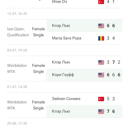
4
1
Ипек Оз
12.07, 16:45
6
6
Клэр Лью
Iasi Open,
Female
Qualification
Single
3
4
Maria Sara Popa
03.07, 19:20
3
7
2
Клэр Лью
Wimbledon
Female
WTA
Single
6
6
6
Кори Гауфф
01.07, 14:30
5
3
Зейнеп Сонмез
Wimbledon
Female
WTA
Single
7
6
Клэр Лью
29.06, 17:30