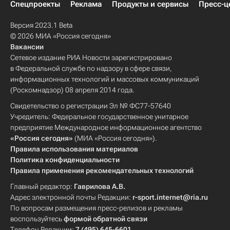
Спецпроекты
Реклама
Продукты и сервисы
Пресс-ц
Версия 2023.1 Beta
© 2026 МИА «Россия сегодня»
Вакансии
Сетевое издание РИА Новости зарегистрировано
в Федеральной службе по надзору в сфере связи,
информационных технологий и массовых коммуникаций
(Роскомнадзор) 08 апреля 2014 года.
Свидетельство о регистрации Эл № ФС77-57640
Учредитель: Федеральное государственное унитарное
предприятие Международное информационное агентство
«Россия сегодня»
(МИА «Россия сегодня»).
Правила использования материалов
Политика конфиденциальности
Правила применения рекомендательных технологий
Главный редактор:
Гаврилова А.В.
Адрес электронной почты Редакции:
r-sport.internet@ria.ru
По вопросам размещения пресс-релизов и рекламы
воспользуйтесь
формой обратной связи
Телефон Редакции:
7 (495) 645-6601