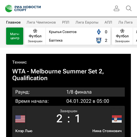
Главное
Лига Чемпионов
РПЛ
Лига Европы
АПЛ
Ла Лига
0
Крылья Советов
Матч-
Футбол
Футбол
центр
2
Балтика
Завершен
Завершен
Теннис
WTA
- Melbourne Summer Set 2,
Qualification
Раунд:
1/8 финала
Время начала:
04.01.2022 в 05:00
Завершен
2
:
1
Клэр Лью
Нина Стоянович