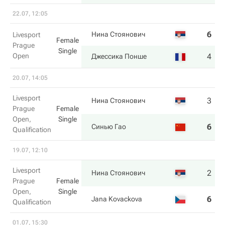
22.07, 12:05
6
5
Нина Стоянович
Livesport
Female
Prague
Single
Open
4
7
Джессика Понше
20.07, 14:05
Livesport
3
0
Нина Стоянович
Prague
Female
Open,
Single
6
6
Синью Гао
Qualification
19.07, 12:10
Livesport
2
6
Нина Стоянович
Prague
Female
Open,
Single
6
3
Jana Kovackova
Qualification
01.07, 15:30