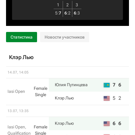
1
2
3
5
:
7
6
:
2
6
:
3
Статистика
Новости участников
Клэр Лью
14.07, 14:05
7
6
Юлия Путинцева
Female
Iasi Open
Single
5
2
Клэр Лью
13.07, 13:35
6
6
Клэр Лью
Iasi Open,
Female
Qualification
Single