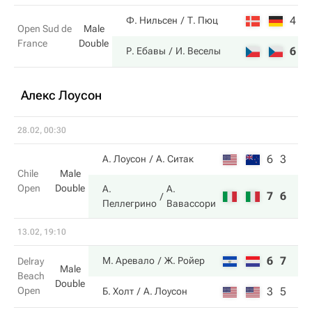
4
6
Ф. Нильсен
Т. Пюц
Open Sud de
Male
France
Double
6
3
Р. Ебавы
И. Веселы
Алекс Лоусон
28.02, 00:30
6
3
А. Лоусон
А. Ситак
Chile
Male
Open
Double
А.
А.
7
6
Пеллегрино
Вавассори
13.02, 19:10
6
7
М. Аревало
Ж. Ройер
Delray
Male
Beach
Double
Open
3
5
Б. Холт
А. Лоусон