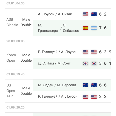
09.01, 04:30
6
2
А. Лоусон
А. Ситак
ASB
Male
Classic
Double
М.
О.
7
6
Гранольерс
Себальос
28.09, 08:05
6
3
9
Р. Галлоуэй
А. Лоусон
Korea
Male
Open
Double
3
6
11
Д. С. Нам
М. Сонг
03.09, 19:40
6
6
М. Эбден
М. Перселл
US
Male
Open
Double
ATP
2
2
Р. Галлоуэй
А. Лоусон
01.09, 20:20