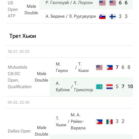
6
6
Р. Галлоуэй
А. Лоусон
US
Male
Open
Double
ATP
3
3
А. Бедене
Э. Руусувуори
Трет Хьюи
30.07, 02:25
М.
Т.
7
6
8
Mubadala
Гирон
Хьюи
Citi DC
Male
Open,
Double
А.
Т.
5
7
10
Qualification
Бублик
Грикспор
09.02, 22:40
М. А.
Т.
3
2
Рейес-
Хьюи
Male
Варела
Dallas Open
Double