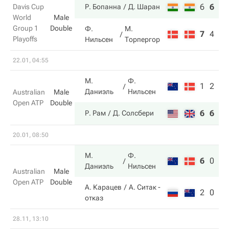
6
6
7
Davis Cup
Р. Бопанна
Д. Шаран
World
Male
Group 1
Double
Ф.
М.
7
4
6
Playoffs
Нильсен
Торпергор
22.01, 04:55
М.
Ф.
1
2
Даниэль
Нильсен
Australian
Male
Open ATP
Double
6
6
Р. Рам
Д. Солсбери
20.01, 08:50
М.
Ф.
6
0
Даниэль
Нильсен
Australian
Male
Open ATP
Double
А. Карацев
А. Ситак
-
2
0
отказ
28.11, 13:10