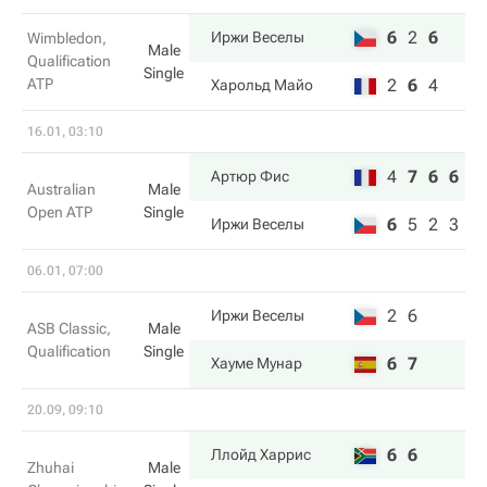
6
2
6
Иржи Веселы
Wimbledon,
Male
Qualification
Single
ATP
2
6
4
Харольд Майо
16.01, 03:10
4
7
6
6
Артюр Фис
Australian
Male
Open ATP
Single
6
5
2
3
Иржи Веселы
06.01, 07:00
2
6
Иржи Веселы
ASB Classic,
Male
Qualification
Single
6
7
Хауме Мунар
20.09, 09:10
6
6
Ллойд Харрис
Zhuhai
Male