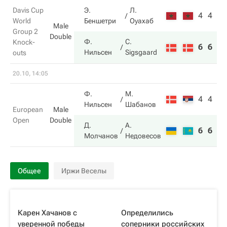
Davis Cup
Э.
Л.
4
4
World
Беншетри
Оуахаб
Male
Group 2
Double
Ф.
C.
Knock-
6
6
Нильсен
Sigsgaard
outs
20.10, 14:05
Ф.
М.
4
4
Нильсен
Шабанов
European
Male
Open
Double
Д.
А.
6
6
Молчанов
Недовесов
Общее
Иржи Веселы
Карен Хачанов с
Определились
уверенной победы
соперники российских