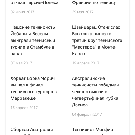
отказа Гарсия-Лопеса
Франции по теннису
02 июня 2017
29 мая 2017
Чешские теннисисты
Швейцарец Станислас
Йебавы и Веселы
Вавринка вышел в
выиграли теннисный
третий круг теннисного
турнир в Стамбуле в
"Мастерса" в Монте-
парах
Карло
07 мая 2017
19 апреля 2017
Хорват Борна Чорич
Австралийские
вышел в финал
теннисисты победили
теннисного турнира в
чехов и вышли в
Марракеше
четвертьфинал Кубка
Дэвиса
15 апреля 2017
04 февраля 2017
Сборная Австралии
Теннисист Монфис