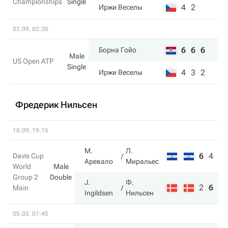
Championships
Single
4
2
Иржи Веселы
02.09, 02:30
6
6
6
Борна Гойо
Male
US Open ATP
Single
4
3
2
Иржи Веселы
Фредерик Нильсен
18.09, 19:15
М.
Л.
6
4
2
Davis Cup
Аревало
Миральес
World
Male
Group 2
Double
J.
Ф.
2
6
6
Main
Ingildsen
Нильсен
05.03, 07:45