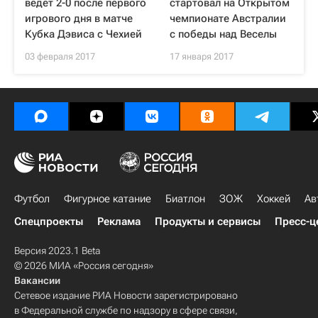
ведет 2-0 после первого
стартовал на Открытом
игрового дня в матче
чемпионате Австралии
Кубка Дэвиса с Чехией
с победы над Веселы
03 февраля 2017
17 января 2017
Футбол
Фигурное катание
Биатлон
ЗОЖ
Хоккей
Ав
Спецпроекты
Реклама
Продукты и сервисы
Пресс-ц
Версия 2023.1 Beta
© 2026 МИА «Россия сегодня»
Вакансии
Сетевое издание РИА Новости зарегистрировано
в Федеральной службе по надзору в сфере связи,