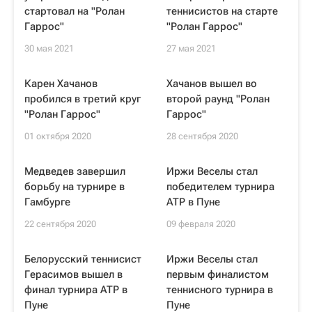
стартовал на "Ролан
теннисистов на старте
Гаррос"
"Ролан Гаррос"
30 мая 2021
27 мая 2021
Карен Хачанов
Хачанов вышел во
пробился в третий круг
второй раунд "Ролан
"Ролан Гаррос"
Гаррос"
01 октября 2020
28 сентября 2020
Медведев завершил
Иржи Веселы стал
борьбу на турнире в
победителем турнира
Гамбурге
ATP в Пуне
22 сентября 2020
09 февраля 2020
Белорусский теннисист
Иржи Веселы стал
Герасимов вышел в
первым финалистом
финал турнира ATP в
теннисного турнира в
Пуне
Пуне