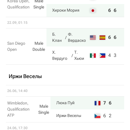
Korea Open,
Male
Qualification
Single
6
6
Хироки Мория
22.09, 01:15
Б.
Ф.
6
6
Клан
Вердаско
San Diego
Male
Open
Double
Х.
Т.
4
3
Вердуго
Хьюи
Иржи Веселы
26.06, 14:40
7
6
Люка Пуй
Wimbledon,
Male
Qualification
Single
ATP
6
2
Иржи Веселы
24.06, 17:30