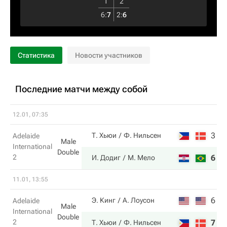
1
2
6
:
7
2
:
6
Статистика
Новости участников
Последние матчи между собой
12.01, 07:35
3
6
Т. Хьюи
Ф. Нильсен
Adelaide
Male
International
Double
2
6
1
И. Додиг
М. Мело
11.01, 13:55
6
2
Э. Кинг
А. Лоусон
Adelaide
Male
International
Double
2
7
6
Т. Хьюи
Ф. Нильсен