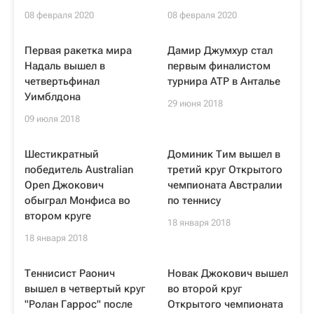
08 февраля 2020
08 февраля 2020
Первая ракетка мира
Дамир Джумхур стал
Надаль вышел в
первым финалистом
четвертьфинал
турнира ATP в Анталье
Уимблдона
29 июня 2018
09 июля 2018
Шестикратный
Доминик Тим вышел в
победитель Australian
третий круг Открытого
Open Джокович
чемпионата Австралии
обыграл Монфиса во
по теннису
втором круге
18 января 2018
18 января 2018
Теннисист Раонич
Новак Джокович вышел
вышел в четвертый круг
во второй круг
"Ролан Гаррос" после
Открытого чемпионата