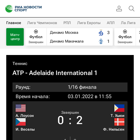
Главное
Лига Чемпионов
РПЛ
Лига Европы
АПЛ
Ла Лига
3
Динамо Москва
Матч-
Футбол
Футбол
центр
1
Динамо Махачкала
Завершен
Завершен
Теннис
ATP
- Adelaide International 1
Раунд:
1/16 финала
Время начала:
03.01.2022 в 11:55
Завершен
А. Лоусон
Т. Хьюи
0
:
2
И. Веселы
Ф. Нильсен