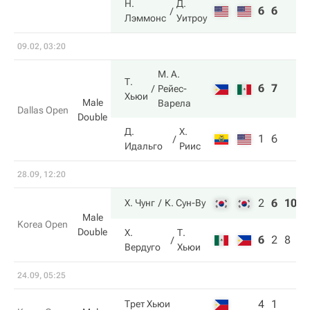
Н.
Д.
6
6
Лэммонс
Уитроу
09.02, 03:20
М. А.
Т.
6
7
Рейес-
Хьюи
Male
Варела
Dallas Open
Double
Д.
Х.
1
6
Идальго
Риис
28.09, 12:20
2
6
10
Х. Чунг
К. Сун-Ву
Male
Korea Open
Double
Х.
Т.
6
2
8
Вердуго
Хьюи
24.09, 05:25
4
1
Трет Хьюи