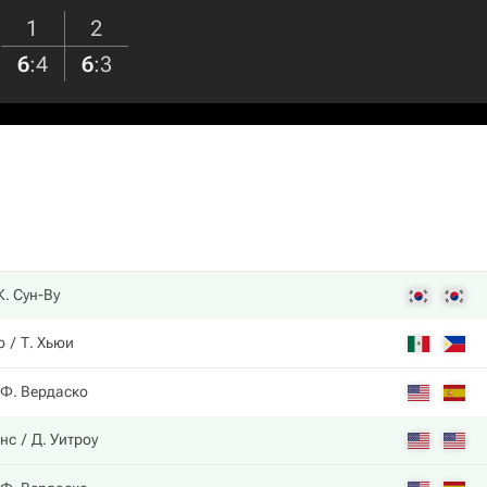
1
2
6
:
4
6
:
3
К. Сун-Ву
о
Т. Хьюи
Ф. Вердаско
нс
Д. Уитроу