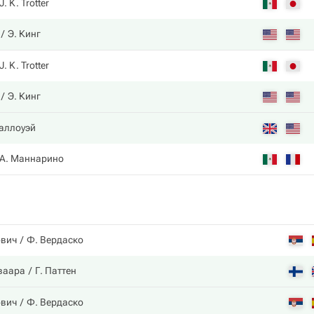
J. K. Trotter
Э. Кинг
J. K. Trotter
Э. Кинг
Галлоуэй
А. Маннарино
ович
Ф. Вердаско
ваара
Г. Паттен
ович
Ф. Вердаско