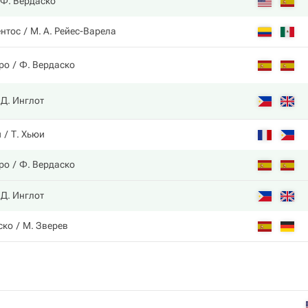
Ф. Вердаско
ентос
М. А. Рейес-Варела
ро
Ф. Вердаско
Д. Инглот
и
Т. Хьюи
ро
Ф. Вердаско
Д. Инглот
ско
М. Зверев