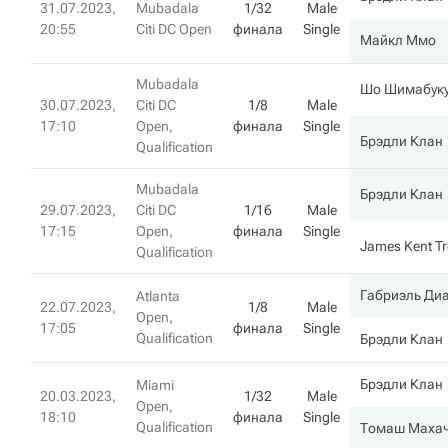
31.07.2023,
Mubadala
1/32
Male
20:55
Citi DC Open
финала
Single
Майкл Ммо
Mubadala
Шо Шимабук
30.07.2023,
Citi DC
1/8
Male
17:10
Open,
финала
Single
Брэдли Клан
Qualification
Mubadala
Брэдли Клан
29.07.2023,
Citi DC
1/16
Male
17:15
Open,
финала
Single
James Kent Tr
Qualification
Габриэль Ди
Atlanta
22.07.2023,
1/8
Male
Open,
17:05
финала
Single
Qualification
Брэдли Клан
Брэдли Клан
Miami
20.03.2023,
1/32
Male
Open,
18:10
финала
Single
Qualification
Томаш Маха