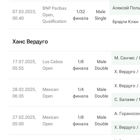
Алексей Поп
BNP Paribas
07.03.2023,
1/32
Male
Open,
00:40
финала
Single
Qualification
Брэдли Клан
Ханс Вердуго
М. Санчес
17.07.2025,
Los Cabos
1/8
Male
05:55
Open
финала
Double
Х. Вердуго
Х. Вердуго
28.02.2025,
Mexican
1/4
Male
06:35
Open
финала
Double
С. Балажи
А. Горанссо
27.02.2025,
Mexican
1/8
Male
05:00
Open
финала
Double
Х. Вердуго