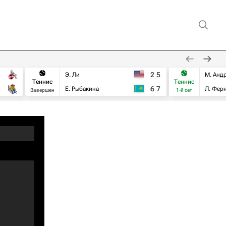
2
5
Э. Ли
М. Анд
Теннис
Теннис
6
7
Е. Рыбакина
Л. Фер
Завершен
1-й сет