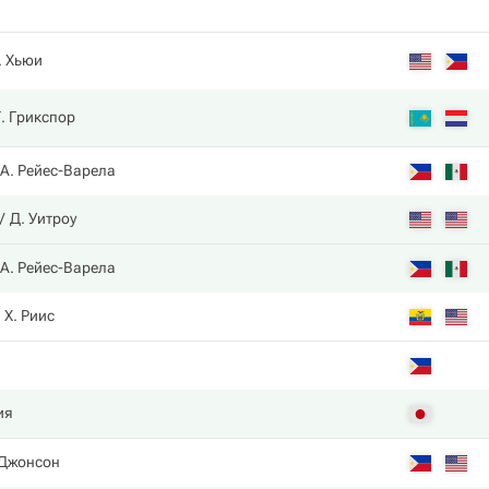
. Хьюи
. Грикспор
 А. Рейес-Варела
Д. Уитроу
 А. Рейес-Варела
Х. Риис
ия
 Джонсон