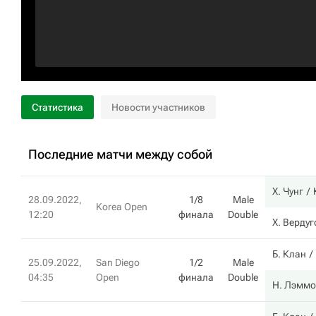
Статистика
Новости участников
Последние матчи между собой
Х. Чунг
28.09.2022,
1/8
Male
Korea Open
12:20
финала
Double
Х. Вердуг
Б. Клан
25.09.2022,
San Diego
1/2
Male
04:35
Open
финала
Double
Н. Лэммо