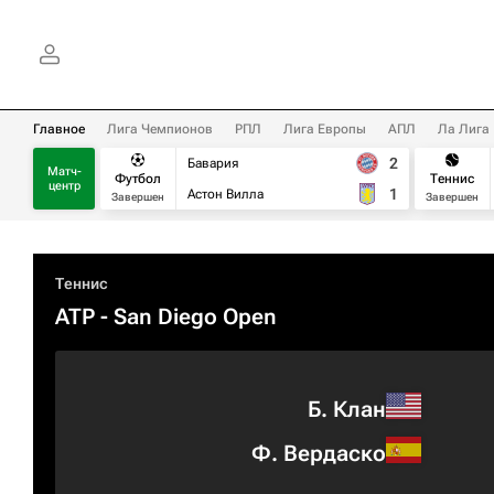
Главное
Лига Чемпионов
РПЛ
Лига Европы
АПЛ
Ла Лига
2
Бавария
Матч-
Футбол
Теннис
центр
1
Астон Вилла
Завершен
Завершен
Теннис
ATP
- San Diego Open
Б. Клан
Ф. Вердаско