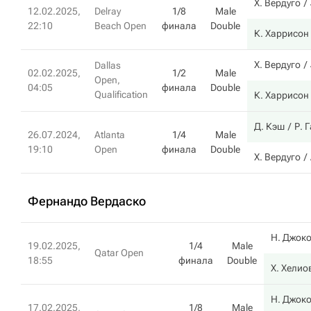
Х. Вердуго
12.02.2025,
Delray
1/8
Male
22:10
Beach Open
финала
Double
К. Харрисон
Х. Вердуго
Dallas
02.02.2025,
1/2
Male
Open,
04:05
финала
Double
Qualification
К. Харрисон
Д. Кэш
Р. 
26.07.2024,
Atlanta
1/4
Male
19:10
Open
финала
Double
Х. Вердуго
Фернандо Вердаско
Н. Джок
19.02.2025,
1/4
Male
Qatar Open
18:55
финала
Double
Х. Хелио
Н. Джок
17.02.2025,
1/8
Male