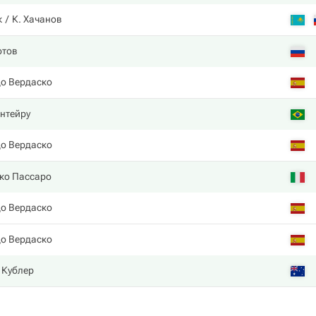
к
К. Хачанов
отов
о Вердаско
нтейру
о Вердаско
ко Пассаро
о Вердаско
о Вердаско
 Кублер