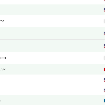
уро
otter
алло
ч