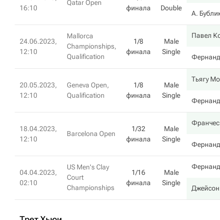
Qatar Open
16:10
финала
Double
А. Бубли
Павел К
Mallorca
24.06.2023,
1/8
Male
Championships,
12:10
финала
Single
Qualification
Фернанд
Тьягу Мо
20.05.2023,
Geneva Open,
1/8
Male
12:10
Qualification
финала
Single
Фернанд
Франчес
18.04.2023,
1/32
Male
Barcelona Open
12:10
финала
Single
Фернанд
Фернанд
US Men's Clay
04.04.2023,
1/16
Male
Court
02:10
финала
Single
Championships
Джейсон
Трет Хьюи