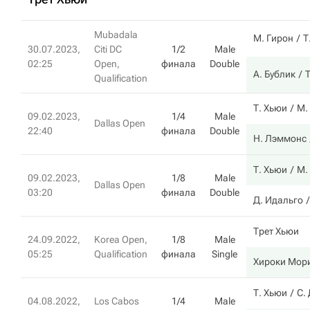
Mubadala
М. Гирон
Т
30.07.2023,
Citi DC
1/2
Male
02:25
Open,
финала
Double
А. Бублик
Т
Qualification
Т. Хьюи
М.
09.02.2023,
1/4
Male
Dallas Open
22:40
финала
Double
Н. Лэммонс
Т. Хьюи
М.
09.02.2023,
1/8
Male
Dallas Open
03:20
финала
Double
Д. Идальго
Трет Хьюи
24.09.2022,
Korea Open,
1/8
Male
05:25
Qualification
финала
Single
Хироки Мор
Т. Хьюи
С.
04.08.2022,
Los Cabos
1/4
Male