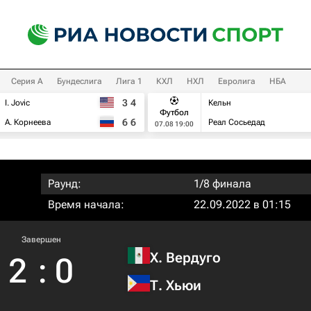
Серия А
Бундеслига
Лига 1
КХЛ
НХЛ
Евролига
НБА
3
4
I. Jovic
Кельн
Футбол
6
6
А. Корнеева
Реал Сосьедад
07.08 19:00
Раунд:
1/8 финала
Время начала:
22.09.2022 в 01:15
Завершен
Х. Вердуго
2
:
0
Т. Хьюи