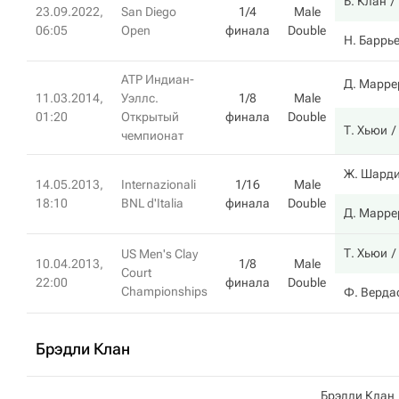
Б. Клан
23.09.2022,
San Diego
1/4
Male
06:05
Open
финала
Double
Н. Баррь
ATP Индиан-
Д. Марре
11.03.2014,
Уэллс.
1/8
Male
01:20
Открытый
финала
Double
Т. Хьюи
чемпионат
Ж. Шард
14.05.2013,
Internazionali
1/16
Male
18:10
BNL d'Italia
финала
Double
Д. Марре
Т. Хьюи
US Men's Clay
10.04.2013,
1/8
Male
Court
22:00
финала
Double
Championships
Ф. Верда
Брэдли Клан
Брэдли Клан