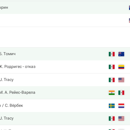
ырин
Б. Томич
К. Родригес
- отказ
J. Tracy
М. А. Рейес-Варела
н
С. Вёрбек
J. Tracy