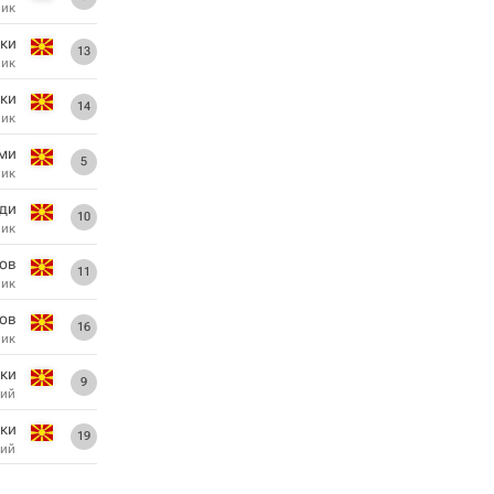
ник
ски
13
ник
ки
14
ник
ми
5
ник
ди
10
ник
ов
11
ник
ов
16
ник
ки
9
ий
ки
19
ий