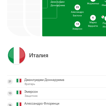
Ч
Джанлуиджи
Жоржиньо
Имм
Доннарумма
23
Алессандро
Бастони
6
Марко
Ло
13
Верратти
Ин
Эмерсон
Италия
Джанлуиджи Доннарумма
21
Вратарь
Эмерсон
13
Защитник
Алессандро Флоренци
16