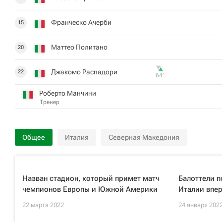
Франческо Ачерби
15
Маттео Политано
20
Джакомо Распадори
22
64‎’‎
Роберто Манчини
Тренер
Общее
Италия
Северная Македония
Назван стадион, который примет матч
Балоттели п
чемпионов Европы и Южной Америки
Италии впер
22 марта 2022
24 января 202