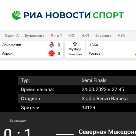
Серия А
Бундеслига
Лига 1
КХЛ
НХЛ
Евролига
НБА
0
Локомотив
ЦСКА
Футбол
0
Акрон
Ростов
Завершен
Тур:
Semi Finals
Время начала:
24.03.2022 в 22:45
Стадион:
Stadio Renzo Barbera
Зрители:
34129
Завершен
0
:
1
Северная Македон