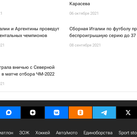
Карасева
21
06 октября 2021
алии и Аргентины проведут
Сборная Италии по футболу п
нентальных чемпионов
беспроигрышную серию до 37
021
08 сентября 2021
грала вничью с Северной
 в матче отбора ЧМ-2022
021
иатлон
ЗОЖ
Хоккей
Авто/мото
Единоборства
Sport sto