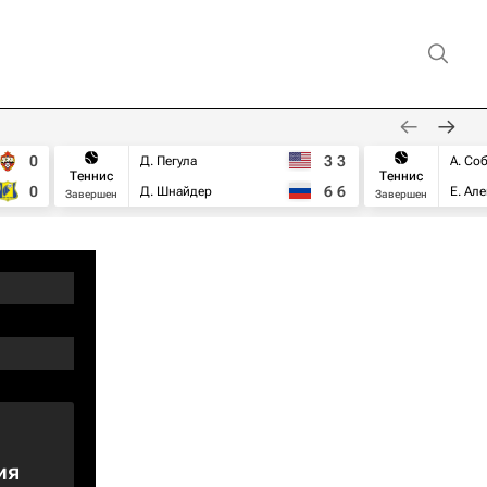
0
3
3
Д. Пегула
А. Со
Теннис
Теннис
0
6
6
Д. Шнайдер
Е. Ал
Завершен
Завершен
ия