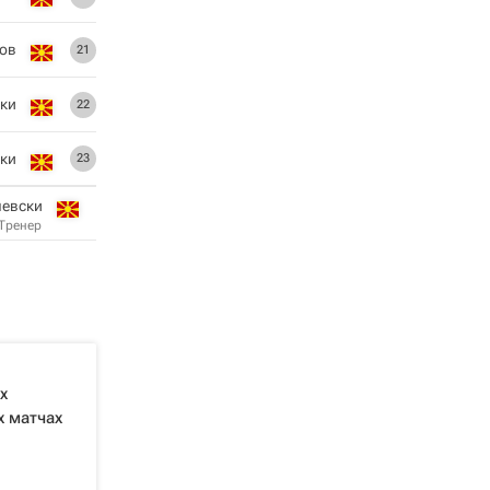
сов
21
ки
22
ки
23
левски
Тренер
х
х матчах