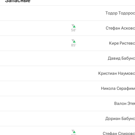
Запасные
Тодор Тодорос
Стефан Асков
58‎’‎
Кире Ристев
85‎’‎
Давид Бабунс
Кристиан Наумовс
Никола Серафим
Валон Эте
Дориан Бабунс
Стефан Спировс