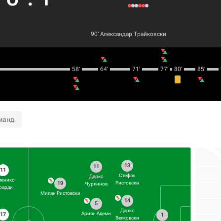
90‎’‎
Александар Трайковски
58‎’‎
64‎’‎
71‎’‎
77‎’‎
80‎’‎
85‎’‎
манд
13
11
11
Стефан
Дарко
менико
19
Ристовски
Чурлинов
рарди
Милан Ристовски
14
5
Дарко
Ариян Адеми
17
1
Велковски