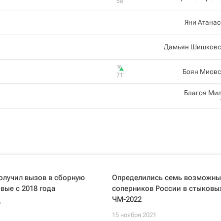
58‎’‎
Яни Атана
Дамьян Шишковс
Боян Миовс
71‎’‎
Благоя Ми
олучил вызов в сборную
Определились семь возможны
вые с 2018 года
соперников России в стыковы
ЧМ-2022
2
15 ноября 2021