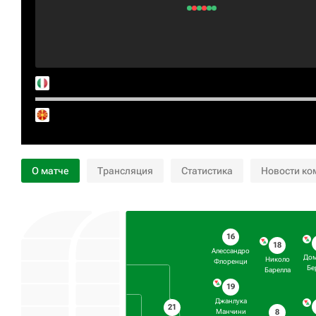
О матче
Трансляция
Статистика
Новости ко
16
18
Алессандро
До
Николо
Флоренци
Бе
Барелла
19
Джанлука
21
8
Манчини