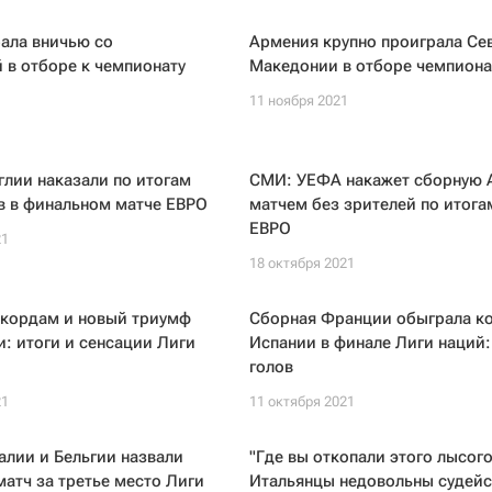
ала вничью со
Армения крупно проиграла Се
 в отборе к чемпионату
Македонии в отборе чемпиона
11 ноября 2021
1
лии наказали по итогам
СМИ: УЕФА накажет сборную 
в в финальном матче ЕВРО
матчем без зрителей по итога
ЕВРО
21
18 октября 2021
екордам и новый триумф
Сборная Франции обыграла к
: итоги и сенсации Лиги
Испании в финале Лиги наций:
голов
21
11 октября 2021
лии и Бельгии назвали
"Где вы откопали этого лысого
матч за третье место Лиги
Итальянцы недовольны судей