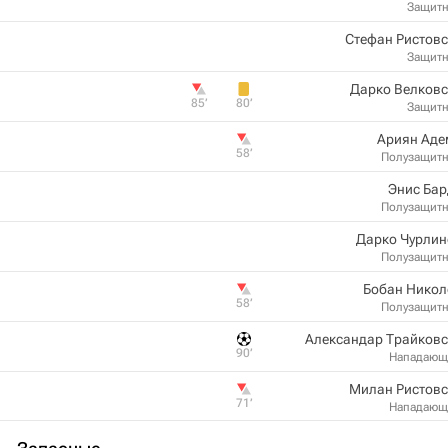
Защит
Стефан Ристов
Защит
Дарко Велковс
85‎’‎
80‎’‎
Защит
Ариян Аде
58‎’‎
Полузащит
Энис Бар
Полузащит
Дарко Чурлин
Полузащит
Бобан Никол
58‎’‎
Полузащит
Александар Трайковс
90‎’‎
Нападающ
Милан Ристовс
71‎’‎
Нападающ