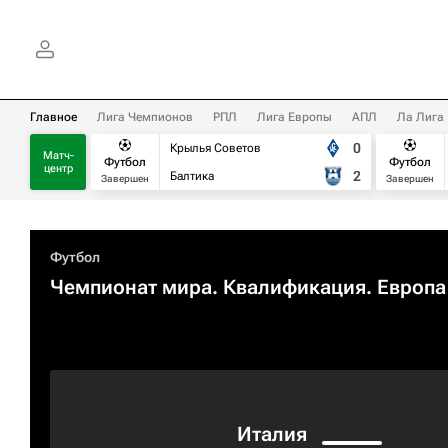
Главное
Лига Чемпионов
РПЛ
Лига Европы
АПЛ
Ла Лига
0
Крылья Советов
Матч-
Футбол
Футбол
центр
2
Балтика
Завершен
Завершен
Футбол
Чемпионат мира. Квалификация. Европа
Италия