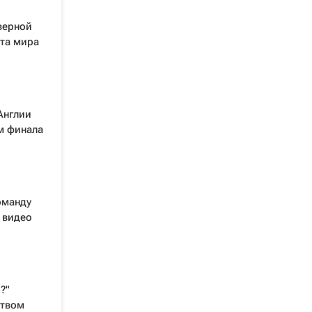
верной
та мира
Англии
м финала
оманду
 видео
?"
ством