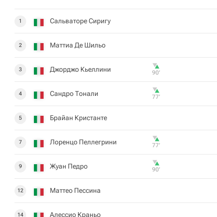
Сальваторе Сиригу
1
Маттиа Де Шильо
2
Джорджо Кьеллини
3
90‎’‎
Сандро Тонали
4
77‎’‎
Брайан Кристанте
5
Лоренцо Пеллегрини
7
77‎’‎
Жуан Педро
9
90‎’‎
Маттео Пессина
12
Алессио Краньо
14