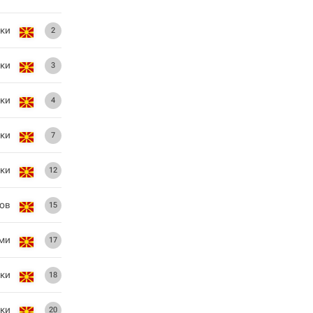
ки
2
ски
3
ски
4
ки
7
ки
12
ов
15
ми
17
ки
18
ки
20