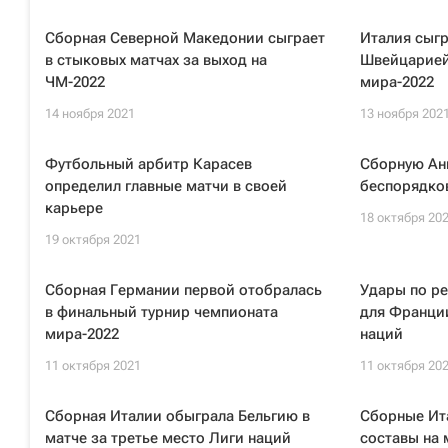
Сборная Северной Македонии сыграет
Италия сыгр
в стыковых матчах за выход на
Швейцарией
ЧМ-2022
мира-2022
14 ноября 2021
13 ноября 202
Футбольный арбитр Карасев
Сборную Анг
определил главные матчи в своей
беспорядко
карьере
18 октября 20
19 октября 2021
Сборная Германии первой отобралась
Удары по р
в финальный турнир чемпионата
для Франции
мира-2022
наций
11 октября 2021
11 октября 20
Сборная Италии обыграла Бельгию в
Сборные Ита
матче за третье место Лиги наций
составы на 