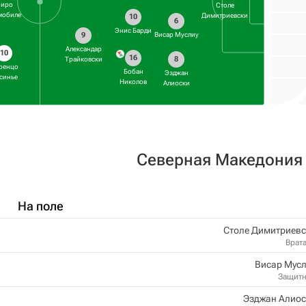
иро
Столе
обиле
Димитриевски
10
6
Энис Барди
9
Висар Муслиу
Александар
10
16
8
Трайковски
ренцо
Бобан
Эзджан
синье
Николов
Алиоски
Северная Македония
На поле
Столе Димитриевс
Врат
Висар Мусл
Защит
Эзджан Алиос