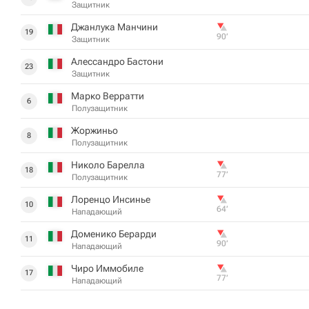
Защитник
Джанлука Манчини
19
90‎’‎
Защитник
Алессандро Бастони
23
Защитник
Марко Верратти
6
Полузащитник
Жоржиньо
8
Полузащитник
Николо Барелла
18
77‎’‎
Полузащитник
Лоренцо Инсинье
10
64‎’‎
Нападающий
Доменико Берарди
11
90‎’‎
Нападающий
Чиро Иммобиле
17
77‎’‎
Нападающий