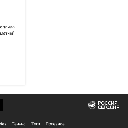
родлила
 матчей
ries
Теннис
Теги
Полезное