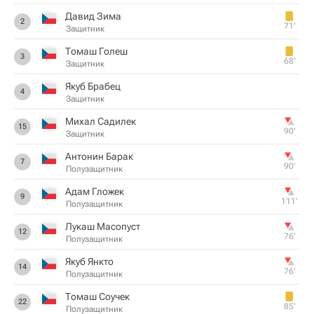
Давид Зима
2
71‎’‎
Защитник
Томаш Голеш
3
68‎’‎
Защитник
Якуб Брабец
4
Защитник
Михал Садилек
15
90‎’‎
Защитник
Антонин Барак
7
90‎’‎
Полузащитник
Адам Гложек
9
111‎’‎
Полузащитник
Лукаш Масопуст
12
76‎’‎
Полузащитник
Якуб Янкто
14
76‎’‎
Полузащитник
Томаш Соучек
22
85‎’‎
Полузащитник