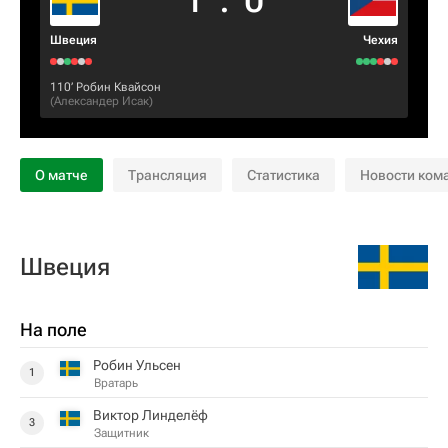
1
:
0
Швеция
Чехия
110‎’‎
Робин Квайсон
(
Александер Исак
)
О матче
Трансляция
Статистика
Новости ком
Швеция
На поле
Робин Ульсен
1
Вратарь
Виктор Линделёф
3
Защитник