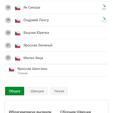
Ян Сикора
18
90‎’‎
Ондржей Лингр
19
111‎’‎
Вацлав Юречка
20
Ярослав Зеленый
21
Милан Хеца
23
Ярослав Шилгавы
Тренер
Общее
Швеция
Чехия
Ибрагимовича вызвали
Сборная Швеции