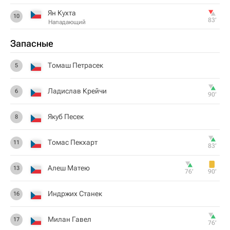
Ян Кухта
10
83‎’‎
Нападающий
Запасные
Томаш Петрасек
5
Ладислав Крейчи
6
90‎’‎
Якуб Песек
8
Томас Пекхарт
11
83‎’‎
Алеш Матею
13
76‎’‎
90‎’‎
Индржих Станек
16
Милан Гавел
17
76‎’‎