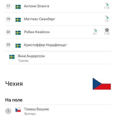
Антони Эланга
17
115‎’‎
Маттиас Сванберг
19
72‎’‎
Робин Квайсон
22
61‎’‎
110‎’‎
Кристоффер Нордфельдт
23
Янне Андерссон
Тренер
Чехия
На поле
Томаш Вацлик
1
Вратарь