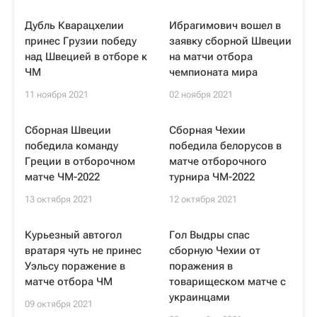
Дубль Кварацхелии
Ибрагимович вошел в
принес Грузии победу
заявку сборной Швеции
над Швецией в отборе к
на матчи отбора
ЧМ
чемпионата мира
11 ноября 2021
02 ноября 2021
Сборная Швеции
Сборная Чехии
победила команду
победила белорусов в
Греции в отборочном
матче отборочного
матче ЧМ-2022
турнира ЧМ-2022
13 октября 2021
12 октября 2021
Курьезный автогол
Гол Выдры спас
вратаря чуть не принес
сборную Чехии от
Уэльсу поражение в
поражения в
матче отбора ЧМ
товарищеском матче с
украинцами
09 октября 2021