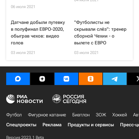
06 июля 2021
Датчане добыли путевку
"Футболисты не
в полуфинал ЕВРО-2020,
скрывали слёз": тренер
обыграв чехов: видео
сборной Чехии - о
голов
вылете с ЕВРО
03 июля 2021
03 июля 2021
Футбол
Фигурное катание
Биатлон
ЗОЖ
Хоккей
Ав
Спецпроекты
Реклама
Продукты и сервисы
Пресс-ц
Версия 2023.1 Beta