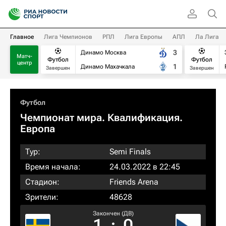
Главное
Лига Чемпионов
РПЛ
Лига Европы
АПЛ
Ла Лига
3
Динамо Москва
Матч-
Футбол
Футбол
центр
1
Динамо Махачкала
Завершен
Завершен
Футбол
Чемпионат мира. Квалификация.
Европа
Тур:
Semi Finals
Время начала:
24.03.2022 в 22:45
Стадион:
Friends Arena
Зрители:
48628
Закончен (ДВ)