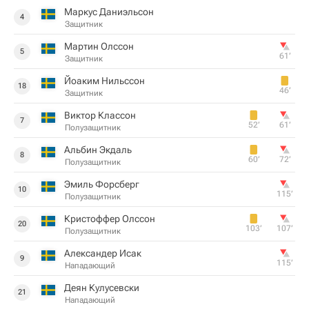
Маркус Даниэльсон
4
Защитник
Мартин Олссон
5
61‎’‎
Защитник
Йоаким Нильссон
18
46‎’‎
Защитник
Виктор Классон
7
52‎’‎
61‎’‎
Полузащитник
Альбин Экдаль
8
60‎’‎
72‎’‎
Полузащитник
Эмиль Форсберг
10
115‎’‎
Полузащитник
Кристоффер Олссон
20
103‎’‎
107‎’‎
Полузащитник
Александер Исак
9
115‎’‎
Нападающий
Деян Кулусевски
21
Нападающий