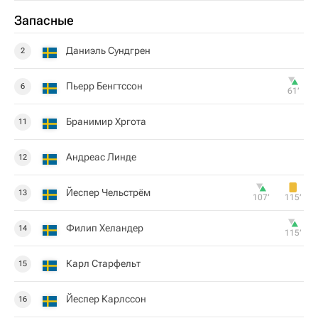
Запасные
Даниэль Сундгрен
2
Пьерр Бенгтссон
6
61‎’‎
Бранимир Хргота
11
Андреас Линде
12
Йеспер Чельстрём
13
107‎’‎
115‎’‎
Филип Хеландер
14
115‎’‎
Карл Старфельт
15
Йеспер Карлссон
16