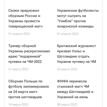
Селюк предложил
Украинские футболисты
сборным России и
могут сыграть на
Украины провести
"Уэмбли" против
товарищеский матч
лондонской команды
01 апреля 2022
01 апреля 2022
Тренер сборной
Британский журналист
Украины раскритиковал
призвал Уэльс и
идею "подаренной"
Шотландию отдать
путевки на ЧМ-2022
Украине путевку на ЧМ
31 марта 2022
25 марта 2022
Сборная Польши по
ФИФА перенесла
футболу запланировала
стыковой матч ЧМ
на 24 марта матч
между Шотландией и
против шотландцев
Украиной на июнь
14 марта 2022
08 марта 2022