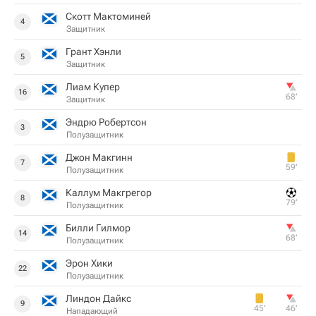
Скотт Мактоминей
4
Защитник
Грант Хэнли
5
Защитник
Лиам Купер
16
68‎’‎
Защитник
Эндрю Робертсон
3
Полузащитник
Джон Макгинн
7
59‎’‎
Полузащитник
Каллум Макгрегор
8
79‎’‎
Полузащитник
Билли Гилмор
14
68‎’‎
Полузащитник
Эрон Хики
22
Полузащитник
Линдон Дайкс
9
45‎’‎
46‎’‎
Нападающий