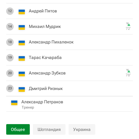
Андрей Пятов
12
Михаил Мудрик
14
72‎’‎
Александр Пихаленок
18
Тарас Качараба
19
Александр Зубков
20
78‎’‎
Дмитрий Ризнык
23
Александр Петраков
Тренер
Общее
Шотландия
Украина