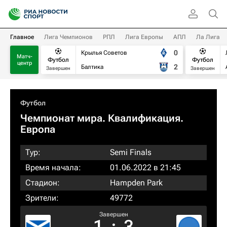
Главное
Лига Чемпионов
РПЛ
Лига Европы
АПЛ
Ла Лига
0
Крылья Советов
Матч-
Футбол
Футбол
центр
2
Балтика
Завершен
Завершен
Футбол
Чемпионат мира. Квалификация.
Европа
Тур:
Semi Finals
Время начала:
01.06.2022 в 21:45
Стадион:
Hampden Park
Зрители:
49772
Завершен