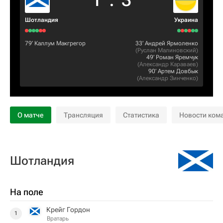
1
:
3
Шотландия
Украина
79‎’‎
Каллум Макгрегор
33‎’‎
Андрей Ярмоленко
(
Руслан Малиновский
)
49‎’‎
Роман Яремчук
(
Александр Караваев
)
90‎’‎
Артем Довбык
(
Александр Зинченко
)
О матче
Трансляция
Статистика
Новости ком
Шотландия
На поле
Крейг Гордон
1
Вратарь