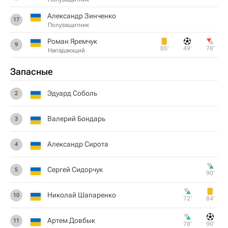
Александр Зинченко
17
Полузащитник
Роман Яремчук
9
05‎’‎
49‎’‎
78‎’‎
Нападающий
Запасные
Эдуард Соболь
2
Валерий Бондарь
3
Александр Сирота
4
Сергей Сидорчук
5
90‎’‎
Николай Шапаренко
10
72‎’‎
84‎’‎
Артем Довбык
11
78‎’‎
90‎’‎