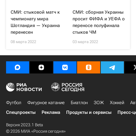
СМИ: cтыковой матч к
СМИ: сборная Украины
чемпионату мира
просит ФИФА и УЕФА о
Шотландия — Украина
переносе полуфинала
перенесен
стыков ЧМ
08 марта 2022
03 марта 2022
Футбол
Фигурное катание
Биатлон
ЗОЖ
Хоккей
Ав
Спецпроекты
Реклама
Продукты и сервисы
Пресс-ц
Версия 2023.1 Beta
© 2026 МИА «Россия сегодня»