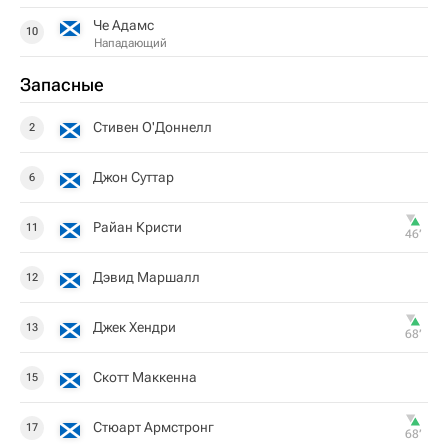
Че Адамс
10
Нападающий
Запасные
Стивен О'Доннелл
2
Джон Суттар
6
Райан Кристи
11
46‎’‎
Дэвид Маршалл
12
Джек Хендри
13
68‎’‎
Скотт Маккенна
15
Стюарт Армстронг
17
68‎’‎