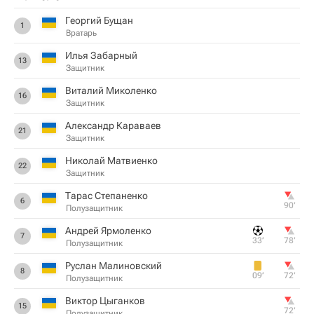
Георгий Бущан
1
Вратарь
Илья Забарный
13
Защитник
Виталий Миколенко
16
Защитник
Александр Караваев
21
Защитник
Николай Матвиенко
22
Защитник
Тарас Степаненко
6
90‎’‎
Полузащитник
Андрей Ярмоленко
7
33‎’‎
78‎’‎
Полузащитник
Руслан Малиновский
8
09‎’‎
72‎’‎
Полузащитник
Виктор Цыганков
15
72‎’‎
Полузащитник