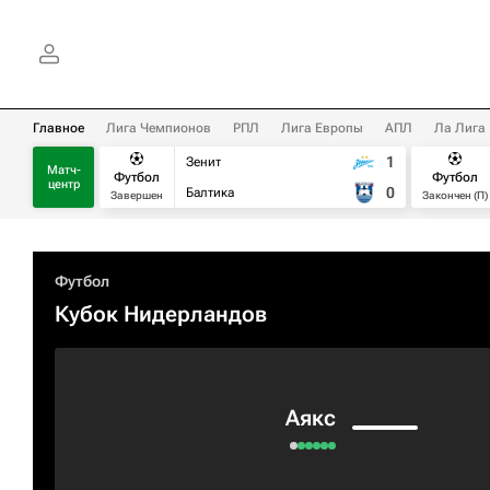
Главное
Лига Чемпионов
РПЛ
Лига Европы
АПЛ
Ла Лига
1
Зенит
Матч-
Футбол
Футбол
центр
0
Балтика
Завершен
Закончен (П)
Футбол
Кубок Нидерландов
Аякс