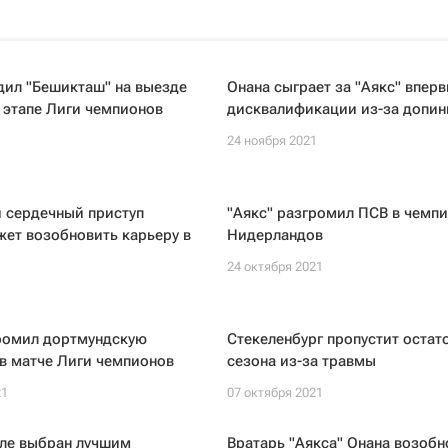
дил "Бешикташ" на выезде
Онана сыграет за "Аякс" впер
 этапе Лиги чемпионов
дисквалификации из-за допин
1
24 ноября 2021
 сердечный приступ
"Аякс" разгромил ПСВ в чемп
ет возобновить карьеру в
Нидерландов
24 октября 2021
1
громил дортмундскую
Стекеленбург пропустит остат
в матче Лиги чемпионов
сезона из-за травмы
21
07 октября 2021
ле выбран лучшим
Вратарь "Аякса" Онана возобн