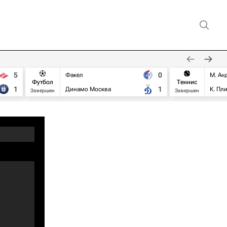
5
0
Факел
М. Ан
Футбол
Теннис
1
1
Динамо Москва
К. Пл
Завершен
Завершен