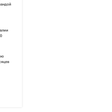
мандой
талии
0
ию
сяцев