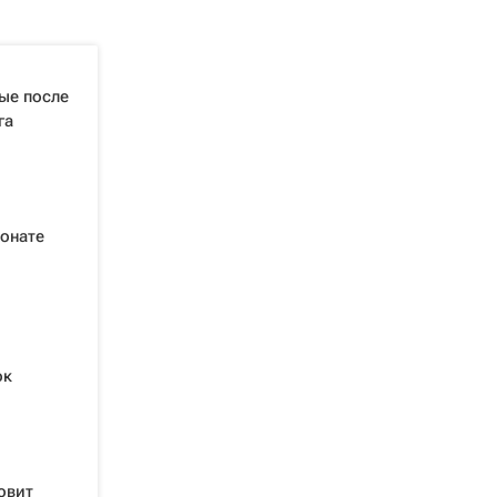
вые после
га
ионате
ок
овит