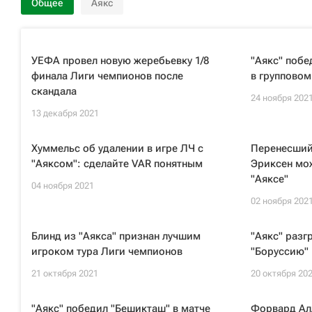
Общее
Аякс
УЕФА провел новую жеребьевку 1/8
"Аякс" побе
финала Лиги чемпионов после
в групповом
скандала
24 ноября 202
13 декабря 2021
Хуммельс об удалении в игре ЛЧ с
Перенесший
"Аяксом": сделайте VAR понятным
Эриксен мож
"Аяксе"
04 ноября 2021
02 ноября 202
Блинд из "Аякса" признан лучшим
"Аякс" раз
игроком тура Лиги чемпионов
"Боруссию" 
21 октября 2021
20 октября 20
"Аякс" победил "Бешикташ" в матче
Форвард Ал