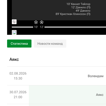
10‎’‎
Кеннет Тейлор
12‎’‎
Данило
(П)
49‎’‎
Данило
89‎’‎
Кристиан Хлинссон
(П)
10‎’‎
12‎’‎
Статистика
Новости команд
Аякс
02.08.2026
Волендам
15:30
30.07.2026
Аякс
21:00