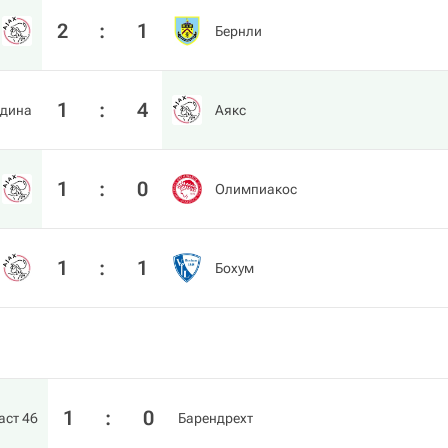
2
:
1
Бернли
1
:
4
дина
Аякс
1
:
0
Олимпиакос
1
:
1
Бохум
1
:
0
аст 46
Барендрехт