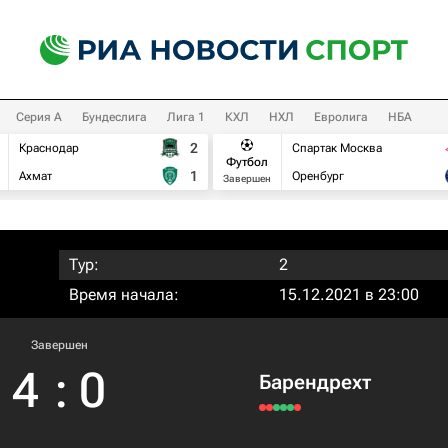
Серия А
Бундеслига
Лига 1
КХЛ
НХЛ
Евролига
НБА
2
Краснодар
Спартак Москва
Футбол
1
Ахмат
Оренбург
Завершен
Тур:
2
Время начала:
15.12.2021 в 23:00
Завершен
4
:
0
Барендрехт