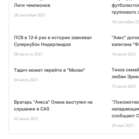
Лиги чемпионов
футболисто
группового 
28 сентября 2021
16 сентября 2
ПСВ в 12-й раз в истории завоевал
"Аякс" дого
Суперкубок Нидерландов
капитана "Ф
08 августа 2021
16 июля 2021
Тихое семей
Тадич может перейти в "Милан"
любви Эрик
04 июля 2021
13 июня 2021
Вратарь "Аякса" Онана выступил на
"Локомотив"
слушании в CAS
нападающим
сообщают 
02 июня 2021
29 мая 2021