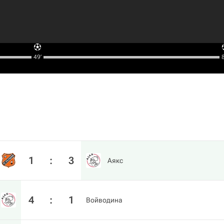
49‎’‎
8
1
:
3
Аякс
4
:
1
Войводина