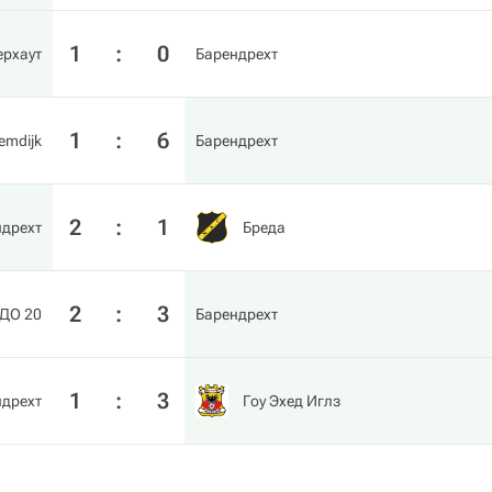
1
:
0
ерхаут
Барендрехт
1
:
6
emdijk
Барендрехт
2
:
1
ндрехт
Бреда
2
:
3
ДО 20
Барендрехт
1
:
3
ндрехт
Гоу Эхед Иглз