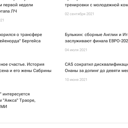
м первой недели
тренировки с молодежной ко
этапа ЛЧ
02 сентября 2021
021
ворился о трансфере
Булыкин: сборные Англии и И
ейенорда" Бергейса
заслуживают финала ЕВРО-202
04 июля 2021
ное счастье. История
CAS сократил дисквалификац
сена и его жены Сабрины
Онаны за допинг до девяти ме
10 июня 2021
 интересуется
 "Аякса" Траоре,
СМИ