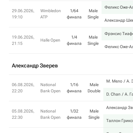
Феликс Оже-А
29.06.2026,
Wimbledon
1/64
Male
19:10
ATP
финала
Single
Александр Ше
Фрэнсис Тиаф
19.06.2026,
1/4
Male
Halle Open
21:15
финала
Single
Феликс Оже-А
Александр Зверев
М. Мело
А. 
06.08.2026,
National
1/16
Male
22:20
Bank Open
финала
Double
D. Chan
А. 
Александр Зв
05.08.2026,
National
1/32
Male
22:30
Bank Open
финала
Single
Таллон Грикс