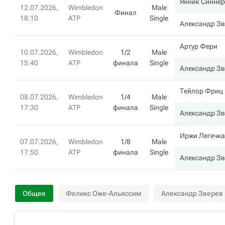
Янник Синнер
12.07.2026,
Wimbledon
Male
Финал
18:10
ATP
Single
Александр Зв
Артур Фери
10.07.2026,
Wimbledon
1/2
Male
15:40
ATP
финала
Single
Александр Зв
Тейлор Фриц
08.07.2026,
Wimbledon
1/4
Male
17:30
ATP
финала
Single
Александр Зв
Иржи Легечка
07.07.2026,
Wimbledon
1/8
Male
17:50
ATP
финала
Single
Александр Зв
Общее
Феликс Оже-Альяссим
Александр Зверев