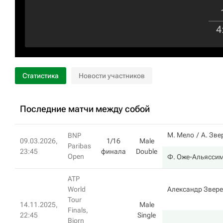
4
Статистика
Новости участников
Последние матчи между собой
М. Мело
А. Зве
BNP
09.03.2026,
1/16
Male
Paribas
23:45
финала
Double
Open
Ф. Оже-Альясси
ATP
World
Александр Звер
Tour
14.11.2025,
Male
Finals,
22:45
Single
Bjorn