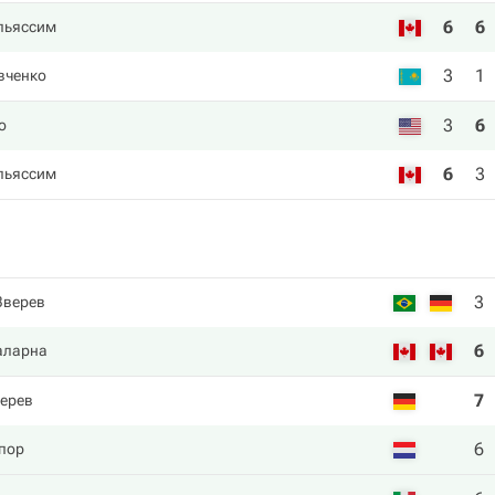
6
6
льяссим
3
1
вченко
3
6
о
6
3
льяссим
3
Зверев
6
Галарна
7
ерев
6
пор