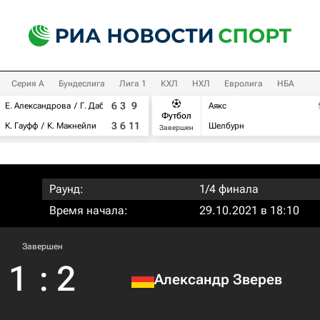
Серия А
Бундеслига
Лига 1
КХЛ
НХЛ
Евролига
НБА
6
3
9
Е. Александрова
Г. Дабровски
Аякс
Футбол
3
6
11
К. Гауфф
К. Макнейли
Шелбурн
Завершен
Раунд:
1/4 финала
Время начала:
29.10.2021 в 18:10
Завершен
1
:
2
Александр Зверев