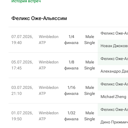
История встреч
Феликс Оже-Альяссим
Феликс Оже-А
07.07.2026,
Wimbledon
1/4
Male
19:40
ATP
финала
Single
Новак Джоков
Феликс Оже-А
05.07.2026,
Wimbledon
1/8
Male
17:45
ATP
финала
Single
Алехандро Да
Феликс Оже-А
03.07.2026,
Wimbledon
1/16
Male
21:10
ATP
финала
Single
Michael Zheng
Феликс Оже-А
01.07.2026,
Wimbledon
1/32
Male
19:50
ATP
финала
Single
Дино Прижми