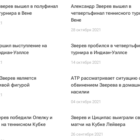
Зверев вышел в полуфинал
Александр Зверев вышел в
турнира в Вене
четвертьфинал теннисного тур
Вене
21
28 октября 2021
ршил выступление на
Зверев пробился в четвертьфи
ндиан-Уэллсе
турнира в Индиан-Уэллсе
21
14 октября 2021
Зверев является
АТР рассматривает ситуацию 
ивой фигурой
обвинением Зверева в домаш
насилии
21
04 октября 2021
ерев победили Опелку и
Зверев и Циципас выиграли с
 на теннисном Кубке
матчи на Кубке Лейвера
26 сентября 2021