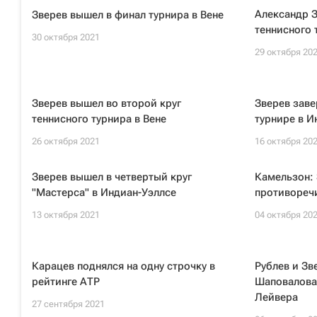
Александр 
Зверев вышел в финал турнира в Вене
теннисного 
30 октября 2021
29 октября 20
Зверев вышел во второй круг
Зверев заве
теннисного турнира в Вене
турнире в И
26 октября 2021
16 октября 20
Зверев вышел в четвертый круг
Камельзон: 
"Мастерса" в Индиан-Уэллсе
противореч
13 октября 2021
04 октября 20
Карацев поднялся на одну строчку в
Рублев и Зв
рейтинге АТР
Шаповалова
Лейвера
27 сентября 2021