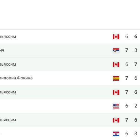
6
6
льяссим
7
3
ич
6
7
льяссим
7
6
видович Фокина
7
6
льяссим
6
2
7
6
льяссим
6
3
ч