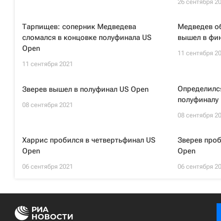
26 сентября 2
Тарпищев: соперник Медведева
Медведев о
сломался в концовке полуфинала US
вышел в фи
Opеn
11 сентября 2
11 сентября 2021
Определилс
Зверев вышел в полуфинал US Open
полуфиналу
08 сентября 2021
08 сентября 2
Харрис пробился в четвертьфинал US
Зверев проб
Open
Open
06 сентября 2021
06 сентября 2