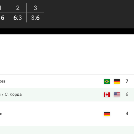
1
2
3
:
6
6
:
3
3
:
6
7
рев
6
м
С. Корда
4
ев