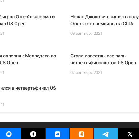
021
быграл Оже-Альяссима и
Новак Джокович вышел в пол
нал US Open
Открытого чемпионата США
021
09 сентября 2021
я соперник Медведева по
Стали известны все пары
 US Open
четвертьфиналистов US Open
021
07 сентября 2021
ился в четвертьфинал US
021