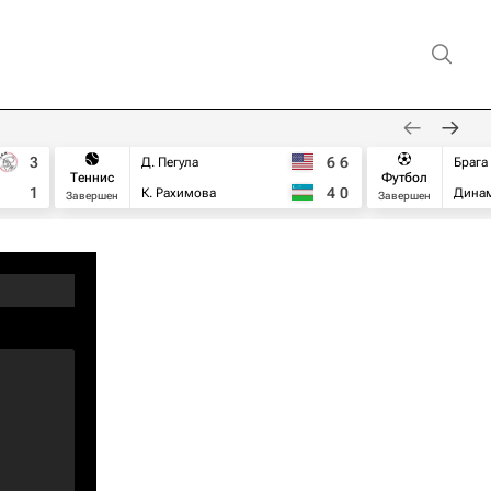
3
6
6
Д. Пегула
Брага
Теннис
Футбол
1
4
0
К. Рахимова
Дина
Завершен
Завершен