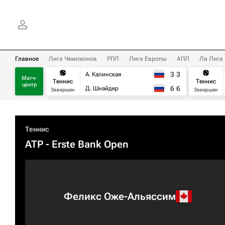
Главное
Лига Чемпионов
РПЛ
Лига Европы
АПЛ
Ла Лига
3
3
А. Калинская
Матч-
Теннис
Теннис
центр
6
6
Д. Шнайдер
Завершен
Завершен
Теннис
ATP
- Erste Bank Open
Феликс Оже-Альяссим