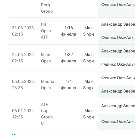
Феликс Оже-Аль
Borg
Group
Александр Звер
US
31.08.2025,
1/16
Male
Open
02:15
финала
Single
ATP
Феликс Оже-Аль
Александр Звер
24.03.2024,
Miami
1/32
Male
02:15
Open
финала
Single
Феликс Оже-Аль
Феликс Оже-Аль
06.05.2022,
Madrid
1/4
Male
23:35
Open
финала
Single
Александр Звер
ATP
Александр Звер
06.01.2022,
Cup,
Male
12:35
Group
Single
Феликс Оже-Аль
C