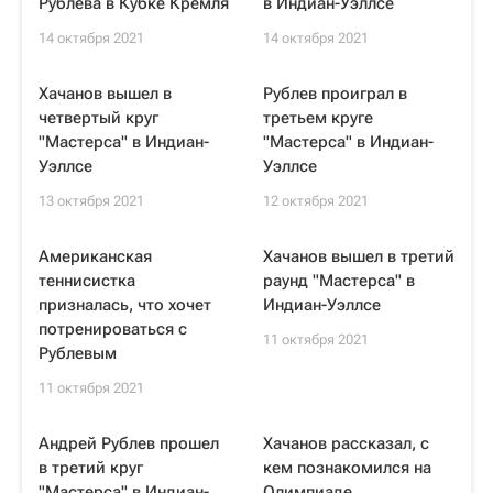
Рублева в Кубке Кремля
в Индиан-Уэллсе
14 октября 2021
14 октября 2021
Хачанов вышел в
Рублев проиграл в
четвертый круг
третьем круге
"Мастерса" в Индиан-
"Мастерса" в Индиан-
Уэллсе
Уэллсе
13 октября 2021
12 октября 2021
Американская
Хачанов вышел в третий
теннисистка
раунд "Мастерса" в
призналась, что хочет
Индиан-Уэллсе
потренироваться с
11 октября 2021
Рублевым
11 октября 2021
Андрей Рублев прошел
Хачанов рассказал, с
в третий круг
кем познакомился на
"Мастерса" в Индиан-
Олимпиаде