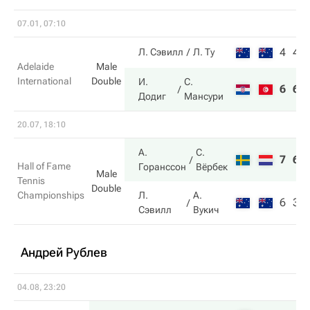
07.01, 07:10
4
4
Л. Сэвилл
Л. Ту
Adelaide
Male
International
Double
И.
С.
6
6
Додиг
Мансури
20.07, 18:10
А.
С.
7
6
Hall of Fame
Горанссон
Вёрбек
Male
Tennis
Double
Championships
Л.
А.
6
3
Сэвилл
Вукич
Андрей Рублев
04.08, 23:20