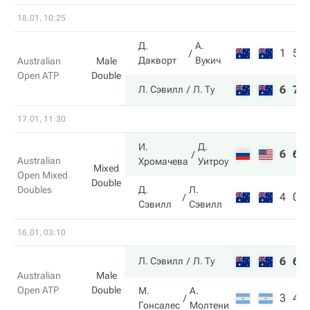
18.01, 10:25
Д.
А.
1
5
Дакворт
Вукич
Australian
Male
Open ATP
Double
6
7
Л. Сэвилл
Л. Ту
17.01, 11:30
И.
Д.
6
6
Australian
Хромачева
Уитроу
Mixed
Open Mixed
Double
Doubles
Д.
Л.
4
0
Сэвилл
Сэвилл
16.01, 03:10
6
6
Л. Сэвилл
Л. Ту
Australian
Male
Open ATP
Double
М.
А.
3
4
Гонсалес
Молтени