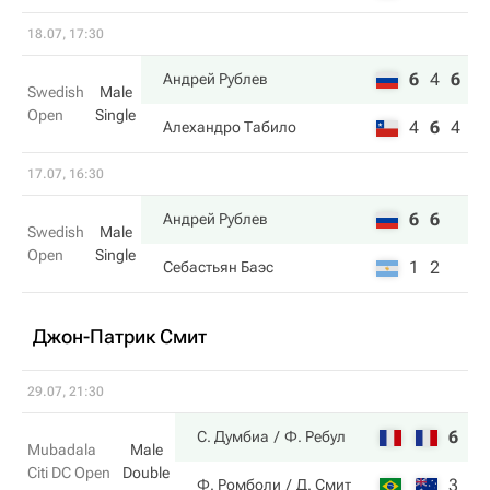
18.07, 17:30
6
4
6
Андрей Рублев
Swedish
Male
Open
Single
4
6
4
Алехандро Табило
17.07, 16:30
6
6
Андрей Рублев
Swedish
Male
Open
Single
1
2
Себастьян Баэс
Джон-Патрик Смит
29.07, 21:30
6
6
С. Думбиа
Ф. Ребул
Mubadala
Male
Citi DC Open
Double
3
4
Ф. Ромболи
Д. Смит