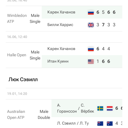
30.06, 16:40
6
5
6
6
Карен Хачанов
Wimbledon
Male
ATP
Single
3
7
3
3
Билли Харрис
16.06, 12:40
6
4
4
Карен Хачанов
Male
Halle Open
Single
1
6
6
Итан Куинн
Люк Сэвилл
19.01, 14:20
А.
С.
6
6
Горанссон
Вёрбек
Australian
Male
Open ATP
Double
4
3
Л. Сэвилл
Л. Ту