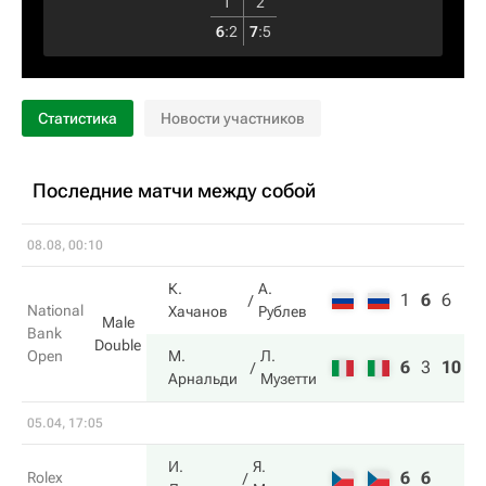
1
2
6
:
2
7
:
5
Статистика
Новости участников
Последние матчи между собой
08.08, 00:10
К.
А.
1
6
6
National
Хачанов
Рублев
Male
Bank
Double
Open
М.
Л.
6
3
10
Арнальди
Музетти
05.04, 17:05
И.
Я.
6
6
Rolex