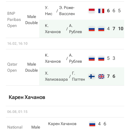
У.
Э. Роже-
6
6
5
BNP
Нис
Васслен
Male
Paribas
Double
Open
К.
А.
4
7
10
Хачанов
Рублев
16.02, 16:10
К.
А.
5
3
Хачанов
Рублев
Qatar
Male
Open
Double
Х.
Г.
7
6
Хелиоваара
Паттен
Карен Хачанов
06.08, 01:15
4
6
Карен Хачанов
National
Male