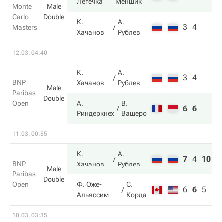
Легечка
Меншик
Monte
Male
Carlo
Double
К.
А.
3
4
Masters
Хачанов
Рублев
12.03, 04:40
К.
А.
3
4
BNP
Хачанов
Рублев
Male
Paribas
Double
Open
А.
В.
6
6
Риндеркнех
Вашеро
11.03, 00:55
К.
А.
7
4
10
BNP
Хачанов
Рублев
Male
Paribas
Double
Open
Ф. Оже-
С.
6
6
5
Альяссим
Корда
10.03, 03:35