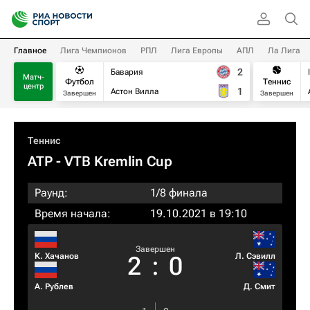
Главное
Лига Чемпионов
РПЛ
Лига Европы
АПЛ
Ла Лига
2
Бавария
Матч-
Футбол
Теннис
центр
1
Астон Вилла
Завершен
Завершен
Теннис
ATP
- VTB Kremlin Cup
Раунд:
1/8 финала
Время начала:
19.10.2021 в 19:10
Завершен
К. Хачанов
Л. Сэвилл
2
:
0
А. Рублев
Д. Смит