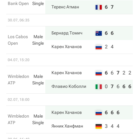
Bank Open
Single
6
7
Теренс Атман
30.07, 06:35
6
6
Бернард Томич
Los Cabos
Male
Open
Single
2
4
Карен Хачанов
04.07, 15:20
6
6
7
2
2
Карен Хачанов
Wimbledon
Male
ATP
Single
0
7
6
6
6
Флавио Коболли
02.07, 18:00
6
6
6
Карен Хачанов
Wimbledon
Male
ATP
Single
3
4
4
Янник Ханфман