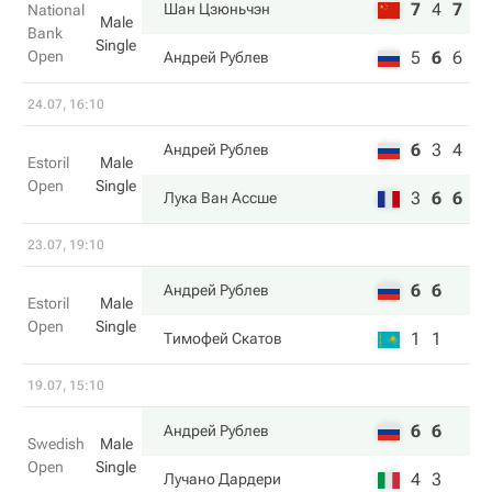
7
4
7
Шан Цзюньчэн
National
Male
Bank
Single
Open
5
6
6
Андрей Рублев
24.07, 16:10
6
3
4
Андрей Рублев
Estoril
Male
Open
Single
3
6
6
Лука Ван Ассше
23.07, 19:10
6
6
Андрей Рублев
Estoril
Male
Open
Single
1
1
Тимофей Скатов
19.07, 15:10
6
6
Андрей Рублев
Swedish
Male
Open
Single
4
3
Лучано Дардери