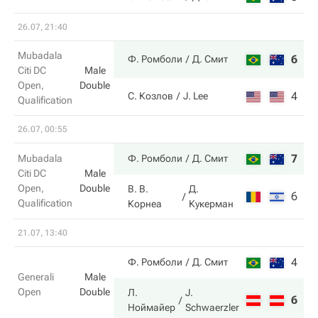
26.07, 21:40
Mubadala
6
1
Ф. Ромболи
Д. Смит
Citi DC
Male
Open,
Double
4
6
С. Козлов
J. Lee
Qualification
26.07, 00:55
7
6
Mubadala
Ф. Ромболи
Д. Смит
Citi DC
Male
Open,
Double
В. В.
Д.
6
2
Qualification
Корнеа
Кукерман
21.07, 13:40
4
5
Ф. Ромболи
Д. Смит
Generali
Male
Open
Double
Л.
J.
6
7
Ноймайер
Schwaerzler