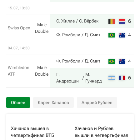
15.07, 13:30
6
6
С. Жилле
С. Вёрбек
Male
Swiss Open
Double
4
4
Ф. Ромболи
Д. Смит
04.07, 14:50
4
6
Ф. Ромболи
Д. Смит
Wimbledon
Male
ATP
Double
Г.
М.
6
7
Андреоцци
Гуинард
Общее
Карен Хачанов
Андрей Рублев
Хачанов вышел в
Хачанов и Рублев
четвертьфинал ВТБ
вышли в четвертьфинал