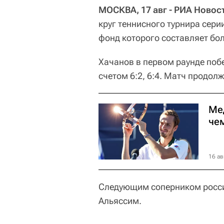
МОСКВА, 17 авг - РИА Новос
круг теннисного турнира сери
фонд которого составляет бо
Хачанов в первом раунде по
счетом 6:2, 6:4. Матч продолж
Ме
че
16 ав
Следующим соперником росси
Альяссим.