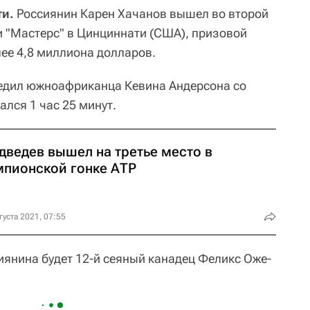
ти.
Россиянин Карен Хачанов вышел во второй
и "Мастерс" в Цинциннати (США), призовой
лее 4,8 миллиона долларов.
бедил южноафриканца Кевина Андерсона со
ался 1 час 25 минут.
дведев вышел на третье место в
мпионской гонке АТР
густа 2021, 07:55
янина будет 12-й сеяный канадец Феликс Оже-