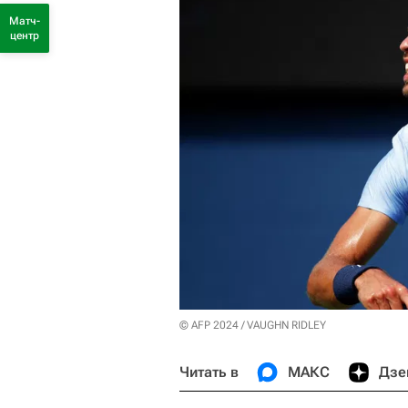
Матч-
центр
© AFP 2024 / VAUGHN RIDLEY
Читать в
МАКС
Дзе