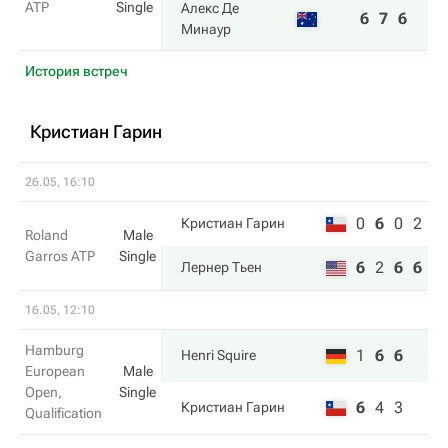
ATP
Single
Алекс Де
6
7
6
Минаур
История встреч
Кристиан Гарин
26.05, 16:10
0
6
0
2
Кристиан Гарин
Roland
Male
Garros ATP
Single
6
2
6
6
Лернер Тьен
16.05, 12:10
Hamburg
1
6
6
Henri Squire
European
Male
Open,
Single
6
4
3
Кристиан Гарин
Qualification