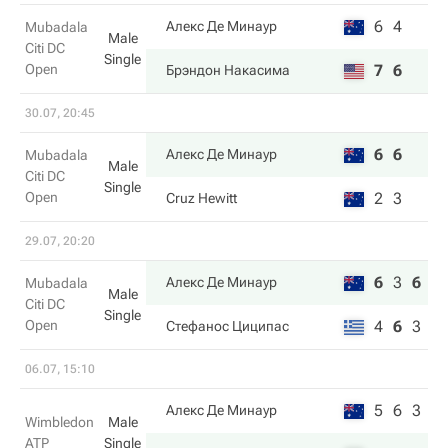
6
4
Алекс Де Минаур
Mubadala
Male
Citi DC
Single
Open
7
6
Брэндон Накаcима
30.07, 20:45
6
6
Алекс Де Минаур
Mubadala
Male
Citi DC
Single
Open
2
3
Cruz Hewitt
29.07, 20:20
6
3
6
Алекс Де Минаур
Mubadala
Male
Citi DC
Single
Open
4
6
3
Стефанос Циципас
06.07, 15:10
5
6
3
Алекс Де Минаур
Wimbledon
Male
ATP
Single