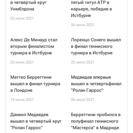
в четвертый круг
пятый титул АТР в
Уимблдона
карьере, победив в
Истбурне
02 июля 2021
26 июня 2021
Алекс Де Минаур стал
Лоренцо Сонего вышел
вторым финалистом
в финал теннисного
турнира в Истбурне
турнира в Истбурне
25 июня 2021
25 июня 2021
Маттео Берреттини
Медведев впервые
вышел в финал турнира
вышел в четвертьфинал
в Лондоне
"Ролан Гаррос"
19 июня 2021
06 июня 2021
Даниил Медведев
Берреттини пробился в
вышел в четвертый круг
полуфинал теннисного
"Ролан Гаррос"
"Мастерса" в Мадриде