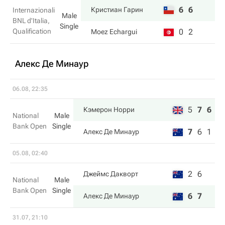
6
6
Кристиан Гарин
Internazionali
Male
BNL d'Italia,
Single
Qualification
0
2
Moez Echargui
Алекс Де Минаур
06.08, 22:35
5
7
6
Кэмерон Норри
National
Male
Bank Open
Single
7
6
1
Алекс Де Минаур
05.08, 02:40
2
6
Джеймс Дакворт
National
Male
Bank Open
Single
6
7
Алекс Де Минаур
31.07, 21:10