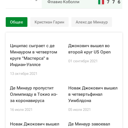
7
7
6
Флавио Коболли
Общее
Кристиан Гарин
Алекс де Минаур
Циципас сыграет с де
Джокович вышел во
Минауром в четвертом
второй круг US Open
круге "Мастерса" в
01 сентября 2021
Индиан-Уэллсе
13 октября 2021
Де Минаур пропустит
Новак Джокович вышел
Олимпиаду в Токио из-
в четвертьфинал
за коронавируса
Уимблдона
16 июля 2021
05 июля 2021
Новак Джокович вышел
Де Минаур завоевал