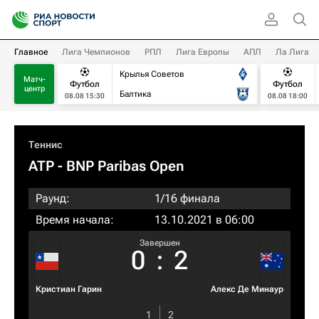
Главное
Лига Чемпионов
РПЛ
Лига Европы
АПЛ
Ла Лига
Крылья Советов
Матч-
Футбол
Футбол
центр
Балтика
08.08 15:30
08.08 18:00
Теннис
ATP
- BNP Paribas Open
Раунд:
1/16 финала
Время начала:
13.10.2021 в 06:00
Завершен
0
:
2
Кристиан Гарин
Алекс Де Минаур
1
2