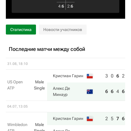
4
:
6
2
:
6
Статистика
Новости участников
Последние матчи между собой
31.08, 18:10
3
0
6
2
Кристиан Гарин
US Open
Male
ATP
Single
Алекс Де
6
6
4
6
Минаур
04.07, 13:05
2
5
7
6
7
Кристиан Гарин
Wimbledon
Male
ATP
Single