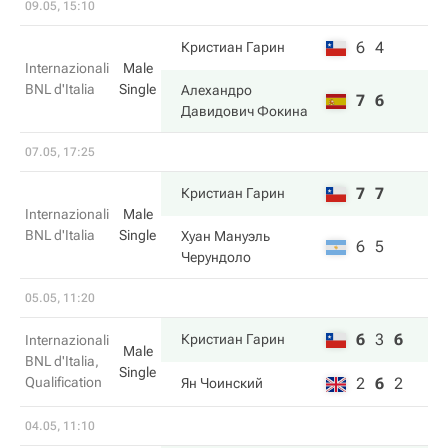
09.05, 15:10
6
4
Кристиан Гарин
Internazionali
Male
BNL d'Italia
Single
Алехандро
7
6
Давидович Фокина
07.05, 17:25
7
7
Кристиан Гарин
Internazionali
Male
BNL d'Italia
Single
Хуан Мануэль
6
5
Черундоло
05.05, 11:20
6
3
6
Кристиан Гарин
Internazionali
Male
BNL d'Italia,
Single
Qualification
2
6
2
Ян Чоинский
04.05, 11:10