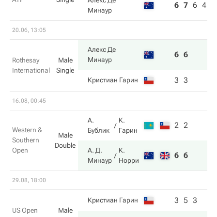
Алекс Де
6
7
6
4
6
Минаур
20.06, 13:05
Алекс Де
6
6
Минаур
Rothesay
Male
International
Single
3
3
Кристиан Гарин
16.08, 00:45
А.
К.
2
2
Western &
Бублик
Гарин
Male
Southern
Double
Open
А. Д.
К.
6
6
Минаур
Норри
29.08, 18:00
3
5
3
Кристиан Гарин
US Open
Male