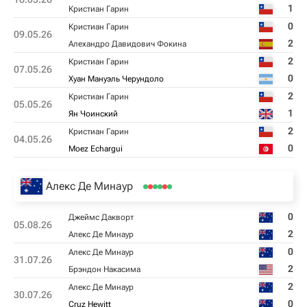
1
Кристиан Гарин
0
Кристиан Гарин
09.05.26
2
Алехандро Давидович Фокина
2
Кристиан Гарин
07.05.26
0
Хуан Мануэль Черундоло
2
Кристиан Гарин
05.05.26
1
Ян Чоинский
2
Кристиан Гарин
04.05.26
0
Moez Echargui
Алекс Де Минаур
0
Джеймс Дакворт
05.08.26
2
Алекс Де Минаур
0
Алекс Де Минаур
31.07.26
2
Брэндон Накаcима
2
Алекс Де Минаур
30.07.26
0
Cruz Hewitt