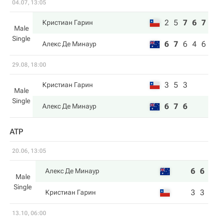
04.07, 13:05
2
5
7
6
7
Кристиан Гарин
Male
Single
6
7
6
4
6
Алекс Де Минаур
29.08, 18:00
3
5
3
Кристиан Гарин
Male
Single
6
7
6
Алекс Де Минаур
ATP
20.06, 13:05
6
6
Алекс Де Минаур
Male
Single
3
3
Кристиан Гарин
13.10, 06:00