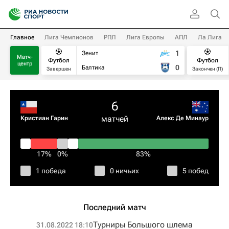
Главное
Лига Чемпионов
РПЛ
Лига Европы
АПЛ
Ла Лига
1
Зенит
Матч-
Футбол
Футбол
центр
0
Балтика
Завершен
Закончен (П)
6
матчей
Кристиан Гарин
Алекс Де Минаур
17%
0%
83%
1 победа
0 ничьих
5 побед
Последний матч
Турниры Большого шлема
31.08.2022 18:10