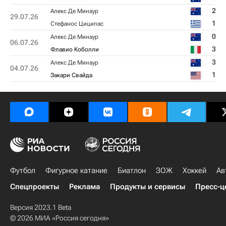
2
Алекс Де Минаур
29.07.26
1
Стефанос Циципас
0
Алекс Де Минаур
06.07.26
3
Флавио Коболли
3
Алекс Де Минаур
04.07.26
1
Закари Свайда
Футбол
Фигурное катание
Биатлон
ЗОЖ
Хоккей
Ав
Спецпроекты
Реклама
Продукты и сервисы
Пресс-ц
Версия 2023.1 Beta
© 2026 МИА «Россия сегодня»