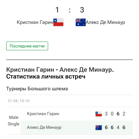
1
:
3
Кристиан Гарин
Алекс Де Минаур
Последние матчи
Кристиан Гарин
-
Алекс Де Минаур
.
Статистика личных встреч
Турниры Большого шлема
31.08, 18:10
3
0
6
2
Кристиан Гарин
Male
Single
6
6
4
6
Алекс Де Минаур