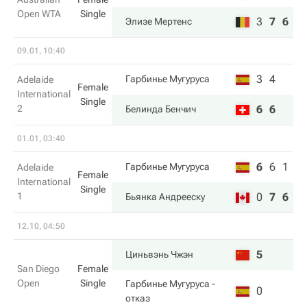
Open WTA
Single
3
7
6
Элизе Мертенс
09.01, 10:40
3
4
Гарбинье Мугуруса
Adelaide
Female
International
Single
2
6
6
Белинда Бенчич
01.01, 03:40
6
6
1
Гарбинье Мугуруса
Adelaide
Female
International
Single
1
0
7
6
Бьянка Андрееску
12.10, 04:50
5
Циньвэнь Чжэн
San Diego
Female
Open
Single
Гарбинье Мугуруса
-
0
отказ