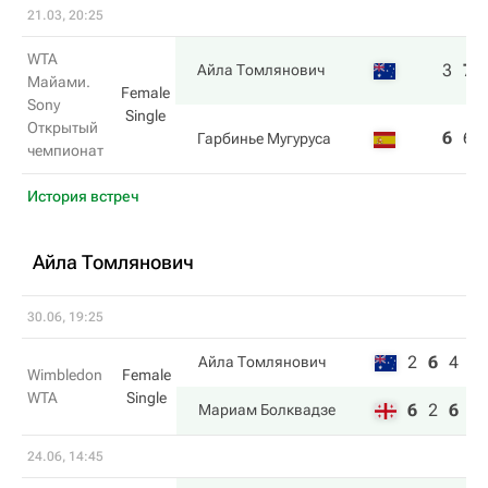
21.03, 20:25
WTA
3
7
Айла Томлянович
Майами.
Female
Sony
Single
Открытый
6
6
Гарбинье Мугуруса
чемпионат
История встреч
Айла Томлянович
30.06, 19:25
2
6
4
Айла Томлянович
Wimbledon
Female
WTA
Single
6
2
6
Мариам Болквадзе
24.06, 14:45