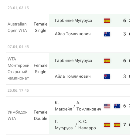
23.01, 03:15
6
3
Гарбинье Мугуруса
Australian
Female
Open WTA
Single
3
6
Айла Томлянович
07.04, 04:45
WTA
6
6
Гарбинье Мугуруса
Монтеррей.
Female
Открытый
Single
3
0
Айла Томлянович
чемпионат
25.06, 17:45
К.
А.
6
3
Макхейл
Томлянович
Уимблдон
Female
WTA
Double
Г.
К. С.
7
6
Мугуруса
Наварро