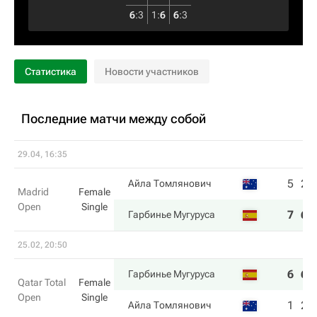
6
:
3
1
:
6
6
:
3
Статистика
Новости участников
Последние матчи между собой
29.04, 16:35
5
2
Айла Томлянович
Madrid
Female
Open
Single
7
6
Гарбинье Мугуруса
25.02, 20:50
6
6
Гарбинье Мугуруса
Qatar Total
Female
Open
Single
1
2
Айла Томлянович