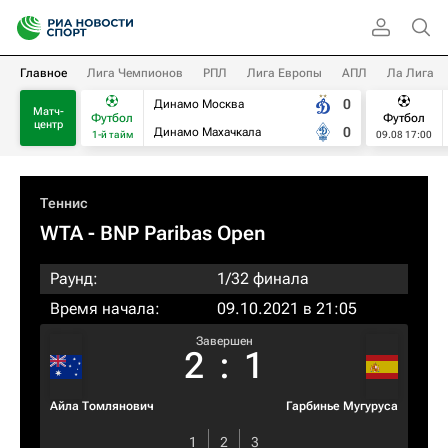
Главное
Лига Чемпионов
РПЛ
Лига Европы
АПЛ
Ла Лига
0
Динамо Москва
Матч-
Футбол
Футбол
центр
0
Динамо Махачкала
1-й тайм
09.08 17:00
Теннис
WTA
- BNP Paribas Open
Раунд:
1/32 финала
Время начала:
09.10.2021 в 21:05
Завершен
2
:
1
Айла Томлянович
Гарбинье Мугуруса
1
2
3