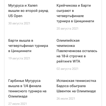
Мугуруса и Халеп
Крейчикова и Барти
вышли во второй раунд
сыграют в
US Open
четвертьфинале
турнира в Цинциннати
30 августа 2021
20 августа 2021
Барти вышла в
Олимпийская
четвертьфинал турнира
чемпионка
в Цинциннати
Павлюченкова осталась
на 18-й строчке в
19 августа 2021
рейтинге WTA
02 августа 2021
Гарбинье Мугуруса
Испанская теннисистка
вышла в 1/4 финала
Бадоса обыграла
теннисного турнира на
Швентек на Олимпиаде
Олимпиаде
26 июля 2021
27 июля 2021