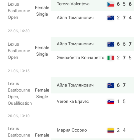
6
5
6
Tereza Valentova
Lexus
Female
Eastbourne
Single
Open
2
7
4
Айла Томлянович
22.06, 16:30
6
6
7
Айла Томлянович
Lexus
Female
Eastbourne
Single
Open
2
7
5
Элизабетта Коччаретто
21.06, 13:15
Lexus
6
7
Айла Томлянович
Eastbourne
Female
Open,
Single
1
5
Veronika Erjavec
Qualification
20.06, 13:10
Lexus
2
4
Мария Осорио
Eastbourne
Female