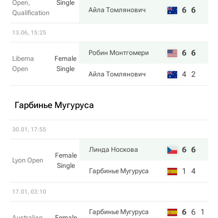
Open,
Single
6
6
Айла Томлянович
Qualification
13.06, 15:25
6
6
Робин Монтгомери
Libema
Female
Open
Single
4
2
Айла Томлянович
Гарбинье Мугуруса
30.01, 17:55
6
6
Линда Носкова
Female
Lyon Open
Single
1
4
Гарбинье Мугуруса
17.01, 03:10
6
6
1
Гарбинье Мугуруса
Australian
Female