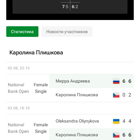
7
:
5
6
:
2
Статистика
Новости участников
Каролина Плишкова
05.08, 22:15
6
6
Мирра Андреева
National
Female
Bank Open
Single
0
2
Каролина Плишкова
03.08, 18:10
4
4
Oleksandra Oliynykova
National
Female
Bank Open
Single
6
6
Каролина Плишкова