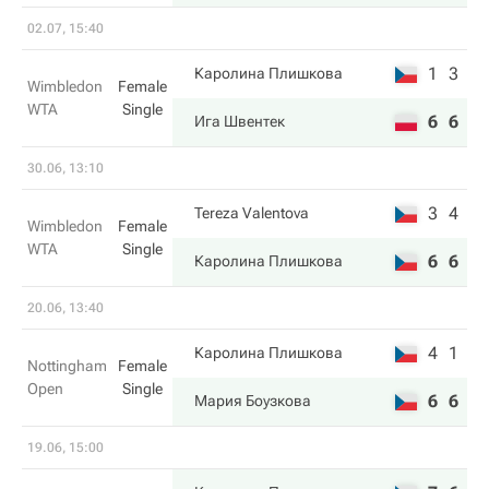
02.07, 15:40
1
3
Каролина Плишкова
Wimbledon
Female
WTA
Single
6
6
Ига Швентек
30.06, 13:10
3
4
Tereza Valentova
Wimbledon
Female
WTA
Single
6
6
Каролина Плишкова
20.06, 13:40
4
1
Каролина Плишкова
Nottingham
Female
Open
Single
6
6
Мария Боузкова
19.06, 15:00