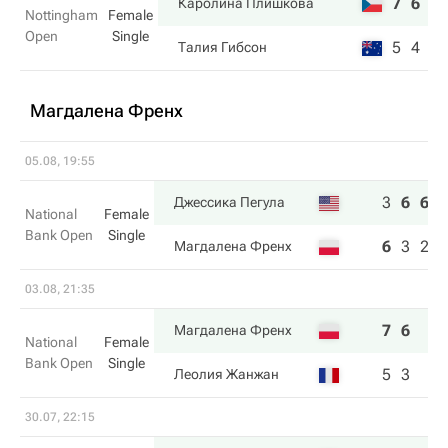
7
6
Каролина Плишкова
Nottingham
Female
Open
Single
5
4
Талия Гибсон
Магдалена Френх
05.08, 19:55
3
6
6
Джессика Пегула
National
Female
Bank Open
Single
6
3
2
Магдалена Френх
03.08, 21:35
7
6
Магдалена Френх
National
Female
Bank Open
Single
5
3
Леолия Жанжан
30.07, 22:15