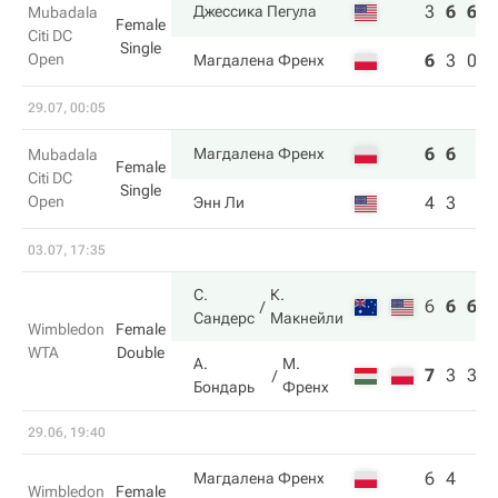
3
6
6
Джессика Пегула
Mubadala
Female
Citi DC
Single
Open
6
3
0
Магдалена Френх
29.07, 00:05
6
6
Магдалена Френх
Mubadala
Female
Citi DC
Single
Open
4
3
Энн Ли
03.07, 17:35
С.
К.
6
6
6
Сандерс
Макнейли
Wimbledon
Female
WTA
Double
А.
М.
7
3
3
Бондарь
Френх
29.06, 19:40
6
4
Магдалена Френх
Wimbledon
Female