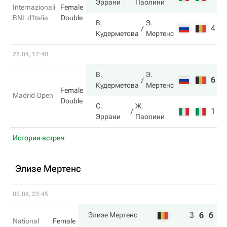
Эррани
Паолини
Internazionali
Female
BNL d'Italia
Double
В.
Э.
4
5
Кудерметова
Мертенс
27.04, 17:40
В.
Э.
6
6
Кудерметова
Мертенс
Female
Madrid Open
Double
С.
Ж.
1
3
Эррани
Паолини
История встреч
Элизе Мертенс
05.08, 23:45
3
6
6
Элизе Мертенс
National
Female