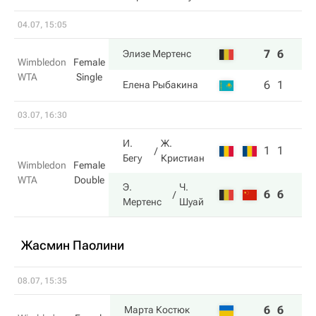
04.07, 15:05
7
6
Элизе Мертенс
Wimbledon
Female
WTA
Single
6
1
Елена Рыбакина
03.07, 16:30
И.
Ж.
1
1
Бегу
Кристиан
Wimbledon
Female
WTA
Double
Э.
Ч.
6
6
Мертенс
Шуай
Жасмин Паолини
08.07, 15:35
6
6
Марта Костюк