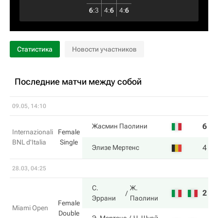
6
:
3
4
:
6
4
:
6
Статистика
Новости участников
Последние матчи между собой
09.05, 14:10
6
6
Жасмин Паолини
Internazionali
Female
BNL d'Italia
Single
4
7
Элизе Мертенс
28.03, 04:25
С.
Ж.
2
Эррани
Паолини
Female
Miami Open
Double