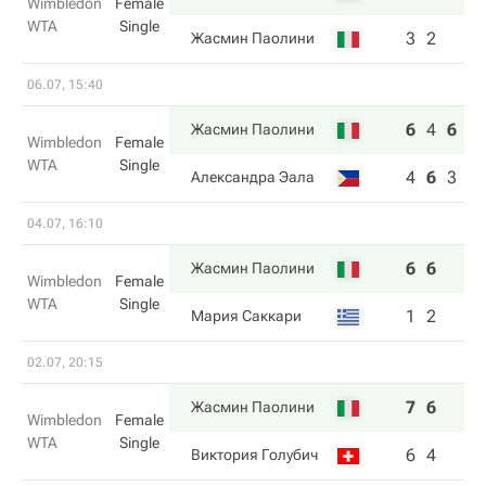
Wimbledon
Female
WTA
Single
3
2
Жасмин Паолини
06.07, 15:40
6
4
6
Жасмин Паолини
Wimbledon
Female
WTA
Single
4
6
3
Александра Эала
04.07, 16:10
6
6
Жасмин Паолини
Wimbledon
Female
WTA
Single
1
2
Мария Саккари
02.07, 20:15
7
6
Жасмин Паолини
Wimbledon
Female
WTA
Single
6
4
Виктория Голубич