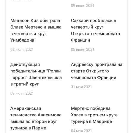
09 июля 2021
Мэдисон Киз обыграла
Саккари пробилась в
Элизе Мертенс и вышла
четвертый круг
в четвертый круг
Открытого чемпионата
Уимблдона
Франции
02 июля 2021
05 июня 2021
Действующая
Андрееску проиграла на
победительница "Ролан
старте Открытого
Гаррос" Швентек вышла
чемпионата Франции
в третий круг
31 мая 2021
03 июня 2021
Американская
Мертенс победила
теннисистка Анисимова
Халеп в третьем круге
вышла во второй круг
турнира в Мадриде
турнира в Парме
04 мая 2021