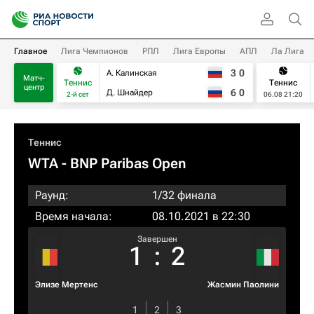
Главное
Лига Чемпионов
РПЛ
Лига Европы
АПЛ
Ла Лига
3
0
А. Калинская
Матч-
Теннис
Теннис
центр
6
0
Д. Шнайдер
2-й сет
06.08 21:20
Теннис
WTA
- BNP Paribas Open
Раунд:
1/32 финала
Время начала:
08.10.2021 в 22:30
Завершен
1
:
2
Элизе Мертенс
Жасмин Паолини
1
2
3