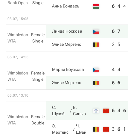
Bank Open
Single
6
4
4
Анна Бондарь
08.07, 15:05
6
7
Линда Носкова
Wimbledon
Female
WTA
Single
3
5
Элизе Мертенс
06.07, 14:55
4
4
Мария Боузкова
Wimbledon
Female
WTA
Single
6
6
Элизе Мертенс
05.07, 13:10
С.
В.
6
4
6
Шувэй
Синью
Wimbledon
Female
WTA
Double
Э.
Ч.
3
6
1
Мертенс
Шуай