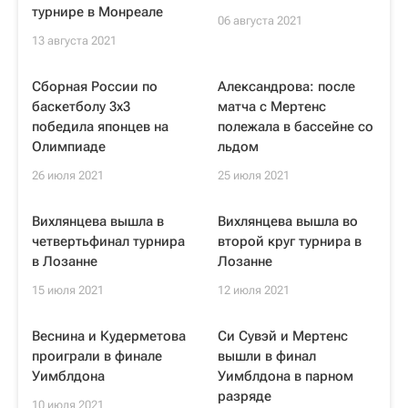
турнире в Монреале
06 августа 2021
13 августа 2021
Сборная России по
Александрова: после
баскетболу 3х3
матча с Мертенс
победила японцев на
полежала в бассейне со
Олимпиаде
льдом
26 июля 2021
25 июля 2021
Вихлянцева вышла в
Вихлянцева вышла во
четвертьфинал турнира
второй круг турнира в
в Лозанне
Лозанне
15 июля 2021
12 июля 2021
Веснина и Кудерметова
Си Сувэй и Мертенс
проиграли в финале
вышли в финал
Уимблдона
Уимблдона в парном
разряде
10 июля 2021