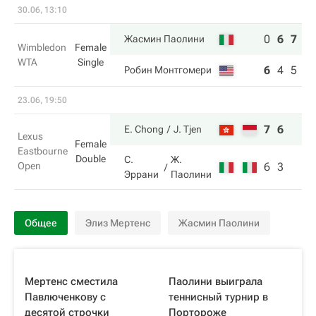
30.06, 13:10
0
6
7
Жасмин Паолини
Wimbledon
Female
WTA
Single
6
4
5
Робин Монтгомери
23.06, 19:50
7
6
E. Chong
J. Tjen
Lexus
Female
Eastbourne
Double
С.
Ж.
Open
6
3
Эррани
Паолини
Общее
Элиз Мертенс
Жасмин Паолини
Мертенс сместила
Паолини выиграла
Павлюченкову с
теннисный турнир в
десятой строчки
Портороже