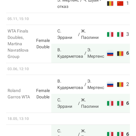
Э. Мертенс
Ч. Шуай
-
1
отказ
05.11, 15:10
WTA Finals
С.
Ж.
3
3
Doubles,
Эррани
Паолини
Female
Martina
Double
В.
Э.
Navratilova
6
6
Кудерметова
Мертенс
Group
03.06, 12:10
В.
Э.
2
3
Кудерметова
Мертенс
Roland
Female
Garros WTA
Double
С.
Ж.
6
6
Эррани
Паолини
18.05, 13:10
С.
Ж.
6
7