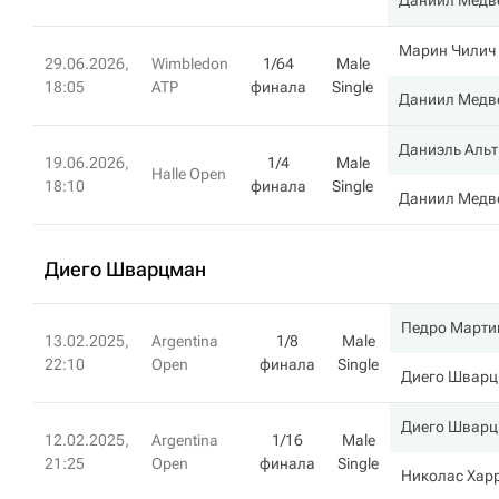
Даниил Медв
Марин Чилич
29.06.2026,
Wimbledon
1/64
Male
18:05
ATP
финала
Single
Даниил Медв
Даниэль Аль
19.06.2026,
1/4
Male
Halle Open
18:10
финала
Single
Даниил Медв
Диего Шварцман
Педро Марти
13.02.2025,
Argentina
1/8
Male
22:10
Open
финала
Single
Диего Швар
Диего Швар
12.02.2025,
Argentina
1/16
Male
21:25
Open
финала
Single
Николас Хар