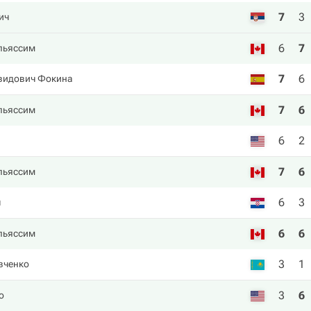
7
3
ич
6
7
льяссим
7
6
видович Фокина
7
6
льяссим
6
2
7
6
льяссим
6
3
ч
6
6
льяссим
3
1
вченко
3
6
о