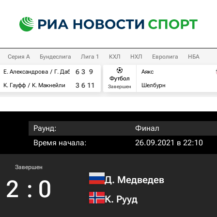
Серия А
Бундеслига
Лига 1
КХЛ
НХЛ
Евролига
НБА
6
3
9
Е. Александрова
Г. Дабровски
Аякс
Футбол
3
6
11
К. Гауфф
К. Макнейли
Шелбурн
Завершен
Раунд:
Финал
Время начала:
26.09.2021 в 22:10
Завершен
Д. Медведев
2
:
0
К. Рууд