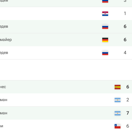
3
едев
1
6
едев
6
тмайер
4
едев
6
нес
2
цман
7
цман
6
ри