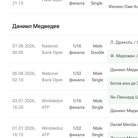
21:15
финала
Single
Феликс Оже-А
Даниил Медведев
Л. Драксль
07.08.2026,
National
1/16
Male
00:05
Bank Open
финала
Double
Ф. Марожан
Даниил Медв
06.08.2026,
National
1/32
Male
02:10
Bank Open
финала
Single
Ботик ван де
Ян-Леннард 
03.07.2026,
Wimbledon
1/16
Male
16:20
ATP
финала
Single
Даниил Медв
Daniel Merida 
01.07.2026,
Wimbledon
1/32
Male
16:15
ATP
финала
Single