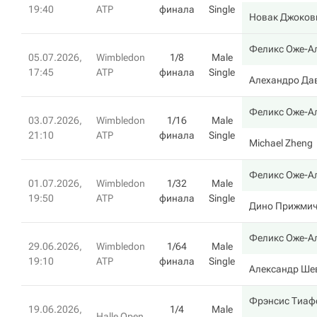
19:40
ATP
финала
Single
Новак Джоков
Феликс Оже-А
05.07.2026,
Wimbledon
1/8
Male
17:45
ATP
финала
Single
Алехандро Да
Феликс Оже-А
03.07.2026,
Wimbledon
1/16
Male
21:10
ATP
финала
Single
Michael Zheng
Феликс Оже-А
01.07.2026,
Wimbledon
1/32
Male
19:50
ATP
финала
Single
Дино Прижми
Феликс Оже-А
29.06.2026,
Wimbledon
1/64
Male
19:10
ATP
финала
Single
Александр Ше
Фрэнсис Тиаф
19.06.2026,
1/4
Male
Halle Open