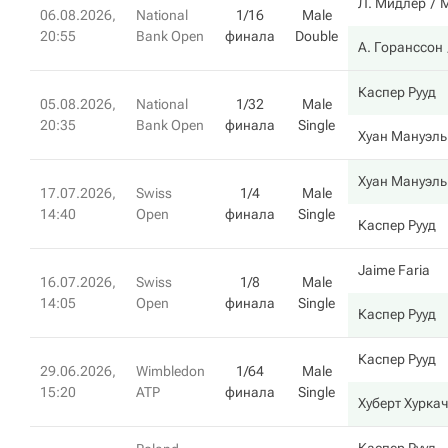
Л. Мидлер
М
06.08.2026,
National
1/16
Male
20:55
Bank Open
финала
Double
А. Горанссон
Каспер Рууд
05.08.2026,
National
1/32
Male
20:35
Bank Open
финала
Single
Хуан Мануэль
Хуан Мануэль
17.07.2026,
Swiss
1/4
Male
14:40
Open
финала
Single
Каспер Рууд
Jaime Faria
16.07.2026,
Swiss
1/8
Male
14:05
Open
финала
Single
Каспер Рууд
Каспер Рууд
29.06.2026,
Wimbledon
1/64
Male
15:20
ATP
финала
Single
Хуберт Хуркач