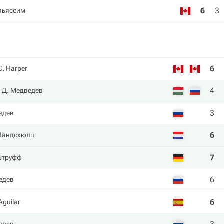
6
3
льяссим
6
C. Harper
4
Д. Медведев
3
едев
6
 Зандсхюлп
7
Штруфф
6
едев
6
Aguilar