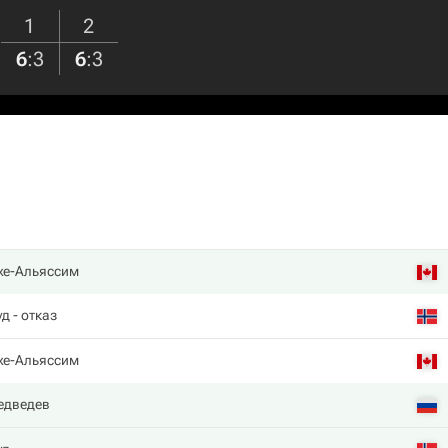
1
2
6
:
3
6
:
3
же-Альяссим
уд
- отказ
же-Альяссим
едведев