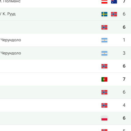
7
. Полманс
6
К. Рууд
6
1
 Черундоло
3
 Черундоло
6
7
6
4
6