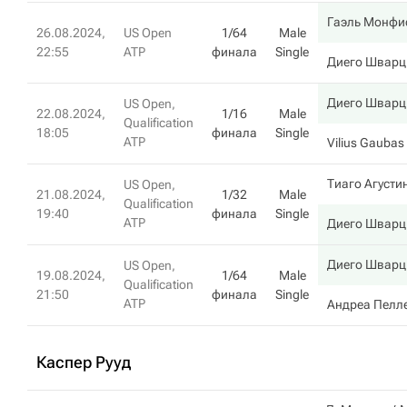
Гаэль Монфи
26.08.2024,
US Open
1/64
Male
22:55
ATP
финала
Single
Диего Швар
Диего Швар
US Open,
22.08.2024,
1/16
Male
Qualification
18:05
финала
Single
ATP
Vilius Gaubas
Тиаго Агусти
US Open,
21.08.2024,
1/32
Male
Qualification
19:40
финала
Single
ATP
Диего Швар
Диего Швар
US Open,
19.08.2024,
1/64
Male
Qualification
21:50
финала
Single
ATP
Андреа Пелл
Каспер Рууд