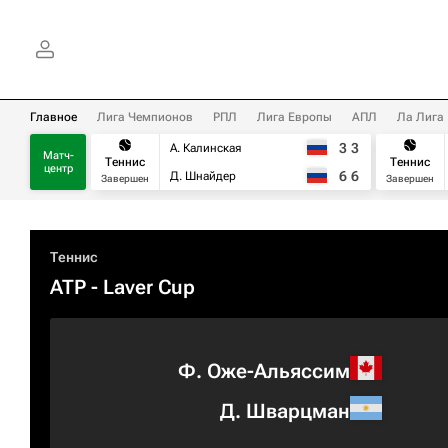
Главное
Лига Чемпионов
РПЛ
Лига Европы
АПЛ
Ла Лига
3
3
А. Калинская
Матч-
Теннис
Теннис
центр
6
6
Д. Шнайдер
Завершен
Завершен
Теннис
ATP
- Laver Cup
Ф. Оже-Альяссим
Д. Шварцман