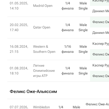
Каспер Ру
01.05.2025,
1/4
Male
Madrid Open
14:10
финала
Single
Даниил М
Феликс О
20.02.2025,
1/4
Male
Qatar Open
17:40
финала
Single
Даниил М
Каспер Ру
16.08.2024,
Western &
1/16
Male
21:15
Southern Open
финала
Single
Феликс О
Каспер Ру
Летние
01.08.2024,
1/4
Male
Олимпийские
18:10
финала
Single
игры ATP
Феликс О
Феликс Оже-Альяссим
Феликс Оже-А
07.07.2026,
Wimbledon
1/4
Male