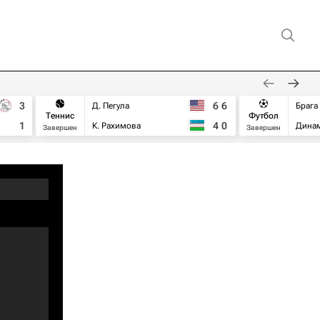
3
6
6
Д. Пегула
Брага
Теннис
Футбол
1
4
0
К. Рахимова
Дина
Завершен
Завершен