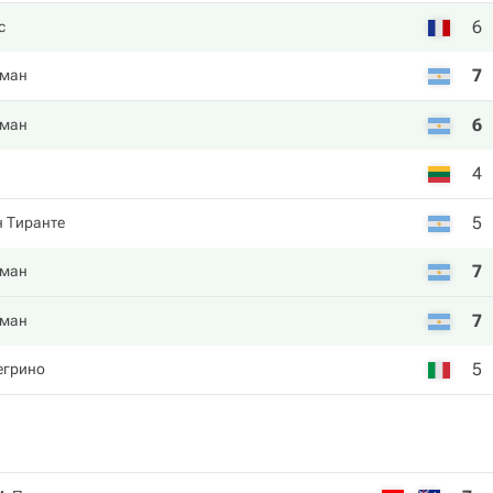
6
с
7
цман
6
цман
4
5
н Тиранте
7
цман
7
цман
5
егрино