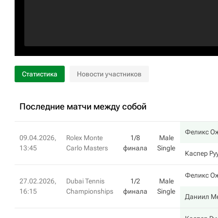
Статистика
Новости участников
Последние матчи между собой
Феликс О
09.04.2026,
Rolex Monte
1/8
Male
13:45
Carlo Masters
финала
Single
Каспер Ру
Феликс О
27.02.2026,
Dubai Tennis
1/2
Male
16:15
Championships
финала
Single
Даниил М