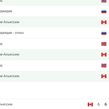
уд
едведев
же-Альяссим
едведев
- отказ
уд
же-Альяссим
уд
же-Альяссим
6
6
льяссим