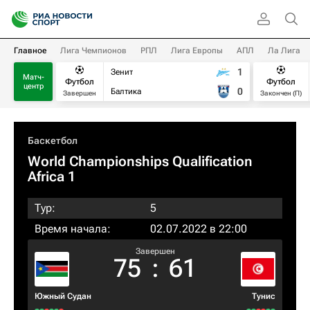
Главное
Лига Чемпионов
РПЛ
Лига Европы
АПЛ
Ла Лига
1
Зенит
Матч-
Футбол
Футбол
центр
0
Балтика
Завершен
Закончен (П)
Баскетбол
World Championships Qualification
Africa 1
Тур:
5
Время начала:
02.07.2022 в 22:00
Завершен
75
:
61
Южный Судан
Тунис