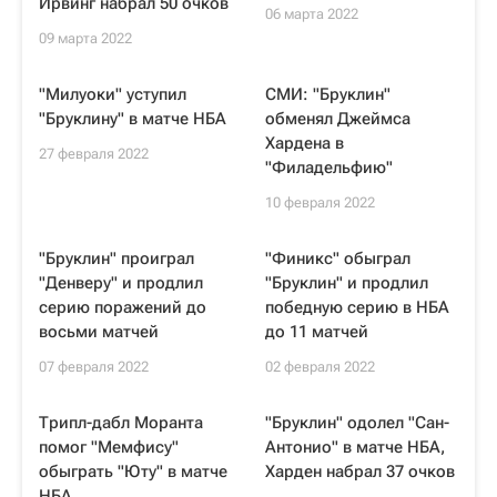
Ирвинг набрал 50 очков
06 марта 2022
09 марта 2022
"Милуоки" уступил
СМИ: "Бруклин"
"Бруклину" в матче НБА
обменял Джеймса
Хардена в
27 февраля 2022
"Филадельфию"
10 февраля 2022
"Бруклин" проиграл
"Финикс" обыграл
"Денверу" и продлил
"Бруклин" и продлил
серию поражений до
победную серию в НБА
восьми матчей
до 11 матчей
07 февраля 2022
02 февраля 2022
Трипл-дабл Моранта
"Бруклин" одолел "Сан-
помог "Мемфису"
Антонио" в матче НБА,
обыграть "Юту" в матче
Харден набрал 37 очков
НБА