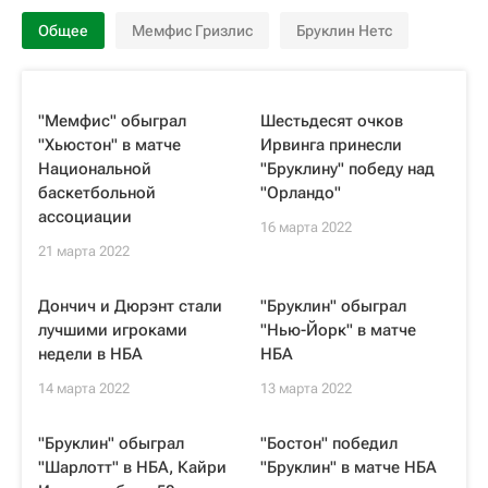
Общее
Мемфис Гризлис
Бруклин Нетс
"Мемфис" обыграл
Шестьдесят очков
"Хьюстон" в матче
Ирвинга принесли
Национальной
"Бруклину" победу над
баскетбольной
"Орландо"
ассоциации
16 марта 2022
21 марта 2022
Дончич и Дюрэнт стали
"Бруклин" обыграл
лучшими игроками
"Нью-Йорк" в матче
недели в НБА
НБА
14 марта 2022
13 марта 2022
"Бруклин" обыграл
"Бостон" победил
"Шарлотт" в НБА, Кайри
"Бруклин" в матче НБА