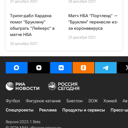
31 декабря 2021
28 декабря 2021
Трипл-дабл Хардена
Матч НБА "Портленд" —
помог "Бруклину"
"Бруклин" перенесли из-
обыграть "Лейкерс" в
за коронавируса
матче НБА
23 декабря 2021
26 декабря 2021
Футбол
Фигурное катание
Биатлон
ЗОЖ
Хоккей
Ав
Спецпроекты
Реклама
Продукты и сервисы
Пресс-ц
Версия 2023.1 Beta
© 2026 МИА «Россия сегодня»