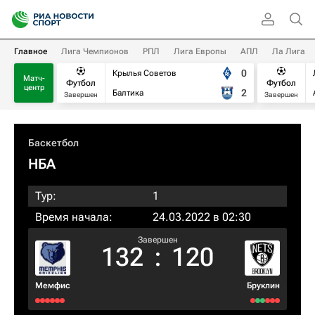
Главное
Лига Чемпионов
РПЛ
Лига Европы
АПЛ
Ла Лига
0
Крылья Советов
Матч-
Футбол
Футбол
центр
2
Балтика
Завершен
Завершен
Баскетбол
НБА
Тур:
1
Время начала:
24.03.2022 в 02:30
Завершен
132
:
120
Мемфис
Бруклин