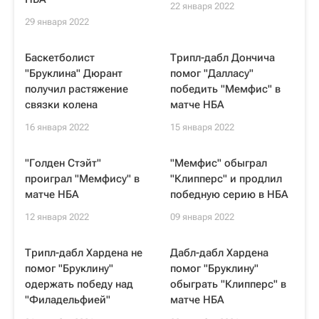
22 января 2022
29 января 2022
Баскетболист
Трипл-дабл Дончича
"Бруклина" Дюрант
помог "Далласу"
получил растяжение
победить "Мемфис" в
связки колена
матче НБА
16 января 2022
15 января 2022
"Голден Стэйт"
"Мемфис" обыграл
проиграл "Мемфису" в
"Клипперс" и продлил
матче НБА
победную серию в НБА
12 января 2022
09 января 2022
Трипл-дабл Хардена не
Дабл-дабл Хардена
помог "Бруклину"
помог "Бруклину"
одержать победу над
обыграть "Клипперс" в
"Филадельфией"
матче НБА