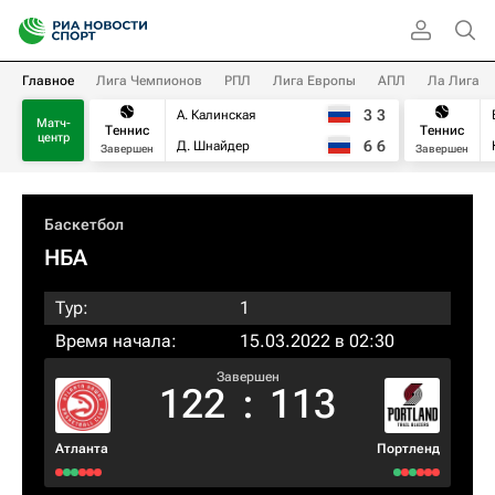
Главное
Лига Чемпионов
РПЛ
Лига Европы
АПЛ
Ла Лига
3
3
А. Калинская
Матч-
Теннис
Теннис
центр
6
6
Д. Шнайдер
Завершен
Завершен
Баскетбол
НБА
Тур:
1
Время начала:
15.03.2022 в 02:30
Завершен
122
:
113
Атланта
Портленд