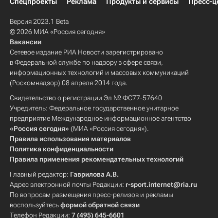
Спецпроекты
Реклама
Продукты и сервисы
Пресс-ц
Версия 2023.1 Beta
© 2026 МИА «Россия сегодня»
Вакансии
Сетевое издание РИА Новости зарегистрировано
в Федеральной службе по надзору в сфере связи,
информационных технологий и массовых коммуникаций
(Роскомнадзор) 08 апреля 2014 года.
Свидетельство о регистрации Эл № ФС77-57640
Учредитель: Федеральное государственное унитарное
предприятие Международное информационное агентство
«Россия сегодня»
(МИА «Россия сегодня»).
Правила использования материалов
Политика конфиденциальности
Правила применения рекомендательных технологий
Главный редактор:
Гаврилова А.В.
Адрес электронной почты Редакции:
r-sport.internet@ria.ru
По вопросам размещения пресс-релизов и рекламы
воспользуйтесь
формой обратной связи
Телефон Редакции:
7 (495) 645-6601