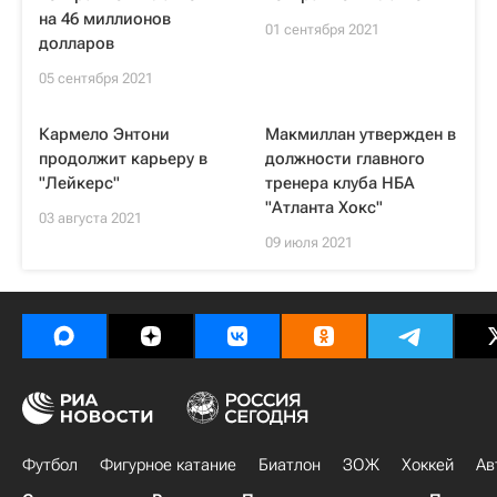
на 46 миллионов
01 сентября 2021
долларов
05 сентября 2021
Кармело Энтони
Макмиллан утвержден в
продолжит карьеру в
должности главного
"Лейкерс"
тренера клуба НБА
"Атланта Хокс"
03 августа 2021
09 июля 2021
Футбол
Фигурное катание
Биатлон
ЗОЖ
Хоккей
Ав