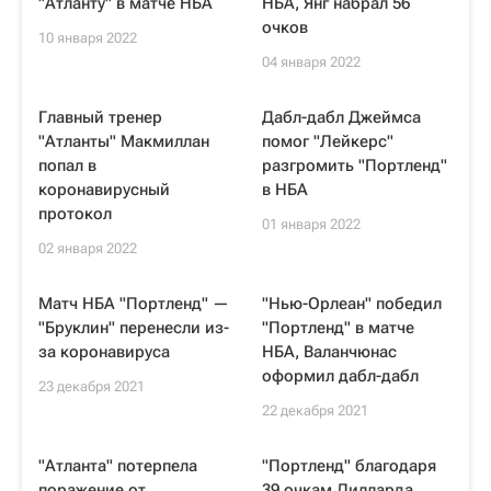
"Атланту" в матче НБА
НБА, Янг набрал 56
очков
10 января 2022
04 января 2022
Главный тренер
Дабл-дабл Джеймса
"Атланты" Макмиллан
помог "Лейкерс"
попал в
разгромить "Портленд"
коронавирусный
в НБА
протокол
01 января 2022
02 января 2022
Матч НБА "Портленд" —
"Нью-Орлеан" победил
"Бруклин" перенесли из-
"Портленд" в матче
за коронавируса
НБА, Валанчюнас
оформил дабл-дабл
23 декабря 2021
22 декабря 2021
"Атланта" потерпела
"Портленд" благодаря
поражение от
39 очкам Лилларда