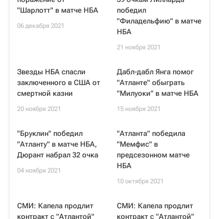
"Шарлотт" в матче НБА
победил
"Филадельфию" в матче
06 декабря 2021
НБА
21 ноября 2021
Звезды НБА спасли
Дабл-дабл Янга помог
заключенного в США от
"Атланте" обыграть
смертной казни
"Милуоки" в матче НБА
20 ноября 2021
15 ноября 2021
"Бруклин" победил
"Атланта" победила
"Атланту" в матче НБА,
"Мемфис" в
Дюрант набрал 32 очка
предсезонном матче
НБА
04 ноября 2021
10 октября 2021
СМИ: Капела продлит
СМИ: Капела продлит
контракт с "Атлантой"
контракт с "Атлантой"