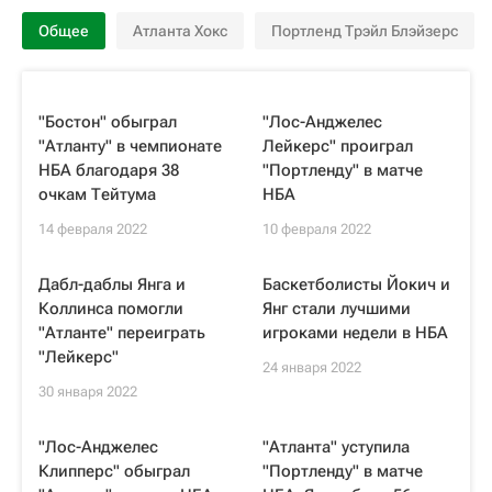
Общее
Атланта Хокс
Портленд Трэйл Блэйзерс
"Бостон" обыграл
"Лос-Анджелес
"Атланту" в чемпионате
Лейкерс" проиграл
НБА благодаря 38
"Портленду" в матче
очкам Тейтума
НБА
14 февраля 2022
10 февраля 2022
Дабл-даблы Янга и
Баскетболисты Йокич и
Коллинса помогли
Янг стали лучшими
"Атланте" переиграть
игроками недели в НБА
"Лейкерс"
24 января 2022
30 января 2022
"Лос-Анджелес
"Атланта" уступила
Клипперс" обыграл
"Портленду" в матче