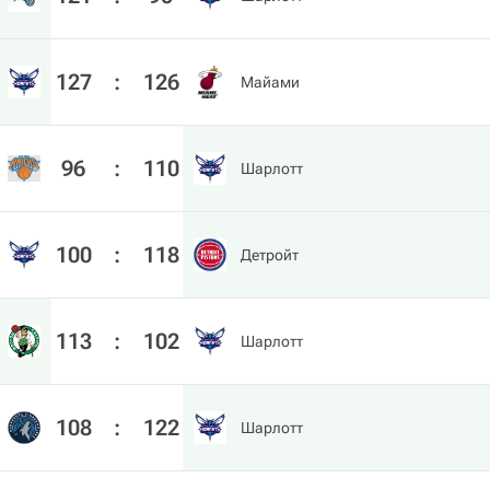
127
:
126
Майами
96
:
110
Шарлотт
100
:
118
Детройт
113
:
102
Шарлотт
108
:
122
Шарлотт