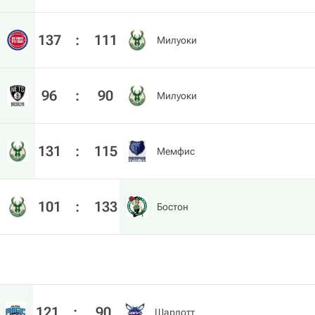
137
:
111
Милуоки
96
:
90
Милуоки
131
:
115
Мемфис
101
:
133
Бостон
121
:
90
Шарлотт