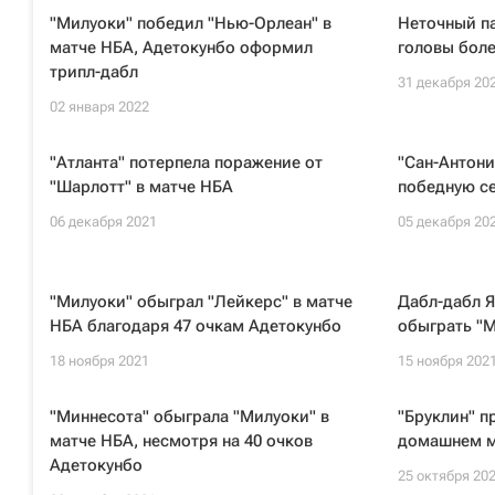
"Милуоки" победил "Нью-Орлеан" в
Неточный па
матче НБА, Адетокунбо оформил
головы бол
трипл-дабл
31 декабря 20
02 января 2022
"Атланта" потерпела поражение от
"Сан-Антон
"Шарлотт" в матче НБА
победную се
06 декабря 2021
05 декабря 20
"Милуоки" обыграл "Лейкерс" в матче
Дабл-дабл Я
НБА благодаря 47 очкам Адетокунбо
обыграть "М
18 ноября 2021
15 ноября 202
"Миннесота" обыграла "Милуоки" в
"Бруклин" п
матче НБА, несмотря на 40 очков
домашнем м
Адетокунбо
25 октября 20