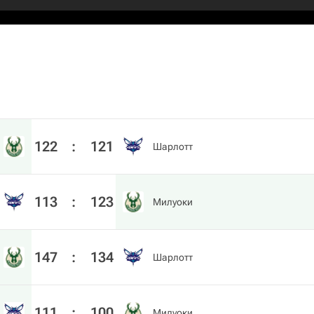
122
:
121
Шарлотт
113
:
123
Милуоки
147
:
134
Шарлотт
111
:
100
Милуоки