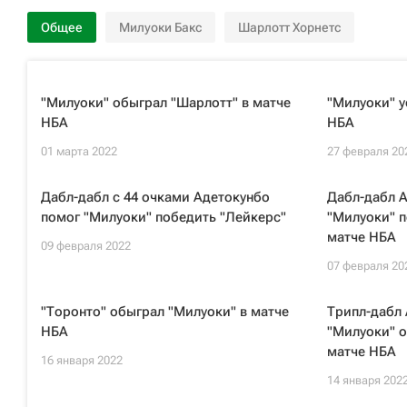
Общее
Милуоки Бакс
Шарлотт Хорнетс
"Милуоки" обыграл "Шарлотт" в матче
"Милуоки" у
НБА
НБА
01 марта 2022
27 февраля 20
Дабл-дабл с 44 очками Адетокунбо
Дабл-дабл 
помог "Милуоки" победить "Лейкерс"
"Милуоки" п
матче НБА
09 февраля 2022
07 февраля 20
"Торонто" обыграл "Милуоки" в матче
Трипл-дабл
НБА
"Милуоки" о
матче НБА
16 января 2022
14 января 202