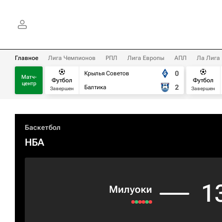
Главное
Лига Чемпионов
РПЛ
Лига Европы
АПЛ
Ла Лига
0
Крылья Советов
Матч-
Футбол
Футбол
центр
2
Балтика
Завершен
Завершен
Баскетбол
НБА
1
Милуоки