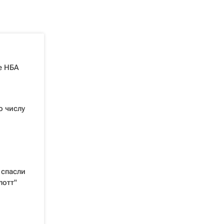
е НБА
о числу
 спасли
лотт"