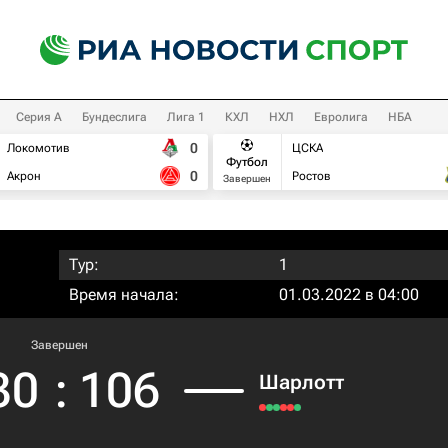
Серия А
Бундеслига
Лига 1
КХЛ
НХЛ
Евролига
НБА
0
Локомотив
ЦСКА
Футбол
0
Акрон
Ростов
Завершен
Тур:
1
Время начала:
01.03.2022 в 04:00
Завершен
30
:
106
Шарлотт