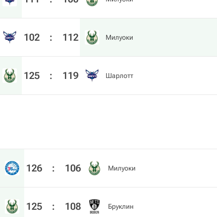
102
:
112
Милуоки
125
:
119
Шарлотт
126
:
106
Милуоки
125
:
108
Бруклин