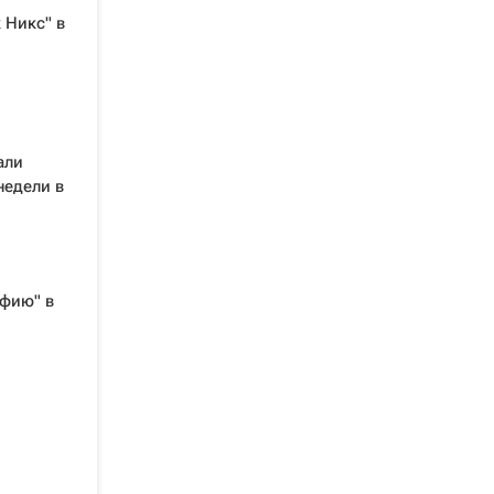
 Никс" в
али
недели в
фию" в