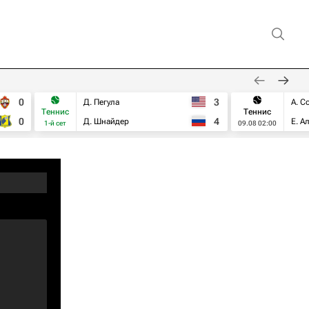
0
3
Д. Пегула
А. С
Теннис
Теннис
0
4
Д. Шнайдер
Е. А
1-й сет
09.08 02:00