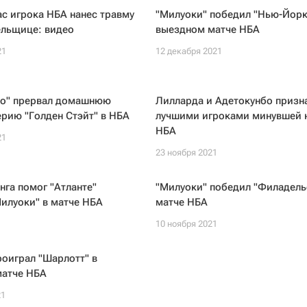
с игрока НБА нанес травму
"Милуоки" победил "Нью-Йорк
ельщице: видео
выездном матче НБА
21
12 декабря 2021
ио" прервал домашнюю
Лилларда и Адетокунбо призн
рию "Голден Стэйт" в НБА
лучшими игроками минувшей 
НБА
21
23 ноября 2021
нга помог "Атланте"
"Милуоки" победил "Филадель
илуоки" в матче НБА
матче НБА
1
10 ноября 2021
роиграл "Шарлотт" в
атче НБА
21