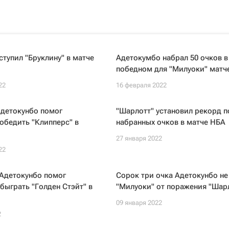
ступил "Бруклину" в матче
Адетокумбо набрал 50 очков в
победном для "Милуоки" матч
22
16 февраля 2022
Адетокунбо помог
"Шарлотт" установил рекорд п
обедить "Клипперс" в
набранных очков в матче НБА
27 января 2022
22
 Адетокунбо помог
Сорок три очка Адетокунбо не
быграть "Голден Стэйт" в
"Милуоки" от поражения "Шар
09 января 2022
2