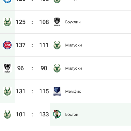
125
:
108
Бруклин
137
:
111
Милуоки
96
:
90
Милуоки
131
:
115
Мемфис
101
:
133
Бостон