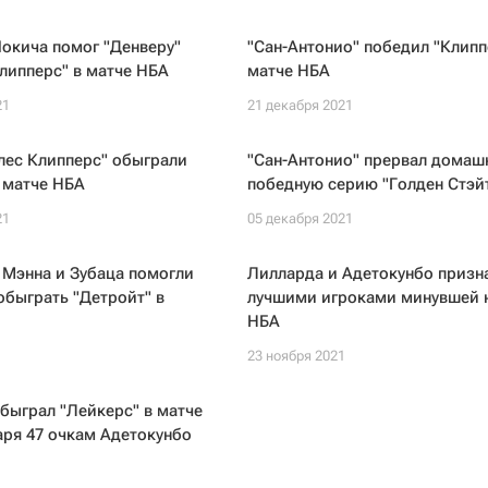
окича помог "Денверу"
"Сан-Антонио" победил "Клипп
липперс" в матче НБА
матче НБА
21
21 декабря 2021
лес Клипперс" обыграли
"Сан-Антонио" прервал дома
 матче НБА
победную серию "Голден Стэй
21
05 декабря 2021
 Мэнна и Зубаца помогли
Лилларда и Адетокунбо призн
обыграть "Детройт" в
лучшими игроками минувшей 
НБА
1
23 ноября 2021
быграл "Лейкерс" в матче
ря 47 очкам Адетокунбо
1