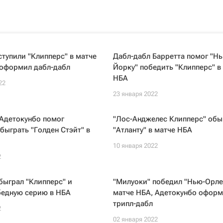
ступили "Клипперс" в матче
Дабл-дабл Барретта помог "Нь
 оформил дабл-дабл
Йорку" победить "Клипперс" в
НБА
22
23 января 2022
 Адетокунбо помог
"Лос-Анджелес Клипперс" обы
быграть "Голден Стэйт" в
"Атланту" в матче НБА
10 января 2022
2
быграл "Клипперс" и
"Милуоки" победил "Нью-Орле
бедную серию в НБА
матче НБА, Адетокунбо офор
трипл-дабл
2
02 января 2022