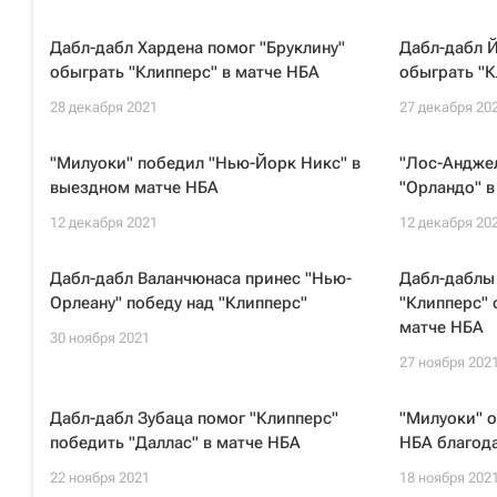
Дабл-дабл Хардена помог "Бруклину"
Дабл-дабл Й
обыграть "Клипперс" в матче НБА
обыграть "К
28 декабря 2021
27 декабря 20
"Милуоки" победил "Нью-Йорк Никс" в
"Лос-Андже
выездном матче НБА
"Орландо" в
12 декабря 2021
12 декабря 20
Дабл-дабл Валанчюнаса принес "Нью-
Дабл-даблы
Орлеану" победу над "Клипперс"
"Клипперс" 
матче НБА
30 ноября 2021
27 ноября 202
Дабл-дабл Зубаца помог "Клипперс"
"Милуоки" о
победить "Даллас" в матче НБА
НБА благода
22 ноября 2021
18 ноября 202