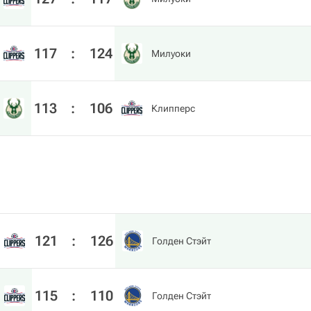
117
:
124
Милуоки
113
:
106
Клипперс
121
:
126
Голден Стэйт
115
:
110
Голден Стэйт