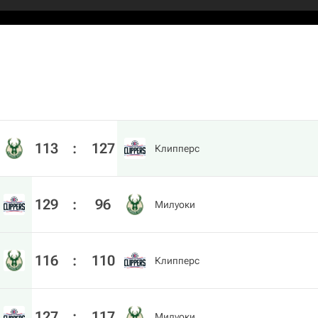
113
:
127
Клипперс
129
:
96
Милуоки
116
:
110
Клипперс
127
:
117
Милуоки