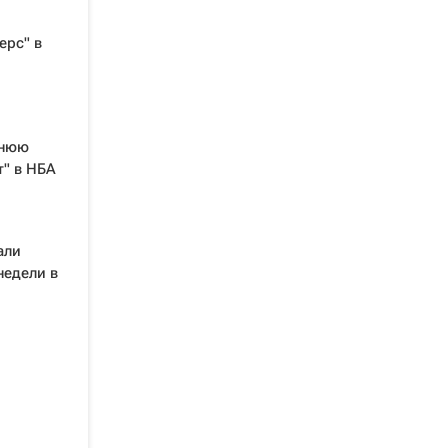
ерс" в
шнюю
т" в НБА
али
недели в