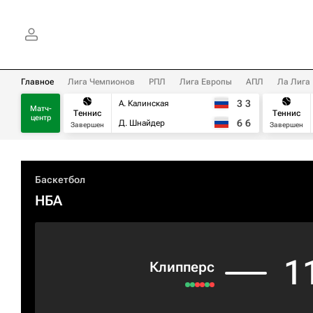
Главное
Лига Чемпионов
РПЛ
Лига Европы
АПЛ
Ла Лига
3
3
А. Калинская
Матч-
Теннис
Теннис
центр
6
6
Д. Шнайдер
Завершен
Завершен
Баскетбол
НБА
1
Клипперс