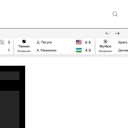
3
6
6
Д. Пегула
Брага
Теннис
Футбол
1
4
0
К. Рахимова
Дина
Завершен
Завершен