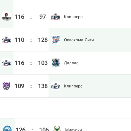
116
:
97
Клипперс
110
:
128
Оклахома-Сити
116
:
103
Даллас
109
:
138
Клипперс
126
:
106
Милуоки