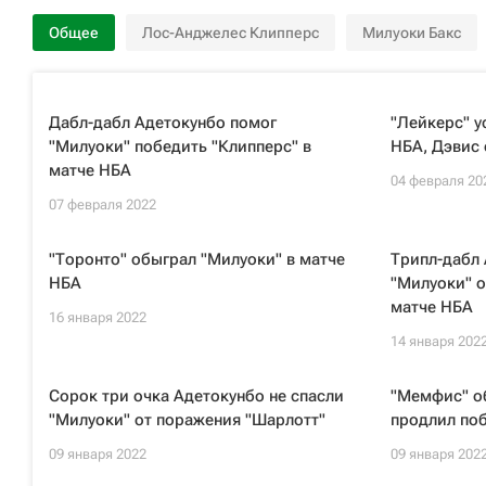
Общее
Лос-Анджелес Клипперс
Милуоки Бакс
Дабл-дабл Адетокунбо помог
"Лейкерс" у
"Милуоки" победить "Клипперс" в
НБА, Дэвис
матче НБА
04 февраля 20
07 февраля 2022
"Торонто" обыграл "Милуоки" в матче
Трипл-дабл
НБА
"Милуоки" о
матче НБА
16 января 2022
14 января 202
Сорок три очка Адетокунбо не спасли
"Мемфис" о
"Милуоки" от поражения "Шарлотт"
продлил по
09 января 2022
09 января 202