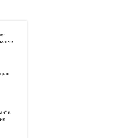
ю-
 матче
грал
ан" в
мил