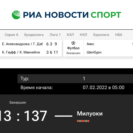
Серия А
Бундеслига
Лига 1
КХЛ
НХЛ
Евролига
НБА
6
3
9
Е. Александрова
Г. Дабровски
Аякс
Футбол
3
6
11
К. Гауфф
К. Макнейли
Шелбурн
Завершен
Тур:
1
Время начала:
07.02.2022 в 05:00
Завершен
13
:
137
Милуоки