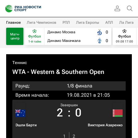
Главное
Лига Чемпионов
РПЛ
Лига Европы
АПЛ
Ла Лига
0
Динамо Москва
Матч-
Футбол
Футбол
центр
0
Динамо Махачкала
1-й тайм
09.08 17:00
Теннис
WTA
- Western & Southern Open
Раунд:
1/8 финала
Время начала:
19.08.2021 в 21:05
Завершен
2
:
0
Эшли Барти
Виктория Азаренко
1
2