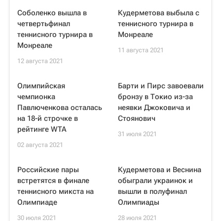
Соболенко вышла в
Кудерметова выбыла с
четвертьфинал
теннисного турнира в
теннисного турнира в
Монреале
Монреале
11 августа 2021
12 августа 2021
Олимпийская
Барти и Пирс завоевали
чемпионка
бронзу в Токио из-за
Павлюченкова осталась
неявки Джоковича и
на 18-й строчке в
Стоянович
рейтинге WTA
31 июля 2021
02 августа 2021
Российские пары
Кудерметова и Веснина
встретятся в финале
обыграли украинок и
теннисного микста на
вышли в полуфинал
Олимпиаде
Олимпиады
30 июля 2021
28 июля 2021