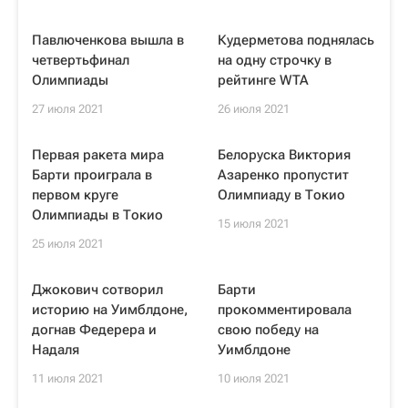
Павлюченкова вышла в
Кудерметова поднялась
четвертьфинал
на одну строчку в
Олимпиады
рейтинге WTA
27 июля 2021
26 июля 2021
Первая ракета мира
Белоруска Виктория
Барти проиграла в
Азаренко пропустит
первом круге
Олимпиаду в Токио
Олимпиады в Токио
15 июля 2021
25 июля 2021
Джокович сотворил
Барти
историю на Уимблдоне,
прокомментировала
догнав Федерера и
свою победу на
Надаля
Уимблдоне
11 июля 2021
10 июля 2021