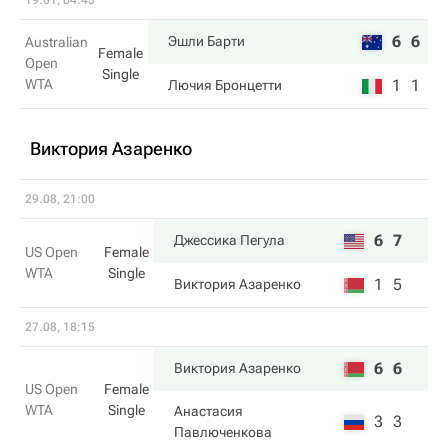
19.01, 04:45
6
6
Эшли Барти
Australian
Female
Open
Single
WTA
1
1
Лючия Бронцетти
Виктория Азаренко
29.08, 21:00
6
7
Джессика Пегула
US Open
Female
WTA
Single
1
5
Виктория Азаренко
27.08, 18:15
6
6
Виктория Азаренко
US Open
Female
WTA
Single
Анастасия
3
3
Павлюченкова