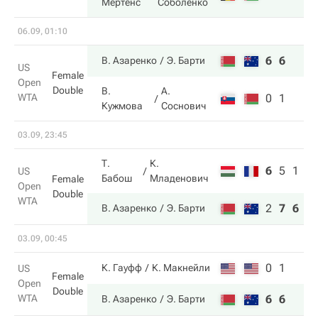
Мертенс
Соболенко
06.09, 01:10
6
6
В. Азаренко
Э. Барти
US
Female
Open
Double
В.
А.
WTA
0
1
Кужмова
Соснович
03.09, 23:45
Т.
К.
6
5
1
US
Бабош
Младенович
Female
Open
Double
WTA
2
7
6
В. Азаренко
Э. Барти
03.09, 00:45
0
1
К. Гауфф
К. Макнейли
US
Female
Open
Double
WTA
6
6
В. Азаренко
Э. Барти