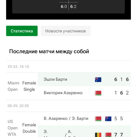
6
:
0
6
:
2
Статистика
Новости участников
Последние матчи между собой
29.03, 18:10
6
1
6
Эшли Барти
Miami
Female
Open
Single
1
6
2
Виктория Азаренко
08.09, 20:05
5
5
В. Азаренко
Э. Барти
US
Female
Open
Double
Э.
А.
WTA
7
7