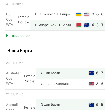
31.08, 20:45
3
6
6
Н. Киченок
Э. Спирз
US
Female
Open
Double
WTA
6
3
7
В. Азаренко
Э. Барти
История встреч
Эшли Барти
29.01, 11:45
6
7
Эшли Барти
Australian
Female
Open
Single
WTA
3
6
Даниэль Коллинз
27.01, 11:45
6
6
Эшли Барти
Australian
Female
Open