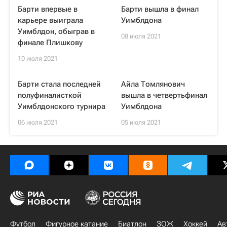
Барти впервые в
Барти вышла в финал
карьере выиграла
Уимблдона
Уимблдон, обыграв в
08 июля 2021
финале Плишкову
10 июля 2021
Барти стала последней
Айла Томлянович
полуфиналисткой
вышла в четвертьфинал
Уимблдонского турнира
Уимблдона
06 июля 2021
05 июля 2021
Футбол
Фигурное катание
Биатлон
ЗОЖ
Хоккей
Ав