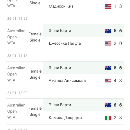
Single
WTA
1
3
Мэдисон Киз
25.01, 11:25
6
6
Эшли Барти
Australian
Female
Open
Single
WTA
2
0
Джессика Пегула
23.01, 11:15
6
6
Эшли Барти
Australian
Female
Open
Single
WTA
4
3
Аманда Анисимова
21.01, 12:00
6
6
Эшли Барти
Australian
Female
Open
Single
WTA
2
3
Камила Джорджи