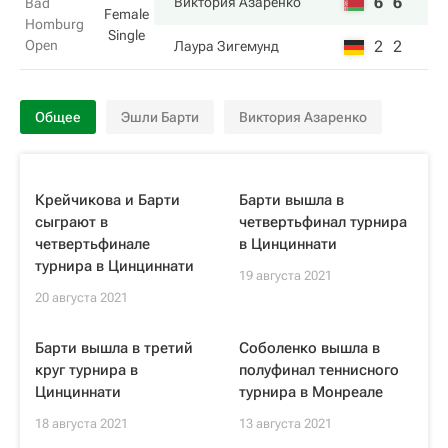
6
6
Виктория Азаренко
Bad
Female
Homburg
Single
Open
2
2
Лаура Зигемунд
Общее
Эшли Барти
Виктория Азаренко
Крейчикова и Барти
Барти вышла в
сыграют в
четвертьфинал турнира
четвертьфинале
в Цинциннати
турнира в Цинциннати
19 августа 2021
20 августа 2021
Барти вышла в третий
Соболенко вышла в
круг турнира в
полуфинал теннисного
Цинциннати
турнира в Монреале
18 августа 2021
13 августа 2021