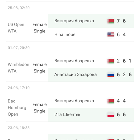
25.08, 02:20
7
6
Виктория Азаренко
US Open
Female
WTA
Single
6
4
Hina Inoue
01.07, 20:30
2
6
1
Виктория Азаренко
Wimbledon
Female
WTA
Single
6
2
6
Анастасия Захарова
24.06, 17:10
4
4
Виктория Азаренко
Bad
Female
Homburg
Single
Open
6
6
Ига Швентек
23.06, 18:35