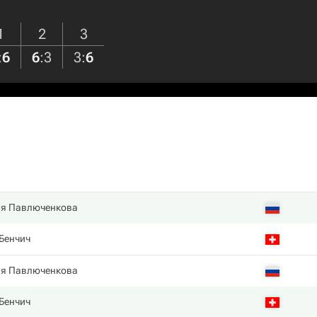
1
2
3
:
6
6
:
3
3
:
6
ия Павлюченкова
Бенчич
ия Павлюченкова
Бенчич