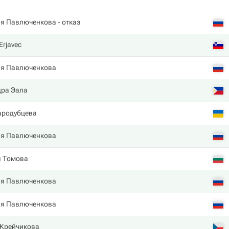
ия Павлюченкова
- отказ
Erjavec
ия Павлюченкова
дра Эала
ародубцева
ия Павлюченкова
я Томова
ия Павлюченкова
ия Павлюченкова
 Крейчикова