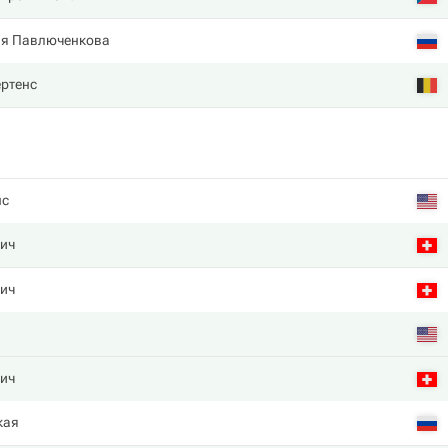
ия Павлюченкова
ртенс
нс
чич
чич
чич
кая