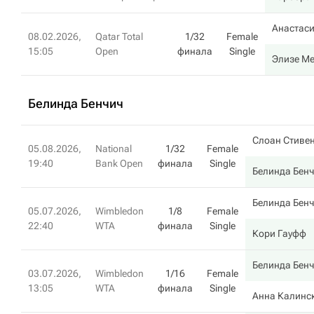
Анастас
08.02.2026,
Qatar Total
1/32
Female
15:05
Open
финала
Single
Элизе Ме
Белинда Бенчич
Слоан Стиве
05.08.2026,
National
1/32
Female
19:40
Bank Open
финала
Single
Белинда Бен
Белинда Бен
05.07.2026,
Wimbledon
1/8
Female
22:40
WTA
финала
Single
Кори Гауфф
Белинда Бен
03.07.2026,
Wimbledon
1/16
Female
13:05
WTA
финала
Single
Анна Калинс