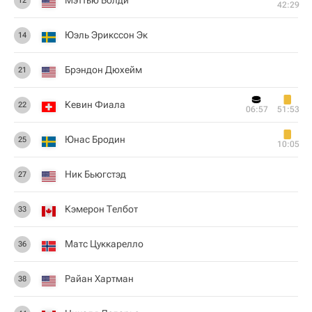
Мэттью Болди
12
42:29
Юэль Эрикссон Эк
14
Брэндон Дюхейм
21
Кевин Фиала
22
06:57
51:53
Юнас Бродин
25
10:05
Ник Бьюгстэд
27
Кэмерон Телбот
33
Матс Цуккарелло
36
Райан Хартман
38