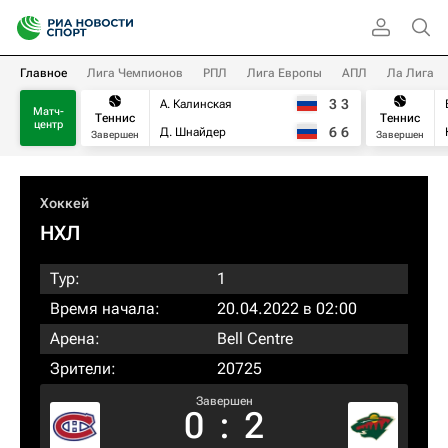
Главное
Лига Чемпионов
РПЛ
Лига Европы
АПЛ
Ла Лига
3
3
А. Калинская
Матч-
Теннис
Теннис
центр
6
6
Д. Шнайдер
Завершен
Завершен
Хоккей
НХЛ
Тур:
1
Время начала:
20.04.2022 в 02:00
Арена:
Bell Centre
Зрители:
20725
Завершен
0
:
2