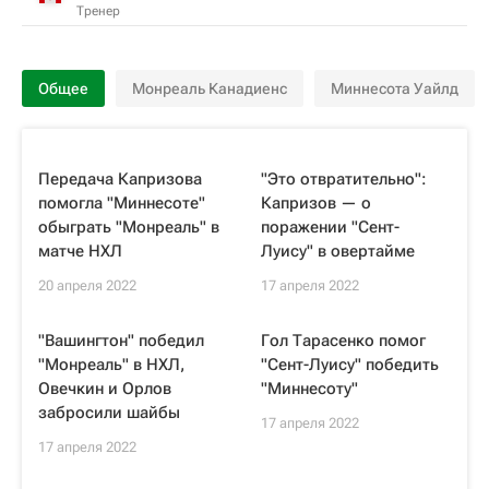
Тренер
Общее
Монреаль Канадиенс
Миннесота Уайлд
Передача Капризова
"Это отвратительно":
помогла "Миннесоте"
Капризов — о
обыграть "Монреаль" в
поражении "Сент-
матче НХЛ
Луису" в овертайме
20 апреля 2022
17 апреля 2022
"Вашингтон" победил
Гол Тарасенко помог
"Монреаль" в НХЛ,
"Сент-Луису" победить
Овечкин и Орлов
"Миннесоту"
забросили шайбы
17 апреля 2022
17 апреля 2022