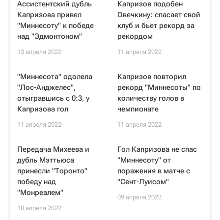
Ассистентский дубль
Капризов подобен
Капризова привел
Овечкину: спасает свой
"Миннесоту" к победе
клуб и бьет рекорд за
над "Эдмонтоном"
рекордом
13 апреля 2022
11 апреля 2022
"Миннесота" одолела
Капризов повторил
"Лос-Анджелес",
рекорд "Миннесоты" по
отыгравшись с 0:3, у
количеству голов в
Капризова гол
чемпионате
11 апреля 2022
11 апреля 2022
Передача Михеева и
Гол Капризова не спас
дубль Мэттьюса
"Миннесоту" от
принесли "Торонто"
поражения в матче с
победу над
"Сент-Луисом"
"Монреалем"
09 апреля 2022
10 апреля 2022