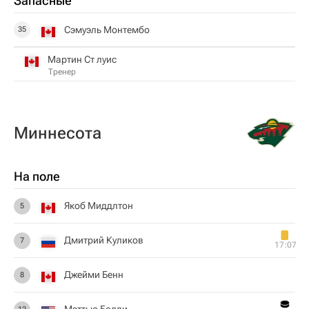
Запасные
Сэмуэль Монтембо
35
Мартин Ст луис
Тренер
Миннесота
На поле
Якоб Миддлтон
5
Дмитрий Куликов
7
17:07
Джейми Бенн
8