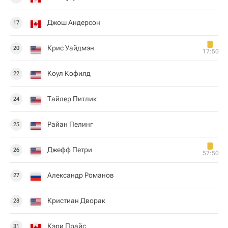
Джош Андерсон
17
Крис Уайдмэн
20
17:50
Коул Кофилд
22
Тайлер Питлик
24
Райан Пелинг
25
Джефф Петри
26
57:50
Александр Романов
27
Кристиан Дворак
28
Кэри Прайс
31