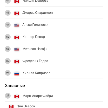
Николя Делорье
44
Джаред Спарджеон
46
Алекс Голигоски
47
Коннор Девар
52
Митчелл Чаффи
63
Фредерик Годро
89
Кирилл Капризов
97
Запасные
Марк-Андре Флёри
29
Дин Эвасон