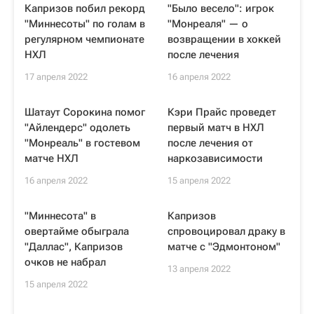
Капризов побил рекорд
"Было весело": игрок
"Миннесоты" по голам в
"Монреаля" — о
регулярном чемпионате
возвращении в хоккей
НХЛ
после лечения
17 апреля 2022
16 апреля 2022
Шатаут Сорокина помог
Кэри Прайс проведет
"Айлендерс" одолеть
первый матч в НХЛ
"Монреаль" в гостевом
после лечения от
матче НХЛ
наркозависимости
16 апреля 2022
15 апреля 2022
"Миннесота" в
Капризов
овертайме обыграла
спровоцировал драку в
"Даллас", Капризов
матче с "Эдмонтоном"
очков не набрал
13 апреля 2022
15 апреля 2022