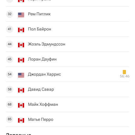
Рем Питлик
32
Пол Байрон
41
Жоэль Эдмундссон
44
Лоран Дауфин
45
Джордан Харрис
54
56:46
Давид Савар
58
Майк Хоффман
68
Матье Перро
85