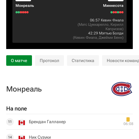
Монреаль
Миннесота
06:57
Кевин Фиала
(
Матс Цуккарелло
,
Кирилл
Капризов
)
42:29
Мэттью Болди
(
Кевин Фиала
,
Джейми Бенн
)
О матче
Протокол
Статистика
Новости коман
Монреаль
На поле
Брендан Галлахер
11
06:08
Ник Сузуки
14