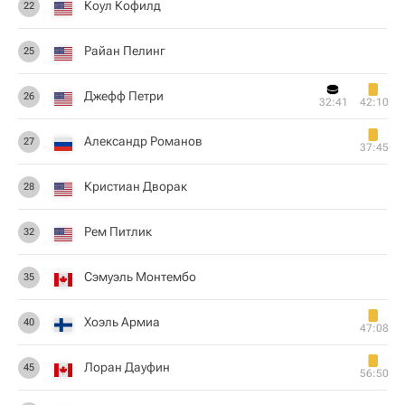
Коул Кофилд
22
Райан Пелинг
25
Джефф Петри
26
32:41
42:10
Александр Романов
27
37:45
Кристиан Дворак
28
Рем Питлик
32
Сэмуэль Монтембо
35
Хоэль Армиа
40
47:08
Лоран Дауфин
45
56:50