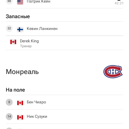
Патрик Кейн
88
42:21
Запасные
Кевин Ланкинен
32
Derek King
Тренер
Монреаль
На поле
Бен Чиаро
8
Ник Сузуки
14