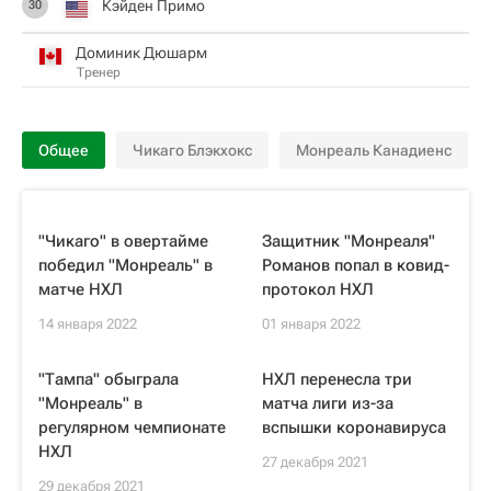
Кэйден Примо
30
Доминик Дюшарм
Тренер
Общее
Чикаго Блэкхокс
Монреаль Канадиенс
"Чикаго" в овертайме
Защитник "Монреаля"
победил "Монреаль" в
Романов попал в ковид-
матче НХЛ
протокол НХЛ
14 января 2022
01 января 2022
"Тампа" обыграла
НХЛ перенесла три
"Монреаль" в
матча лиги из-за
регулярном чемпионате
вспышки коронавируса
НХЛ
27 декабря 2021
29 декабря 2021