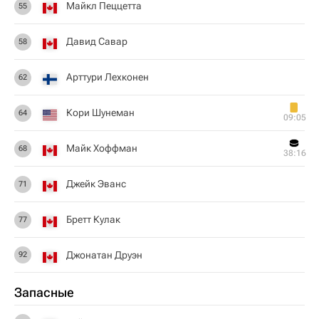
Майкл Пеццетта
55
Давид Савар
58
Арттури Лехконен
62
Кори Шунеман
64
09:05
Майк Хоффман
68
38:16
Джейк Эванс
71
Бретт Кулак
77
Джонатан Друэн
92
Запасные