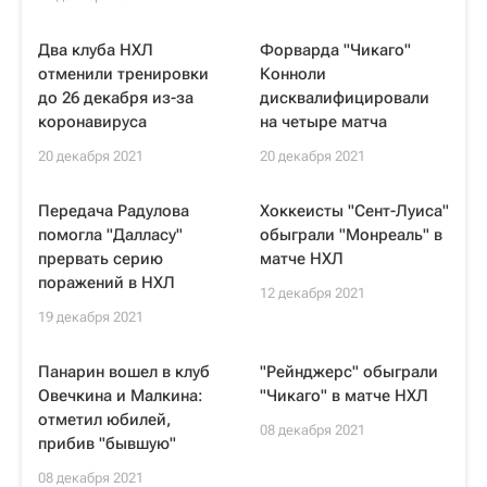
Два клуба НХЛ
Форварда "Чикаго"
отменили тренировки
Конноли
до 26 декабря из-за
дисквалифицировали
коронавируса
на четыре матча
20 декабря 2021
20 декабря 2021
Передача Радулова
Хоккеисты "Сент-Луиса"
помогла "Далласу"
обыграли "Монреаль" в
прервать серию
матче НХЛ
поражений в НХЛ
12 декабря 2021
19 декабря 2021
Панарин вошел в клуб
"Рейнджерс" обыграли
Овечкина и Малкина:
"Чикаго" в матче НХЛ
отметил юбилей,
08 декабря 2021
прибив "бывшую"
08 декабря 2021