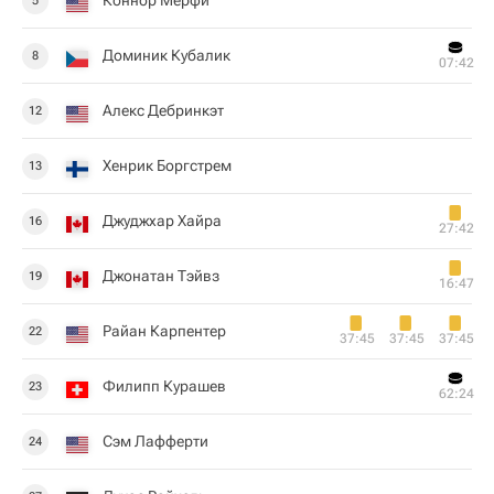
Коннор Мёрфи
5
Доминик Кубалик
8
07:42
Алекс Дебринкэт
12
Хенрик Боргстрем
13
Джуджхар Хайра
16
27:42
Джонатан Тэйвз
19
16:47
Райан Карпентер
22
37:45
37:45
37:45
Филипп Курашев
23
62:24
Сэм Лафферти
24