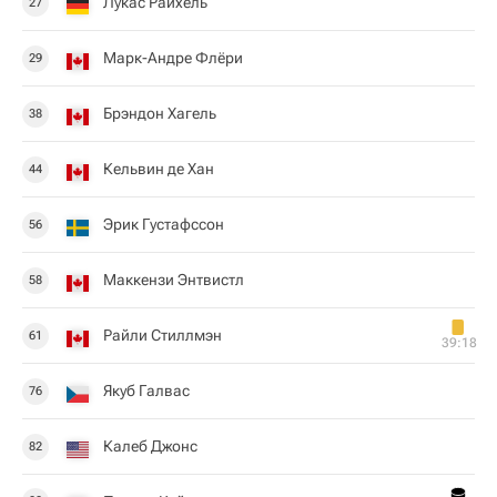
Лукас Райхель
27
Марк-Андре Флёри
29
Брэндон Хагель
38
Кельвин де Хан
44
Эрик Густафссон
56
Маккензи Энтвистл
58
Райли Стиллмэн
61
39:18
Якуб Галвас
76
Калеб Джонс
82