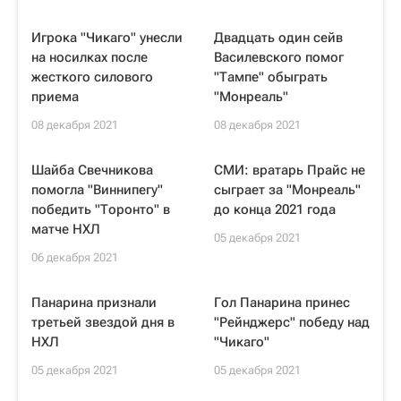
Игрока "Чикаго" унесли
Двадцать один сейв
на носилках после
Василевского помог
жесткого силового
"Тампе" обыграть
приема
"Монреаль"
08 декабря 2021
08 декабря 2021
Шайба Свечникова
СМИ: вратарь Прайс не
помогла "Виннипегу"
сыграет за "Монреаль"
победить "Торонто" в
до конца 2021 года
матче НХЛ
05 декабря 2021
06 декабря 2021
Панарина признали
Гол Панарина принес
третьей звездой дня в
"Рейнджерс" победу над
НХЛ
"Чикаго"
05 декабря 2021
05 декабря 2021