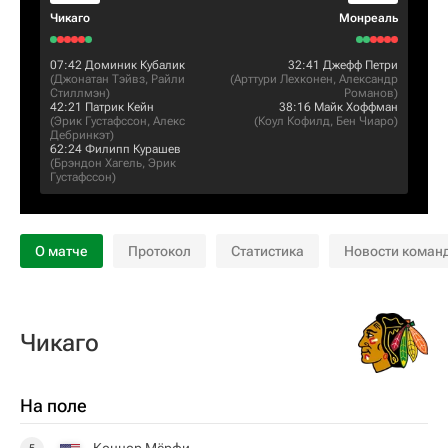
Чикаго
Монреаль
07:42
Доминик Кубалик
32:41
Джефф Петри
(
Джонатан Тэйвз
,
Райли
(
Арттури Лехконен
,
Александр
Стиллмэн
)
Романов
)
42:21
Патрик Кейн
38:16
Майк Хоффман
(
Эрик Густафссон
,
Алекс
(
Коул Кофилд
,
Бен Чиаро
)
Дебринкэт
)
62:24
Филипп Курашев
(
Брэндон Хагель
,
Эрик
Густафссон
)
О матче
Протокол
Статистика
Новости коман
Чикаго
На поле