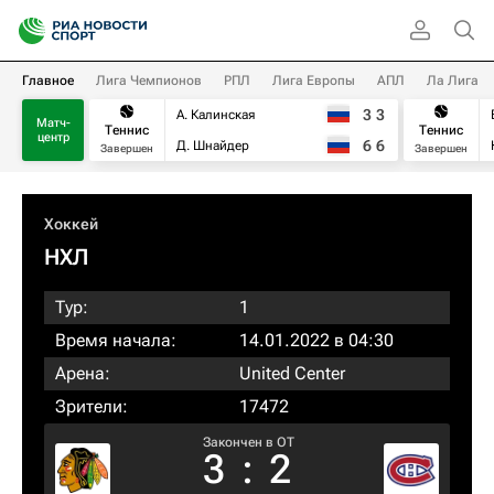
Главное
Лига Чемпионов
РПЛ
Лига Европы
АПЛ
Ла Лига
3
3
А. Калинская
Матч-
Теннис
Теннис
центр
6
6
Д. Шнайдер
Завершен
Завершен
Хоккей
НХЛ
Тур:
1
Время начала:
14.01.2022 в 04:30
Арена:
United Center
Зрители:
17472
Закончен в OT
3
:
2