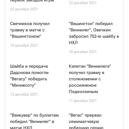
первой звездой игры
22 декабря 2021
22 декабря 2021
Свечников получил
"Вашингтон" победил
травму в матче с
"Виннипег", Овечкин
"Вашингтоном"
забросил 752-ю шайбу в
НХЛ
18 декабря 2021
18 декабря 2021
Шайба и передача
Капитан "Виннипега"
Дадонова помогли
получил травму в
"Вегасу" победить
столкновении с
"Миннесоту"
россиянином
Подколзиным
13 декабря 2021
11 декабря 2021
"Ванкувер" по буллитам
"Вегас" прервал
победил "Виннипег" в
семиматчевую
матче НХЛ
победную серию