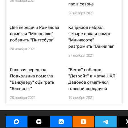
30 ноября 2021
пас в сезоне
28 ноября 2021
Две передачи Романова
Капризов набрал
помогли "Монреалю"
четыре очка и помог
победить "Питтсбург"
"Миннесоте"
разгромить "Виннипег"
28 ноября 2021
27 ноября 2021
Голевая передача
"Вегас" победил
Подколзина помогла
"Детройт" в матче НХЛ,
"Ванкуверу" обыграть
Дадонов отметился
"Виннипег"
голевой передачей
20 ноября 2021
19 ноября 2021