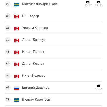
Маттиас Янмарк-Нюлен
26
53:37
59:51
Ши Теодор
27
Уильям Каррьер
28
Лоран Броссуа
39
Нолан Патрик
41
Дилан Коглан
52
Киган Колесар
55
Евгений Дадонов
63
16:59
Вильям Карллсон
71