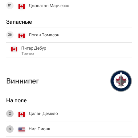
Джонатан Марчессо
81
Запасные
Логан Томпсон
36
Питер Дебур
Тренер
Виннипег
На поле
Дилан Демело
2
Нил Пионк
4