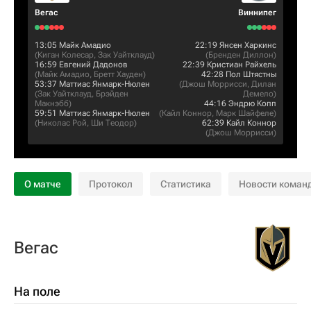
Вегас
Виннипег
13:05
Майк Амадио
22:19
Янсен Харкинс
(
Киган Колесар
,
Зак Уайтклауд
)
(
Бренден Диллон
)
16:59
Евгений Дадонов
22:39
Кристиан Райхель
(
Майк Амадио
,
Бретт Хауден
)
42:28
Пол Штястны
53:37
Маттиас Янмарк-Нюлен
(
Джош Моррисси
,
Дилан
(
Зак Уайтклауд
,
Брэйден
Демело
)
Макнэбб
)
44:16
Эндрю Копп
59:51
Маттиас Янмарк-Нюлен
(
Кайл Коннор
,
Марк Шайфеле
)
(
Николас Рой
,
Ши Теодор
)
62:39
Кайл Коннор
(
Джош Моррисси
)
О матче
Протокол
Статистика
Новости коман
Вегас
На поле