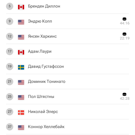
Бренден Диллон
5
Эндрю Копп
9
44:16
Янсен Харкинс
12
22:19
Адам Лаури
17
Давид Густафссон
19
Доминик Тонинато
21
Пол Штястны
25
42:28
Николай Элерс
27
Коннор Хеллебайк
37