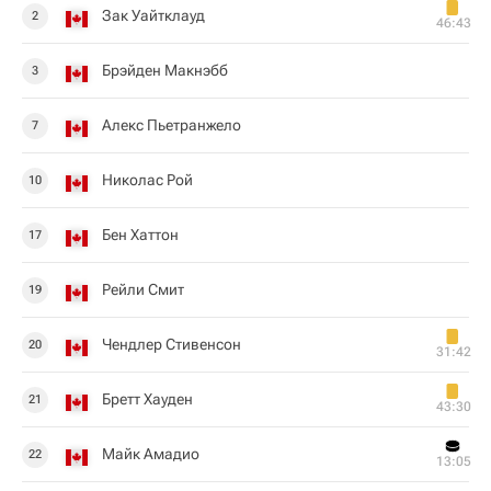
Зак Уайтклауд
2
46:43
Брэйден Макнэбб
3
Алекс Пьетранжело
7
Николас Рой
10
Бен Хаттон
17
Рейли Смит
19
Чендлер Стивенсон
20
31:42
Бретт Хауден
21
43:30
Майк Амадио
22
13:05