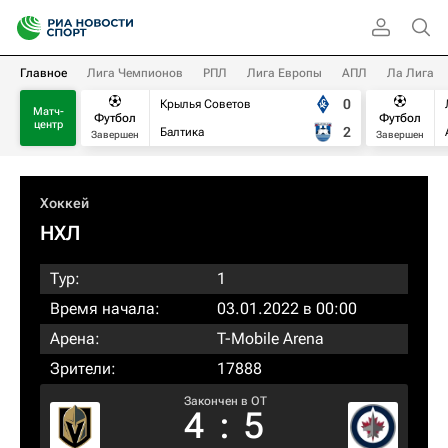
Главное
Лига Чемпионов
РПЛ
Лига Европы
АПЛ
Ла Лига
0
Крылья Советов
Матч-
Футбол
Футбол
центр
2
Балтика
Завершен
Завершен
Хоккей
НХЛ
Тур:
1
Время начала:
03.01.2022 в 00:00
Арена:
T-Mobile Arena
Зрители:
17888
Закончен в OT
4
:
5