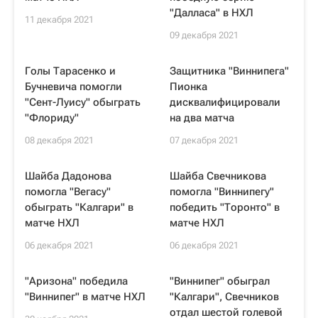
"Далласа" в НХЛ
11 декабря 2021
09 декабря 2021
Голы Тарасенко и
Защитника "Виннипега"
Бучневича помогли
Пионка
"Сент-Луису" обыграть
дисквалифицировали
"Флориду"
на два матча
08 декабря 2021
07 декабря 2021
Шайба Дадонова
Шайба Свечникова
помогла "Вегасу"
помогла "Виннипегу"
обыграть "Калгари" в
победить "Торонто" в
матче НХЛ
матче НХЛ
06 декабря 2021
06 декабря 2021
"Аризона" победила
"Виннипег" обыграл
"Виннипег" в матче НХЛ
"Калгари", Свечников
отдал шестой голевой