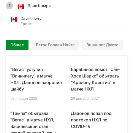
Эрик Комри
1
Dave Lowry
Тренер
Общее
Вегас Голден Найтс
Виннипег Джетс
"Вегас" уступил
Барабанов помог "Сан-
"Виннипегу" в матче
Хосе Шаркс" обыграть
НХЛ, Дадонов забросил
"Аризону Койотис" в
шайбу
матче НХЛ
03 января 2022
29 декабря 2021
"Тампа" обыграла
Дадонов попал под
"Вегас" в матче НХЛ,
протокол НХЛ по
Василевский стал
COVID-19