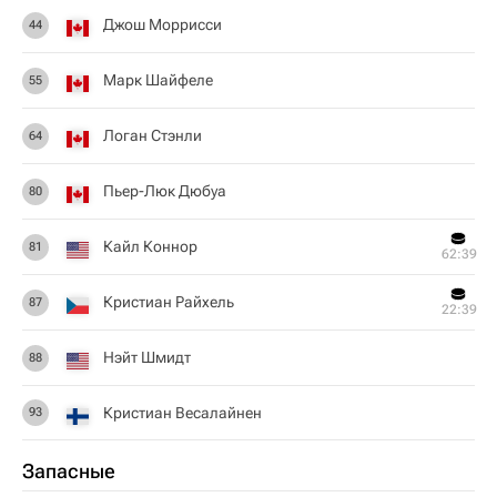
Джош Моррисси
44
Марк Шайфеле
55
Логан Стэнли
64
Пьер-Люк Дюбуа
80
Кайл Коннор
81
62:39
Кристиан Райхель
87
22:39
Нэйт Шмидт
88
Кристиан Весалайнен
93
Запасные