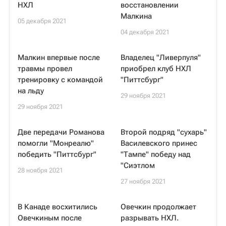
НХЛ
восстановлении
Малкина
05 декабря 2021
04 декабря 2021
Малкин впервые после
Владелец "Ливерпуля"
травмы провел
приобрел клуб НХЛ
тренировку с командой
"Питтсбург"
на льду
29 ноября 2021
29 ноября 2021
Две передачи Романова
Второй подряд "сухарь"
помогли "Монреалю"
Василевского принес
победить "Питтсбург"
"Тампе" победу над
"Сиэтлом
28 ноября 2021
27 ноября 2021
В Канаде восхитились
Овечкин продолжает
Овечкиным после
разрывать НХЛ.