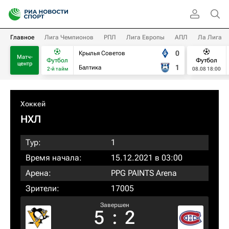
Главное
Лига Чемпионов
РПЛ
Лига Европы
АПЛ
Ла Лига
0
Крылья Советов
Матч-
Футбол
Футбол
центр
1
Балтика
2-й тайм
08.08 18:00
Хоккей
НХЛ
Тур:
1
Время начала:
15.12.2021 в 03:00
Арена:
PPG PAINTS Arena
Зрители:
17005
Завершен
5
:
2