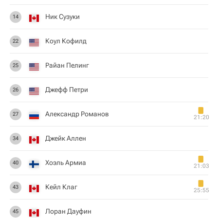
Ник Сузуки
14
Коул Кофилд
22
Райан Пелинг
25
Джефф Петри
26
Александр Романов
27
21:20
Джейк Аллен
34
Хоэль Армиа
40
21:03
Кейл Клаг
43
25:55
Лоран Дауфин
45