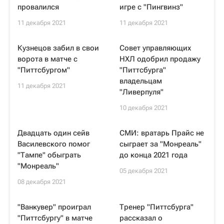
провалился
игре с "Пингвинз"
11 декабря 2021
11 декабря 2021
Кузнецов забил в свои
Совет управляющих
ворота в матче с
НХЛ одобрил продажу
"Питтсбургом"
"Питтсбурга"
владельцам
11 декабря 2021
"Ливерпуля"
10 декабря 2021
Двадцать один сейв
СМИ: вратарь Прайс не
Василевского помог
сыграет за "Монреаль"
"Тампе" обыграть
до конца 2021 года
"Монреаль"
05 декабря 2021
08 декабря 2021
"Ванкувер" проиграл
Тренер "Питтсбурга"
"Питтсбургу" в матче
рассказал о