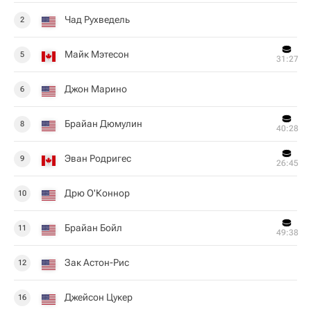
Чад Рухведель
2
Майк Мэтесон
5
31:27
Джон Марино
6
Брайан Дюмулин
8
40:28
Эван Родригес
9
26:45
Дрю О'Коннор
10
Брайан Бойл
11
49:38
Зак Астон-Рис
12
Джейсон Цукер
16