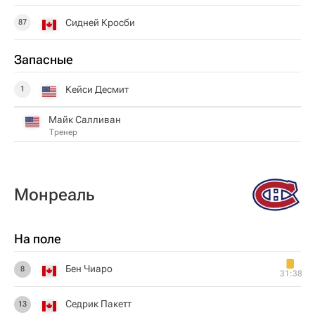
Сидней Кросби
87
Запасные
Кейси Десмит
1
Майк Салливан
Тренер
Монреаль
На поле
Бен Чиаро
8
31:38
Седрик Пакетт
13