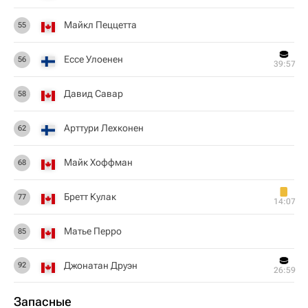
Майкл Пеццетта
55
Ессе Улоенен
56
39:57
Давид Савар
58
Арттури Лехконен
62
Майк Хоффман
68
Бретт Кулак
77
14:07
Матье Перро
85
Джонатан Друэн
92
26:59
Запасные