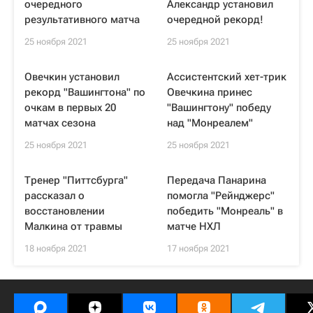
очередного
Александр установил
результативного матча
очередной рекорд!
25 ноября 2021
25 ноября 2021
Овечкин установил
Ассистентский хет-трик
рекорд "Вашингтона" по
Овечкина принес
очкам в первых 20
"Вашингтону" победу
матчах сезона
над "Монреалем"
25 ноября 2021
25 ноября 2021
Тренер "Питтсбурга"
Передача Панарина
рассказал о
помогла "Рейнджерс"
восстановлении
победить "Монреаль" в
Малкина от травмы
матче НХЛ
18 ноября 2021
17 ноября 2021