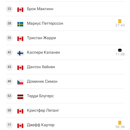
Брок Макгинн
23
Маркус Петтерссон
28
27:43
Тристан Жарри
35
Каспери Капанен
42
11:08
Дантон Хейнен
43
Доминик Симон
49
Тедди Блугерс
53
Кристфер Летанг
58
Джефф Картер
77
56:36