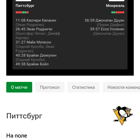
Питтсбург
Монреаль
11:08
Каспери Капанен
26:59
Джонатан Друэн
(
Эван Родригес
)
(
Лоран Дауфин
)
26:45
Эван Родригес
39:57
Ессе Улоенен
(
Кристфер Летанг
,
Джефф
(
Джонатан Друэн
)
Картер
)
31:27
Майк Мэтесон
(
Сидней Кросби
,
Эван
Родригес
)
40:28
Брайан Дюмулин
(
Сидней Кросби
)
49:38
Брайан Бойл
О матче
Протокол
Статистика
Новости коман
Питтсбург
На поле