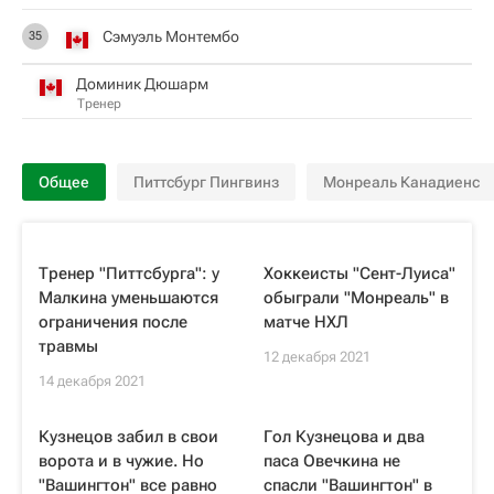
Сэмуэль Монтембо
35
Доминик Дюшарм
Тренер
Общее
Питтсбург Пингвинз
Монреаль Канадиенс
Тренер "Питтсбурга": у
Хоккеисты "Сент-Луиса"
Малкина уменьшаются
обыграли "Монреаль" в
ограничения после
матче НХЛ
травмы
12 декабря 2021
14 декабря 2021
Кузнецов забил в свои
Гол Кузнецова и два
ворота и в чужие. Но
паса Овечкина не
"Вашингтон" все равно
спасли "Вашингтон" в