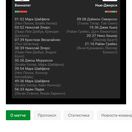
Виннипег
Нью-Джерси
01:52
Марк Шайфеле
09:08
Дэймон Северсон
(
Нил Пионк
,
Блэйк Уилер
)
(
Томас Татар
,
Тай Смит
)
03:52
Николай Элерс
19:36
Джек Хьюз
(
Пьер-Люк Дюбуа
,
Бренден
(
Райан Грейвс
,
Дуги Хэмилтон
)
Диллон
)
20:37
Нико Хишир
07:39
Кристиан Весалайнен
(
Йеспер Братт
)
(
Пол Штястны
)
21:16
Райан Грейвс
30:39
Николай Элерс
(
Янне Куокканен
,
Йеспер
(
Пьер-Люк Дюбуа
,
Эндрю
Боквист
)
Копп
)
35:26
Джош Моррисси
(
Блэйк Уилер
,
Марк Шайфеле
)
39:54
Марк Шайфеле
(
Нил Пионк
,
Коннор
Хеллебайк
)
49:36
Марк Шайфеле
(
Блэйк Уилер
,
Кайл Коннор
)
56:33
Адам Лаури
(
Логан Стэнли
,
Янсен Харкинс
)
О матче
Протокол
Статистика
Новости коман