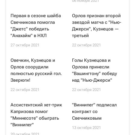
06 ноября 2021
Первая в сезоне шайба
Орлов признан второй
Свечникова помогла
звездой матча с "Нью-
"Джетс" победить
Джерси", Кузнецов —
"Анахайм" в НХЛ
третьей
27 октября 2021
22 октября 2021
Овечкин, Кузнецов и
Голы Кузнецова и
Орлов соорудили
Орлова принесли
полностью русский гол.
"Вашингтону" победу
Зверюги!
над "Нью-Джерси"
22 октября 2021
22 октября 2021
Ассистентский хет-трик
"Виннипег" подписал
Капризова помог
контракт со
"Миннесоте" обыграть
Свечниковым
"Виннипег"
13 октября 2021
20 октября 2021