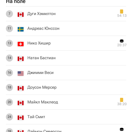
На поле
Дуги Хэмилтон
7
54:13
Андреас Юнссон
11
Нико Хишир
13
20:37
Натан Бастиан
14
Джимми Веси
16
Доусон Мерсер
18
Майкл Маклеод
20
38:20
Тай Смит
24
Дэймон Северсон
28