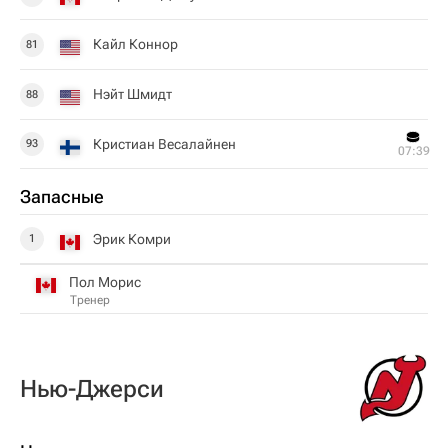
Кайл Коннор
81
Нэйт Шмидт
88
Кристиан Весалайнен
93
07:39
Запасные
Эрик Комри
1
Пол Морис
Тренер
Нью-Джерси