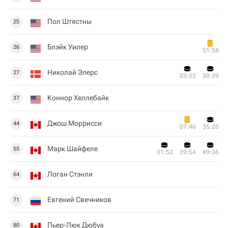
Пол Штястны
25
Блэйк Уилер
26
51:58
Николай Элерс
27
03:52
30:39
Коннор Хеллебайк
37
Джош Моррисси
44
07:46
35:26
Марк Шайфеле
55
01:52
39:54
49:36
Логан Стэнли
64
Евгений Свечников
71
Пьер-Люк Дюбуа
80