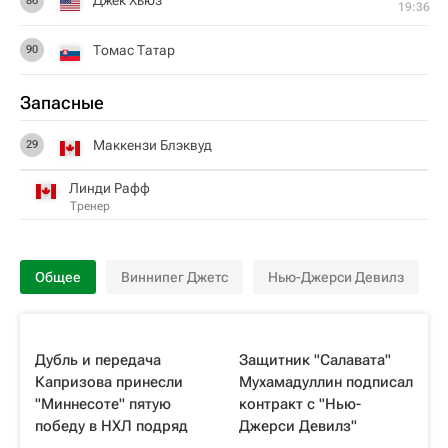
Джек Хьюз
86
19:36
Томас Татар
90
Запасные
Маккензи Блэквуд
29
Линди Рафф
Тренер
Общее
Виннипег Джетс
Нью-Джерси Девилз
Дубль и передача
Защитник "Салавата"
Капризова принесли
Мухамадуллин подписал
"Миннесоте" пятую
контракт с "Нью-
победу в НХЛ подряд
Джерси Девилз"