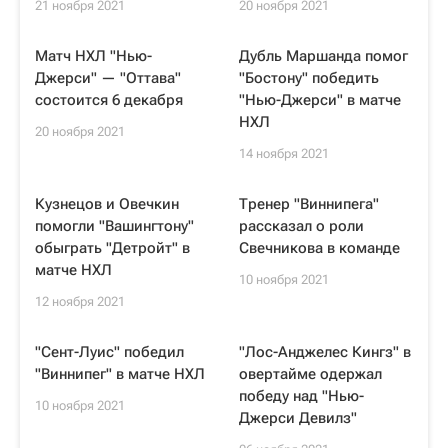
21 ноября 2021
20 ноября 2021
Матч НХЛ "Нью-
Дубль Маршанда помог
Джерси" — "Оттава"
"Бостону" победить
состоится 6 декабря
"Нью-Джерси" в матче
НХЛ
20 ноября 2021
14 ноября 2021
Кузнецов и Овечкин
Тренер "Виннипега"
помогли "Вашингтону"
рассказал о роли
обыграть "Детройт" в
Свечникова в команде
матче НХЛ
10 ноября 2021
12 ноября 2021
"Сент-Луис" победил
"Лос-Анджелес Кингз" в
"Виннипег" в матче НХЛ
овертайме одержал
победу над "Нью-
10 ноября 2021
Джерси Девилз"