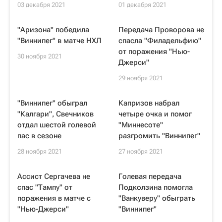
03 декабря 2021
01 декабря 2021
"Аризона" победила
Передача Проворова не
"Виннипег" в матче НХЛ
спасла "Филадельфию"
от поражения "Нью-
30 ноября 2021
Джерси"
29 ноября 2021
"Виннипег" обыграл
Капризов набрал
"Калгари", Свечников
четыре очка и помог
отдал шестой голевой
"Миннесоте"
пас в сезоне
разгромить "Виннипег"
28 ноября 2021
27 ноября 2021
Ассист Сергачева не
Голевая передача
спас "Тампу" от
Подколзина помогла
поражения в матче с
"Ванкуверу" обыграть
"Нью-Джерси"
"Виннипег"