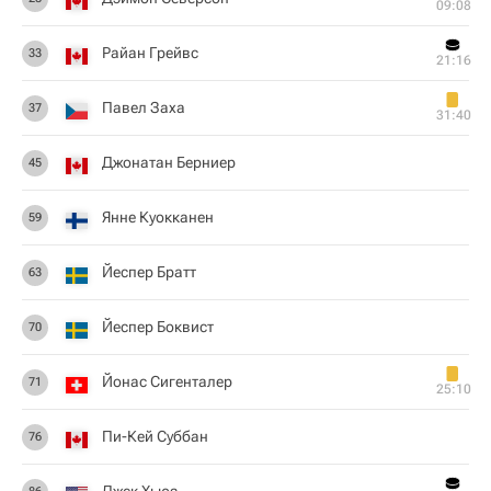
09:08
Райан Грейвс
33
21:16
Павел Заха
37
31:40
Джонатан Берниер
45
Янне Куокканен
59
Йеспер Братт
63
Йеспер Боквист
70
Йонас Сигенталер
71
25:10
Пи-Кей Суббан
76