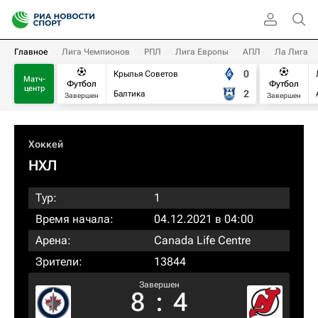
Главное
Лига Чемпионов
РПЛ
Лига Европы
АПЛ
Ла Лига
0
Крылья Советов
Матч-
Футбол
Футбол
центр
2
Балтика
Завершен
Завершен
Хоккей
НХЛ
Тур:
1
Время начала:
04.12.2021 в 04:00
Арена:
Canada Life Centre
Зрители:
13844
Завершен
8
:
4