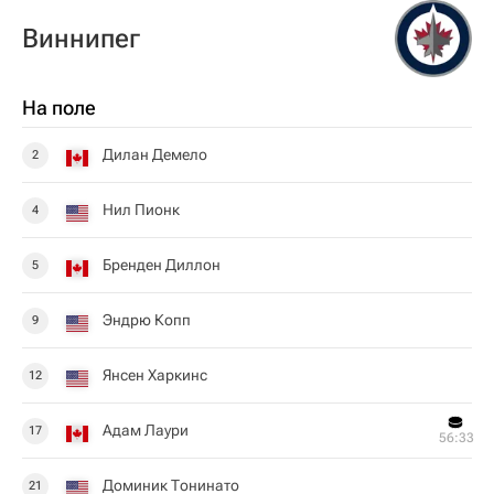
Виннипег
На поле
Дилан Демело
2
Нил Пионк
4
Бренден Диллон
5
Эндрю Копп
9
Янсен Харкинс
12
Адам Лаури
17
56:33
Доминик Тонинато
21