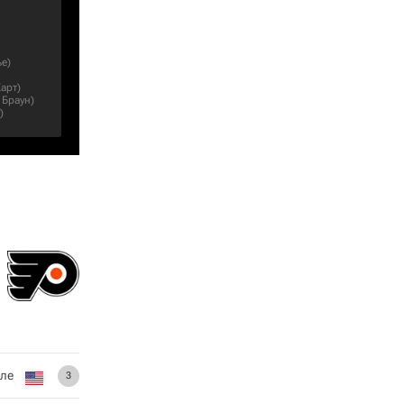
ье
)
Харт
)
 Браун
)
)
дле
3