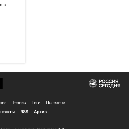
е в
ries
Теннис
Теги
Полезное
нтакты
RSS
Архив