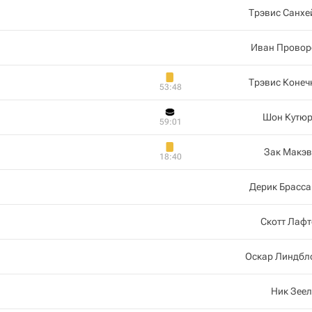
Трэвис Санхе
Иван Провор
Трэвис Конеч
53:48
Шон Кутюр
59:01
Зак Макэв
18:40
Дерик Брасса
Скотт Лаф
Оскар Линдбл
Ник Зее