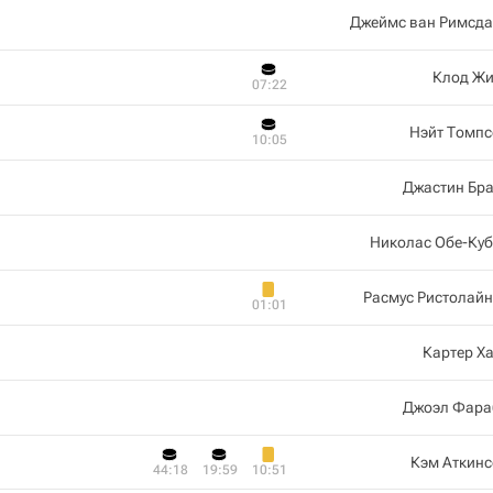
Джеймс ван Римсда
Клод Жи
07:22
Нэйт Томпс
10:05
Джастин Бр
Николас Обе-Ку
Расмус Ристолай
01:01
Картер Х
Джоэл Фара
Кэм Аткинс
44:18
19:59
10:51