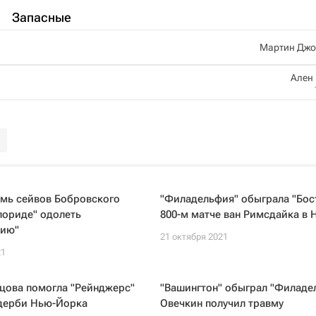
Запасные
Мартин Джо
Ален
емь сейвов Бобровского
"Филадельфия" обыграла "Бос
лориде" одолеть
800-м матче ван Римсдайка в 
фию"
21 октября 2021
21
цова помогла "Рейнджерс"
"Вашингтон" обыграл "Филаде
 дерби Нью-Йорка
Овечкин получил травму