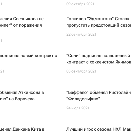
21
09 октября 2021
гения Свечникова не
Голкипер "Эдмонтона" Стэлок
нипег" от поражения
пропустить предстоящий сезо
"
22 сентября 2021
21
подписал новый контракт с
"Сочи" подписал полноценный
контракт с хоккеистом Якимо
021
03 сентября 2021
обменял Аткинсона в
"Баффало" обменял Ристолайн
ию" на Ворачека
"Филадельфию"
24 июля 2021
менял Данкана Кита в
Лучший игрок сезона НХЛ Ма