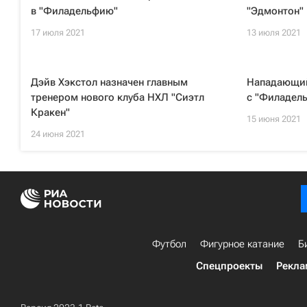
в "Филадельфию"
"Эдмонтон"
17 июля 2021
13 июля 2021
Дэйв Хэкстол назначен главным
Нападающий
тренером нового клуба НХЛ "Сиэтл
с "Филадел
Кракен"
15 июня 2021
24 июня 2021
Футбол
Фигурное катание
Б
Спецпроекты
Рекла