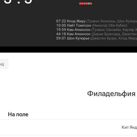
07:22
Клод Жиру
(
Трэвис Конечны
,
Шон Кутюр
10:05
Нэйт Томпсон
(
Николас Обе-Кубел
)
19:59
Кэм Аткинсон
(
Трэвис Санхейм
,
Картер 
44:18
Кэм Аткинсон
(
Дерик Брассард
,
Джастин
59:01
Шон Кутюрье
(
Джастин Браун
,
Клод Жиру
нд
Филадельфия
На поле
Кит Ян