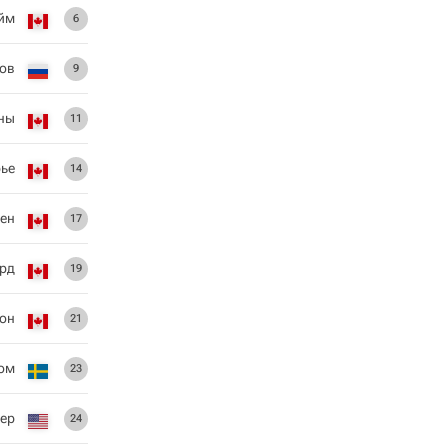
йм
6
ов
9
ны
11
ье
14
ен
17
рд
19
тон
21
ом
23
лер
24