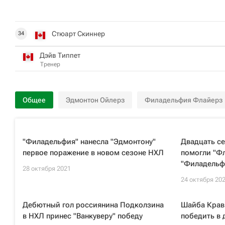
Стюарт Скиннер
34
Дэйв Типпет
Тренер
Общее
Эдмонтон Ойлерз
Филадельфия Флайерз
"Филадельфия" нанесла "Эдмонтону"
Двадцать с
первое поражение в новом сезоне НХЛ
помогли "Ф
"Филадель
28 октября 2021
24 октября 20
Дебютный гол россиянина Подколзина
Шайба Крав
в НХЛ принес "Ванкуверу" победу
победить в