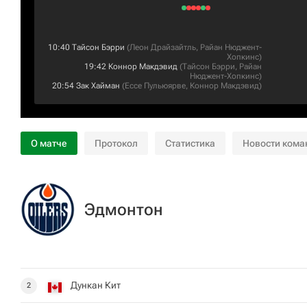
10:40
Тайсон Бэрри
(
Леон Драйзайтль
,
Райан Нюджент-
Хопкинс
)
19:42
Коннор Макдэвид
(
Тайсон Бэрри
,
Райан
Нюджент-Хопкинс
)
20:54
Зак Хайман
(
Ессе Пульюярве
,
Коннор Макдэвид
)
О матче
Протокол
Статистика
Новости кома
Эдмонтон
Дункан Кит
2