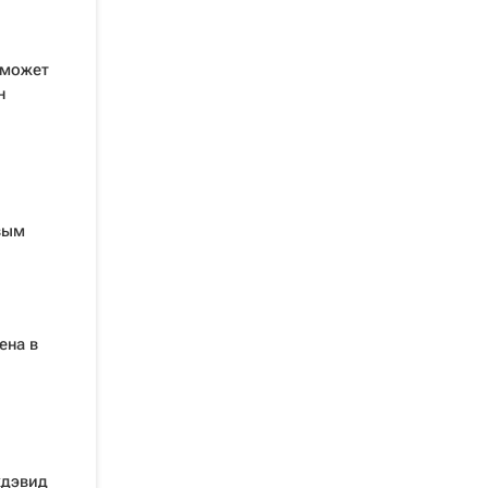
 может
н
вым
ена в
кдэвид