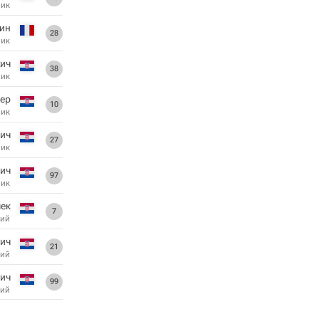
ник
рин
28
ник
ич
38
ник
ер
10
ник
ич
27
ник
кич
97
ник
ек
7
ий
вич
21
ий
ич
99
ий