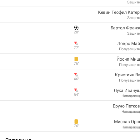
Защит
Кевин Теофил Кате
Защит
Бартол Франж
20‎’‎
Защит
Ловро Май
77‎’‎
Полузащит
Йосип Миш
76‎’‎
Полузащит
Кристиян Я
46‎’‎
Полузащит
Лука Ивануш
64‎’‎
Нападающ
Бруно Петко
Нападающ
Мислав Орш
76‎’‎
Нападающ