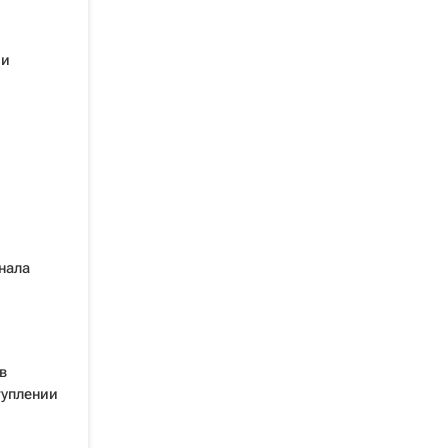
 и
нала
в
туплении