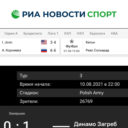
Серия А
Бундеслига
Лига 1
КХЛ
НХЛ
Евролига
НБА
3
4
I. Jovic
Кельн
Футбол
6
6
А. Корнеева
Реал Сосьедад
07.08 19:00
Тур:
3
Время начала:
10.08.2021 в 22:00
Стадион:
Polish Army
Зрители:
26769
Завершен
0
:
1
Динамо Загреб