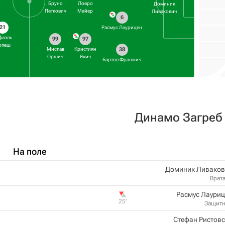
Бруно
Ловро
Доминик
Петкович
Майер
Ливакович
6
21
Расмус Лаурицен
фаэль
99
97
опеш
38
Мислав
Кристиян
Оршич
Якич
Бартол Франжич
Динамо Загреб
На поле
Доминик Ливаков
Врат
Расмус Лаури
25‎’‎
Защит
Стефан Ристов