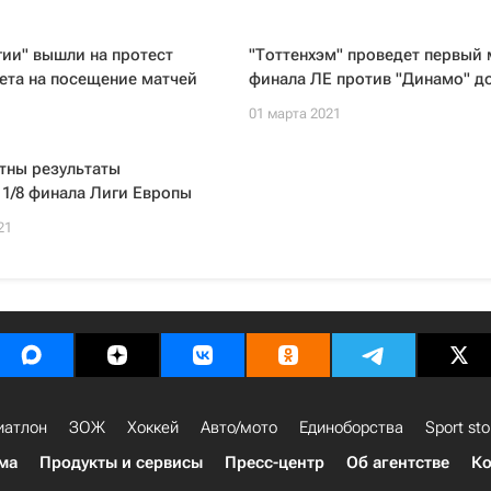
ии" вышли на протест
"Тоттенхэм" проведет первый 
ета на посещение матчей
финала ЛЕ против "Динамо" д
01 марта 2021
тны результаты
1/8 финала Лиги Европы
21
иатлон
ЗОЖ
Хоккей
Авто/мото
Единоборства
Sport sto
ма
Продукты и сервисы
Пресс-центр
Об агентстве
Ко