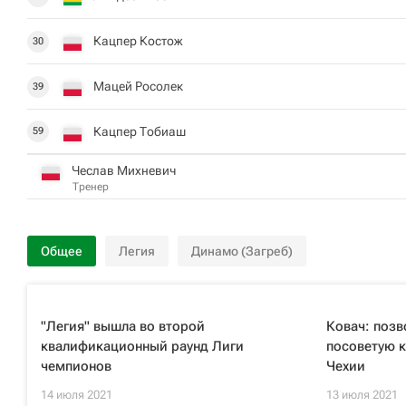
Кацпер Костож
30
Мацей Росолек
39
Кацпер Тобиаш
59
Чеслав Михневич
Тренер
Общее
Легия
Динамо (Загреб)
"Легия" вышла во второй
Ковач: позв
квалификационный раунд Лиги
посоветую 
чемпионов
Чехии
14 июля 2021
13 июля 2021