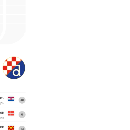
ич
40
арь
цен
6
ник
ски
13