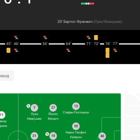
20‎’‎
Бартол Франжич
(
Лука Иванушек
)
45‎’‎
46‎’‎
56‎’‎
64‎’‎
71‎’‎
72‎’‎
76‎’‎
77‎’‎
манд
13
7
27
Стефан Ристовски
Лука
Йосип
11
Иванушек
Мишич
ахир
28
рели
Кевин Теофил
21
10
40
Катерин