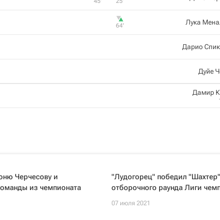
45‎’‎
25‎’‎
Лука Мена
64‎’‎
Дарио Спик
Дуйе 
Дамир К
оню Черчесову и
"Лудогорец" победил "Шахтер"
команды из чемпионата
отборочного раунда Лиги чем
07 июля 2021