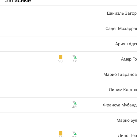
Запасные
Даниэль Загор
Садег Мохарра
Ариян Аде
Амер Г
90‎’‎
77‎’‎
Марио Гавранов
Лирим Кастра
Франсуа Мубанд
46‎’‎
Марко Бу
Дино Пер