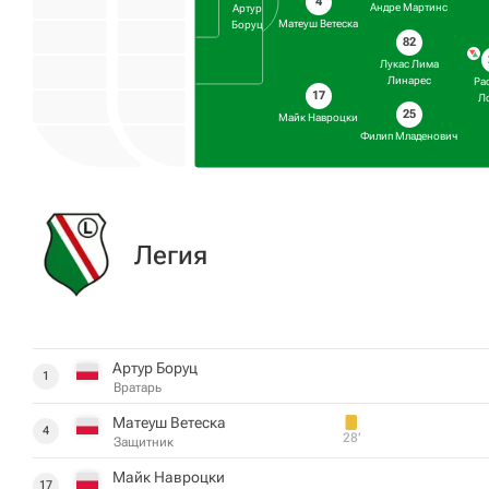
4
Андре Мартинс
Артур
Матеуш Ветеска
Боруц
82
Лукас Лима
Линарес
Ра
17
Л
25
Майк Навроцки
Филип Младенович
Легия
Артур Боруц
1
Вратарь
Матеуш Ветеска
4
28‎’‎
Защитник
Майк Навроцки
17