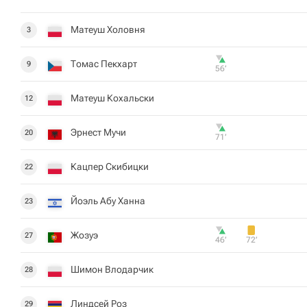
Матеуш Холовня
3
Томас Пекхарт
9
56‎’‎
Матеуш Кохальски
12
Эрнест Мучи
20
71‎’‎
Кацпер Скибицки
22
Йоэль Абу Ханна
23
Жозуэ
27
46‎’‎
72‎’‎
Шимон Влодарчик
28
Линдсей Роз
29