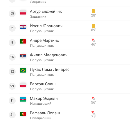
Защитник
Артур Енджейчик
55
28‎’‎
Защитник
Йосип Юранович
2
89‎’‎
Полузащитник
Андре Мартинс
8
46‎’‎
Полузащитник
Филип Младенович
25
Полузащитник
Лукас Лима Линарес
82
Полузащитник
Бартош Слиш
99
Полузащитник
Махир Эмрели
11
56‎’‎
Нападающий
Рафаэль Лопеш
21
71‎’‎
Нападающий