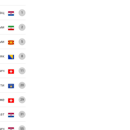
ац
1
ми
2
ми
5
ояк
8
ич
11
ти
20
же
29
лат
31
ич
55