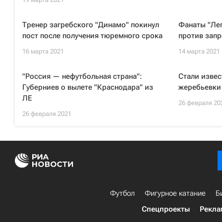
Тренер загребского "Динамо" покинул
Фанаты "Лег
пост после получения тюремного срока
против запр
16 марта 2021
14 марта 2021
"Россия — нефутбольная страна":
Стали извес
Губерниев о вылете "Краснодара" из
жеребьевки 
ЛЕ
26 февраля 20
26 февраля 2021
Футбол
Фигурное катание
Б
Спецпроекты
Рекла