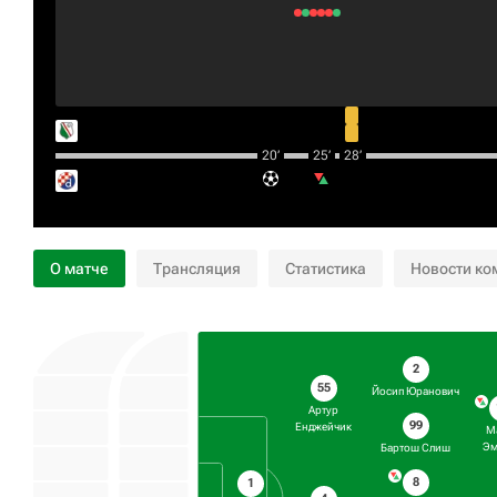
20‎’‎
25‎’‎
28‎’‎
О матче
Трансляция
Статистика
Новости ко
2
55
Йосип Юранович
Артур
99
Енджейчик
М
Эм
Бартош Слиш
8
1