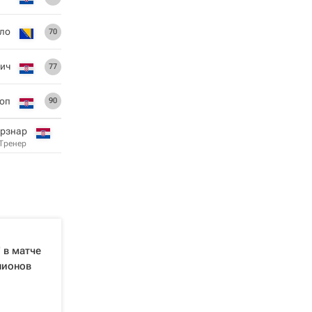
ло
70
ич
77
Чоп
90
рзнар
Тренер
 в матче
пионов