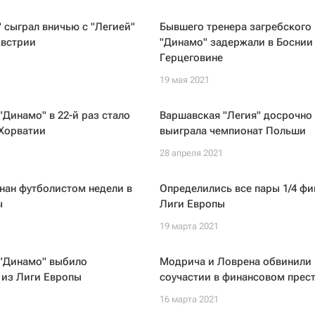
 сыграл вничью с "Легией"
Бывшего тренера загребского
Австрии
"Динамо" задержали в Боснии
Герцеговине
19 мая 2021
"Динамо" в 22-й раз стало
Варшавская "Легия" досрочно
Хорватии
выиграла чемпионат Польши
28 апреля 2021
нан футболистом недели в
Определились все пары 1/4 фи
ы
Лиги Европы
19 марта 2021
 "Динамо" выбило
Модрича и Ловрена обвинили 
 из Лиги Европы
соучастии в финансовом прес
16 марта 2021