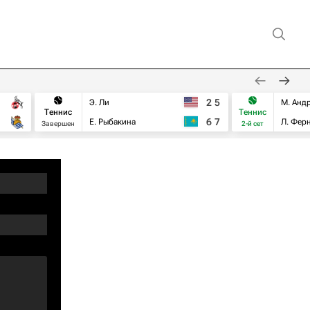
2
5
Э. Ли
М. Анд
Теннис
Теннис
6
7
Е. Рыбакина
Л. Фер
Завершен
2-й сет