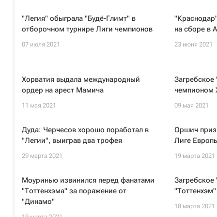
"Легия" обыграла "Будё-Глимт" в
"Краснодар"
отборочном турнире Лиги чемпионов
на сборе в 
07 июля 2021
23 июня 2021
Хорватия выдала международный
Загребское 
ордер на арест Мамича
чемпионом 
11 мая 2021
09 мая 2021
Дуда: Черчесов хорошо поработал в
Оршич приз
"Легии", выиграв два трофея
Лиге Европ
29 марта 2021
19 марта 2021
Моуринью извинился перед фанатами
Загребское
"Тоттенхэма" за поражение от
"Тоттенхэм"
"Динамо"
18 марта 2021
19 марта 2021