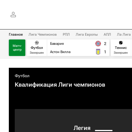
Главное
Лига Чемпионов
РПЛ
Лига Европы
АПЛ
Ла Лига
2
Бавария
Матч-
Футбол
Теннис
центр
1
Астон Вилла
Завершен
Завершен
Футбол
Квалификация Лиги чемпионов
Легия