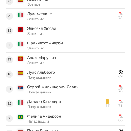
25
Вратарь
Луис Фелипе
3
73‎’‎
Защитник
Эльсеид Хюсай
23
Защитник
Франческо Ачерби
33
Защитник
Адам Марушич
77
Защитник
Луис Альберто
10
69‎’‎
Полузащитник
Сергей Милинкович-Савич
21
78‎’‎
Полузащитник
Данило Катальди
32
11‎’‎
78‎’‎
Полузащитник
Фелипе Андерсон
7
86‎’‎
Нападающий
Педро Родригес