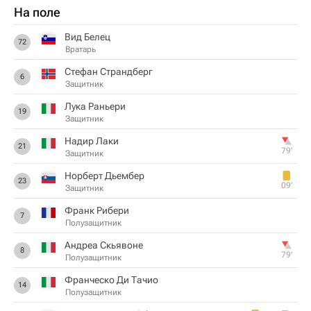
На поле
Вид Белец
72
Вратарь
Стефан Страндберг
6
Защитник
Лука Раньери
19
Защитник
Надир Лаки
21
79‎’‎
Защитник
Норберт Дьембер
23
09‎’‎
Защитник
Франк Рибери
7
Полузащитник
Андреа Скьявоне
8
79‎’‎
Полузащитник
Франческо Ди Тачио
14
Полузащитник