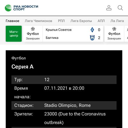
Главное
Лига Чемпионов
РПЛ
Лига Европы
АПЛ
Ла Лига
0
Крылья Советов
Матч-
Футбол
Футбол
центр
2
Балтика
Завершен
Завершен
Футбол
Серия А
Тур:
12
Время
07.11.2021 в 20:00
начала:
Стадион:
Stadio Olimpico, Rome
Зрители:
23000 (Due to the Coronavirus
outbreak)