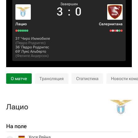
Завершен
3
:
0
Лацио
Салернитана
31‎’‎
Чиро Иммобиле
(
Педро Родригес
)
36‎’‎
Педро Родригес
69‎’‎
Луис Альберто
(
Фелипе Андерсон
)
О матче
Трансляция
Статистика
Новости ком
Лацио
На поле
Хосе Рейна