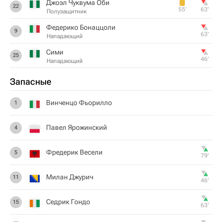
Джоэл Чуквума Оби
22
55‎’‎
63‎’‎
Полузащитник
Федерико Бонаццоли
9
63‎’‎
Нападающий
Сими
25
46‎’‎
Нападающий
Запасные
Винченцо Фьорилло
1
Павел Ярожинский
4
Фредерик Весели
5
79‎’‎
Милан Джурич
11
46‎’‎
Седрик Гондо
15
63‎’‎