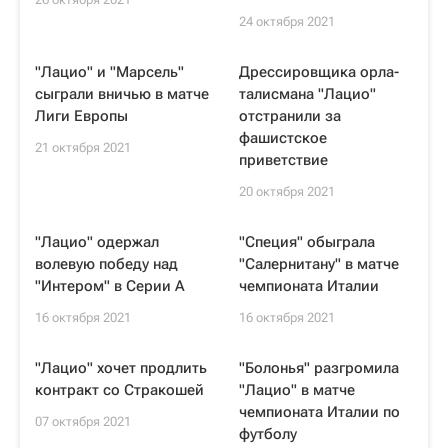
24 октября 2021
"Лацио" и "Марсель"
Дрессировщика орла-
сыграли вничью в матче
талисмана "Лацио"
Лиги Европы
отстранили за
фашистское
21 октября 2021
приветствие
20 октября 2021
"Лацио" одержал
"Специя" обыграла
волевую победу над
"Салернитану" в матче
"Интером" в Серии А
чемпионата Италии
16 октября 2021
16 октября 2021
"Лацио" хочет продлить
"Болонья" разгромила
контракт со Стракошей
"Лацио" в матче
чемпионата Италии по
07 октября 2021
футболу