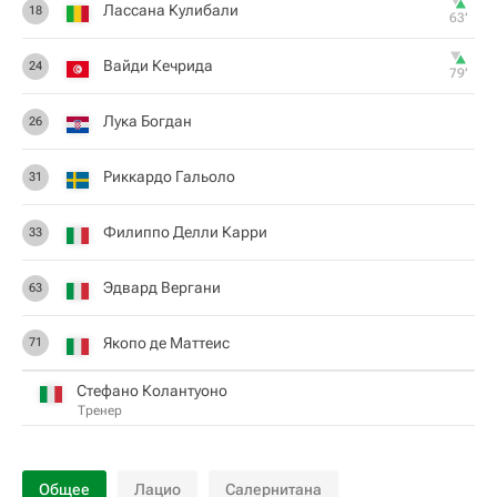
Лассана Кулибали
18
63‎’‎
Вайди Кечрида
24
79‎’‎
Лука Богдан
26
Риккардо Гальоло
31
Филиппо Делли Карри
33
Эдвард Вергани
63
Якопо де Маттеис
71
Стефано Колантуоно
Тренер
Общее
Лацио
Салернитана