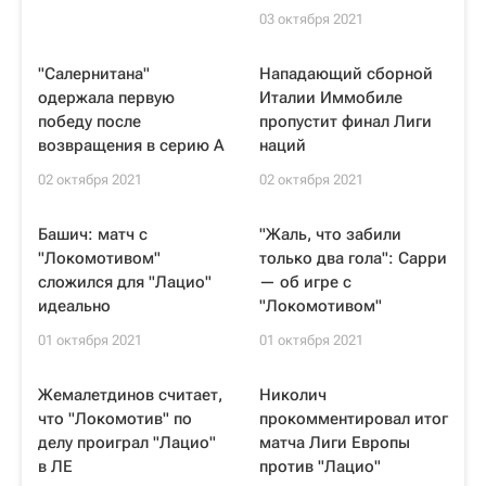
03 октября 2021
"Салернитана"
Нападающий сборной
одержала первую
Италии Иммобиле
победу после
пропустит финал Лиги
возвращения в серию А
наций
02 октября 2021
02 октября 2021
Башич: матч с
"Жаль, что забили
"Локомотивом"
только два гола": Сарри
сложился для "Лацио"
— об игре с
идеально
"Локомотивом"
01 октября 2021
01 октября 2021
Жемалетдинов считает,
Николич
что "Локомотив" по
прокомментировал итог
делу проиграл "Лацио"
матча Лиги Европы
в ЛЕ
против "Лацио"