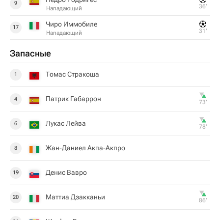
9
36‎’‎
Нападающий
Чиро Иммобиле
17
31‎’‎
Нападающий
Запасные
Томас Стракоша
1
Патрик Габаррон
4
73‎’‎
Лукас Лейва
6
78‎’‎
Жан-Даниел Акпа-Акпро
8
Денис Вавро
19
Маттиа Дзакканьи
20
86‎’‎