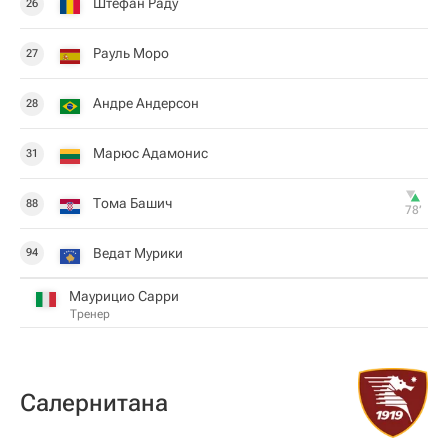
Штефан Раду
26
Рауль Моро
27
Андре Андерсон
28
Марюс Адамонис
31
Тома Башич
88
78‎’‎
Ведат Мурики
94
Маурицио Сарри
Тренер
Салернитана