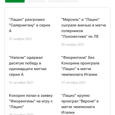
"Лацио" разгромил
"Марсель" и "Лацио"
"Салернитану" в серии
сыграли вничью в матче
А
соперников
"Локомотива" по ЛЕ
07 ноября 2021
05 ноября 2021
"Наполи" одержал
"Фиорентина" без
десятую победу в
Кокорина проиграла
одиннадцати матчах
"Лацио" в матче
серии А
чемпионата Италии
31 октября 2021
27 октября 2021
Кокорин попал в заявку
"Лацио" крупно
"Фиорентины" на игру с
проиграл "Вероне" в
"Лацио"
матче чемпионата
Италии
26 октября 2021