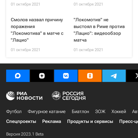
01 октября 2021
01 октября 2021
Смолов назвал причину
"Локомотив" не
поражения
выстоял в Риме против
"Локомотива" в матче с
"Лацио": видеообзор
"Лацио"
матча
01 октября 2021
01 октября 2021
Футбол
Фигурное катание
Биатлон
ЗОЖ
Хоккей
Ав
Спецпроекты
Реклама
Продукты и сервисы
Пресс-ц
Версия 2023.1 Beta