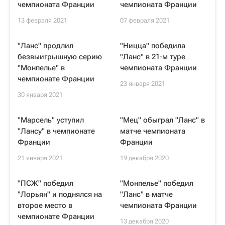
чемпионата Франции
чемпионата Франции
13 февраля 2021
07 февраля 2021
"Ланс" продлил
"Ницца" победила
безвыигрышную серию
"Ланс" в 21-м туре
"Монпелье" в
чемпионата Франции
чемпионате Франции
23 января 2021
30 января 2021
"Марсель" уступил
"Мец" обыграл "Ланс" в
"Лансу" в чемпионате
матче чемпионата
Франции
Франции
21 января 2021
19 декабря 2020
"ПСЖ" победил
"Монпелье" победил
"Лорьян" и поднялся на
"Ланс" в матче
второе место в
чемпионата Франции
чемпионате Франции
13 декабря 2020