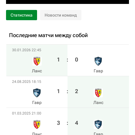
Статистика
Новости команд
Последние матчи между собой
30.01.2026 22:45
1
:
0
Ланс
Гавр
24.08.2025 18:15
1
:
2
Гавр
Ланс
01.03.2025 21:00
3
:
4
Ланс
Гавр