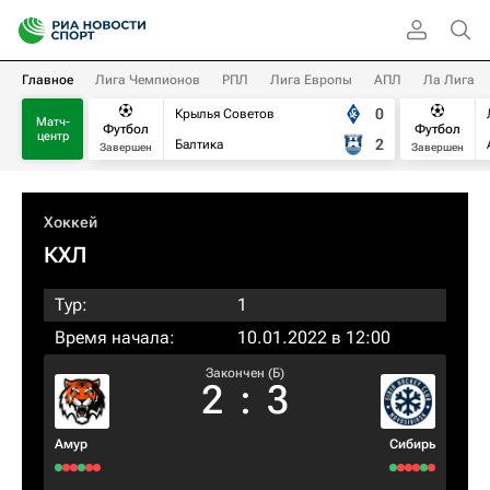
Главное
Лига Чемпионов
РПЛ
Лига Европы
АПЛ
Ла Лига
0
Крылья Советов
Матч-
Футбол
Футбол
центр
2
Балтика
Завершен
Завершен
Хоккей
КХЛ
Тур:
1
Время начала:
10.01.2022 в 12:00
Закончен (Б)
2
:
3
Амур
Сибирь