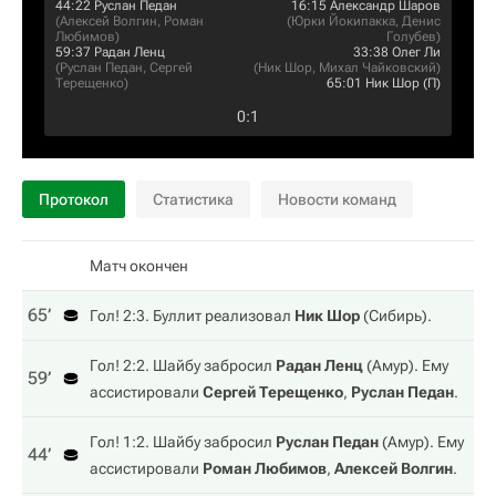
44:22
Руслан Педан
16:15
Александр Шаров
(
Алексей Волгин
,
Роман
(
Юрки Йокипакка
,
Денис
Любимов
)
Голубев
)
59:37
Радан Ленц
33:38
Олег Ли
(
Руслан Педан
,
Сергей
(
Ник Шор
,
Михал Чайковский
)
Терещенко
)
65:01
Ник Шор
(П)
0
:
1
Протокол
Статистика
Новости команд
Матч окончен
65‎’‎
Гол! 2:3. Буллит реализовал
Ник Шор
(
Сибирь
).
Гол! 2:2. Шайбу забросил
Радан Ленц
(
Амур
). Ему
59‎’‎
ассистировали
Сергей Терещенко
,
Руслан Педан
.
Гол! 1:2. Шайбу забросил
Руслан Педан
(
Амур
). Ему
44‎’‎
ассистировали
Роман Любимов
,
Алексей Волгин
.