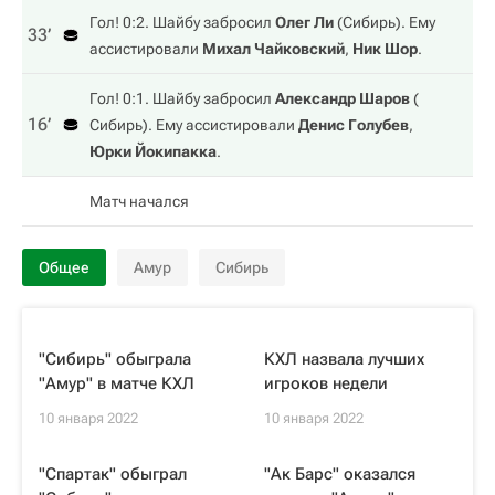
Гол! 0:2. Шайбу забросил
Олег Ли
(
Сибирь
). Ему
33‎’‎
ассистировали
Михал Чайковский
,
Ник Шор
.
Гол! 0:1. Шайбу забросил
Александр Шаров
(
16‎’‎
Сибирь
). Ему ассистировали
Денис Голубев
,
Юрки Йокипакка
.
Матч начался
Общее
Амур
Сибирь
"Сибирь" обыграла
КХЛ назвала лучших
"Амур" в матче КХЛ
игроков недели
10 января 2022
10 января 2022
"Спартак" обыграл
"Ак Барс" оказался