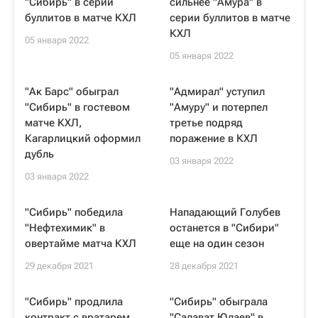
"Сибирь" в серии
сильнее "Амура" в
буллитов в матче КХЛ
серии буллитов в матче
КХЛ
05 января 2022
05 января 2022
"Ак Барс" обыграл
"Адмирал" уступил
"Сибирь" в гостевом
"Амуру" и потерпел
матче КХЛ,
третье подряд
Кагарлицкий оформил
поражение в КХЛ
дубль
03 января 2022
03 января 2022
"Сибирь" победила
Нападающий Голубев
"Нефтехимик" в
останется в "Сибири"
овертайме матча КХЛ
еще на один сезон
29 декабря 2021
28 декабря 2021
"Сибирь" продлила
"Сибирь" обыграла
контракт с вратарем
"Салават Юлаев" в