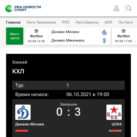
Главное
Лига Чемпионов
РПЛ
Лига Европы
АПЛ
Ла Лига
Динамо Москва
Матч-
Футбол
Футбол
центр
Динамо Махачкала
09.08 14:30
09.08 17:00
Хоккей
КХЛ
Тур:
1
Время начала:
06.10.2021 в 19:00
Завершен
0
:
3
Динамо Москва
ЦСКА