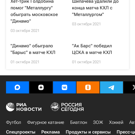
Хет-трик Голдобина
Шипачева удалили до
помог "Металлургу"
конца матча КХЛ с
обыграть московское
"Металлургом"
"Динамо"
03 октября 2021
03 октября 2021
"Динамо" обыграло
"Ак Барс" победил
"Барыс" в матче КХЛ
ЦСКА в матче КХЛ
01 октября 2021
01 октября 2021
Футбол
Фигурное катание
Биатлон
ЗОЖ
Хоккей
Ав
Спецпроекты
Реклама
Продукты и сервисы
Пресс-ц