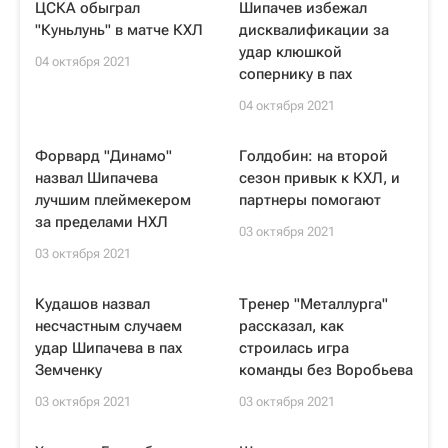
ЦСКА обыграл
Шипачев избежал
"Куньлунь" в матче КХЛ
дисквалификации за
удар клюшкой
04 октября 2021
сопернику в пах
04 октября 2021
Форвард "Динамо"
Голдобин: на второй
назвал Шипачева
сезон привык к КХЛ, и
лучшим плеймекером
партнеры помогают
за пределами НХЛ
03 октября 2021
03 октября 2021
Кудашов назвал
Тренер "Металлурга"
несчастным случаем
рассказал, как
удар Шипачева в пах
строилась игра
Земченку
команды без Воробьева
03 октября 2021
03 октября 2021