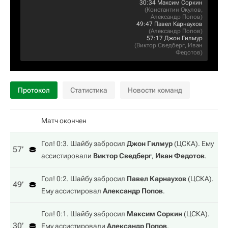
30:34
Максим Соркин
(
Константин Окулов
,
Александр Попов
)
49:47
Павел Карнаухов
(
Александр Попов
)
57:17
Джон Гилмур
(
Виктор Сведберг
,
Иван
Федотов
)
Протокол
Статистика
Новости команд
Матч окончен
Гол! 0:3. Шайбу забросил
Джон Гилмур
(
ЦСКА
). Ему
57‎’‎
ассистировали
Виктор Сведберг
,
Иван Федотов
.
Гол! 0:2. Шайбу забросил
Павел Карнаухов
(
ЦСКА
).
49‎’‎
Ему ассистировал
Александр Попов
.
Гол! 0:1. Шайбу забросил
Максим Соркин
(
ЦСКА
).
30‎’‎
Ему ассистировали
Александр Попов
,