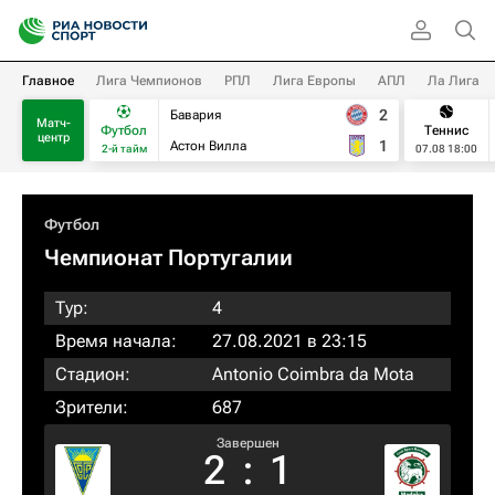
Главное
Лига Чемпионов
РПЛ
Лига Европы
АПЛ
Ла Лига
2
Бавария
Матч-
Футбол
Теннис
центр
1
Астон Вилла
2-й тайм
07.08 18:00
Футбол
Чемпионат Португалии
Тур:
4
Время начала:
27.08.2021 в 23:15
Стадион:
Antonio Coimbra da Mota
Зрители:
687
Завершен
2
:
1