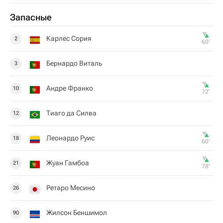
Запасные
Карлес Сория
2
60‎’‎
Бернардо Виталь
3
Андре Франко
10
72‎’‎
Тиаго да Силва
12
Леонардо Руис
18
60‎’‎
Жуан Гамбоа
21
78‎’‎
Ретаро Месино
26
Жилсон Беншимол
90