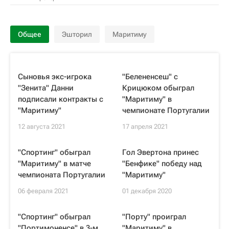
Общее
Эшторил
Маритиму
Сыновья экс-игрока
"Белененсеш" с
"Зенита" Данни
Крицюком обыграл
подписали контракты с
"Маритиму" в
"Маритиму"
чемпионате Португалии
12 августа 2021
17 апреля 2021
"Спортинг" обыграл
Гол Эвертона принес
"Маритиму" в матче
"Бенфике" победу над
чемпионата Португалии
"Маритиму"
06 февраля 2021
01 декабря 2020
"Спортинг" обыграл
"Порту" проиграл
"Портимоненсе" в 3-м
"Маритиму" в