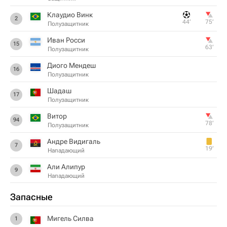
Клаудио Винк
2
44‎’‎
75‎’‎
Полузащитник
Иван Росси
15
63‎’‎
Полузащитник
Диого Мендеш
16
Полузащитник
Шадаш
17
Полузащитник
Витор
94
78‎’‎
Полузащитник
Андре Видигаль
7
19‎’‎
Нападающий
Али Алипур
9
Нападающий
Запасные
Мигель Силва
1