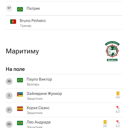
Патрик
97
Bruno Pinheiro
Тренер
Маритиму
На поле
Пауло Виктор
48
Вратарь
Зайнедине Жуниор
5
49‎’‎
Защитник
Хорхе Саэнс
21
63‎’‎
Защитник
Лео Андраде
66
36‎’‎
63‎’‎
Защитник