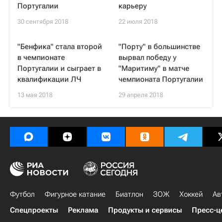
Португалии
карьеру
30 сентября 2018
22 июля 2018
"Бенфика" стала второй
"Порту" в большинстве
в чемпионате
вырвал победу у
Португалии и сыграет в
"Маритиму" в матче
квалификации ЛЧ
чемпионата Португалии
13 мая 2018
29 апреля 2018
Футбол
Фигурное катание
Биатлон
ЗОЖ
Хоккей
Ав
Спецпроекты
Реклама
Продукты и сервисы
Пресс-ц