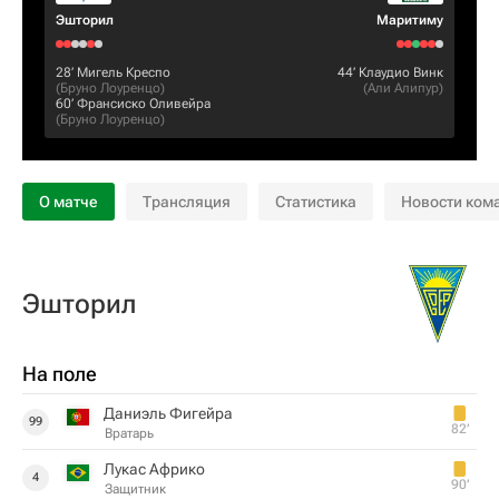
Эшторил
Маритиму
28‎’‎
Мигель Креспо
44‎’‎
Клаудио Винк
(
Бруно Лоуренцо
)
(
Али Алипур
)
60‎’‎
Франсиско Оливейра
(
Бруно Лоуренцо
)
О матче
Трансляция
Статистика
Новости ком
Эшторил
На поле
Даниэль Фигейра
99
82‎’‎
Вратарь
Лукас Африко
4
90‎’‎
Защитник