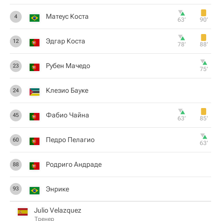
Матеус Коста
4
63‎’‎
90‎’‎
Эдгар Коста
12
78‎’‎
88‎’‎
Рубен Мачедо
23
75‎’‎
Клезио Бауке
24
Фабио Чайна
45
63‎’‎
85‎’‎
Педро Пелагио
60
63‎’‎
Родриго Андраде
88
Энрике
93
Julio Velazquez
Тренер