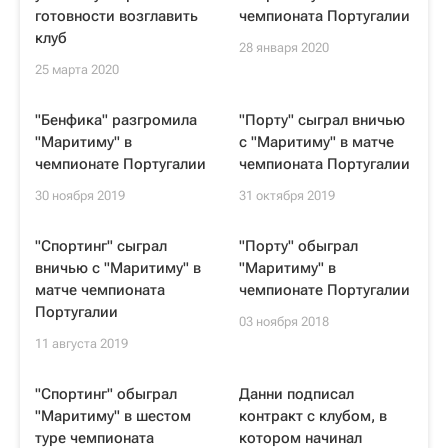
готовности возглавить
чемпионата Португалии
клуб
28 января 2020
25 марта 2020
"Бенфика" разгромила
"Порту" сыграл вничью
"Маритиму" в
с "Маритиму" в матче
чемпионате Португалии
чемпионата Португалии
30 ноября 2019
31 октября 2019
"Спортинг" сыграл
"Порту" обыграл
вничью с "Маритиму" в
"Маритиму" в
матче чемпионата
чемпионате Португалии
Португалии
03 ноября 2018
11 августа 2019
"Спортинг" обыграл
Данни подписал
"Маритиму" в шестом
контракт с клубом, в
туре чемпионата
котором начинал