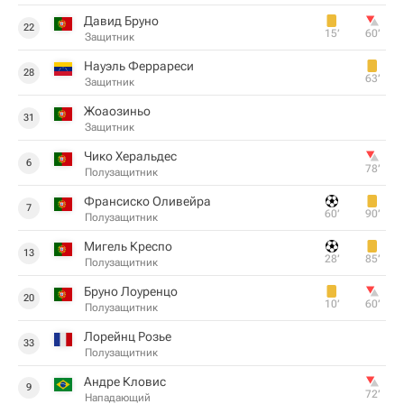
Давид Бруно
22
15‎’‎
60‎’‎
Защитник
Науэль Феррареси
28
63‎’‎
Защитник
Жоаозиньо
31
Защитник
Чико Херальдес
6
78‎’‎
Полузащитник
Франсиско Оливейра
7
60‎’‎
90‎’‎
Полузащитник
Мигель Креспо
13
28‎’‎
85‎’‎
Полузащитник
Бруно Лоуренцо
20
10‎’‎
60‎’‎
Полузащитник
Лорейнц Розье
33
Полузащитник
Андре Кловис
9
72‎’‎
Нападающий