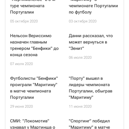
туре чемпионата
чемпионате Португалии
Португалии
по футболу
05 октября 2020
03 октября 2020
Нельсон Вериссимо
Данни рассказал, что
назначен главным
может вернуться в
тренером "Бенфики" до
"Зенит"
конца сезона
06 июля 2020
07 июля 2020
Футболисты "Бенфики"
"Порту" вышел в
проиграли "Маритиму"
лидеры чемпионата
в матче чемпионата
Португалии, обыграв
Португалии
"Маритиму"
29 июня 2020
11 июня 2020
СМИ: "Локомотив"
"Спортинг" победил
узнавал у Мартинша о
"Маритиму" в матче