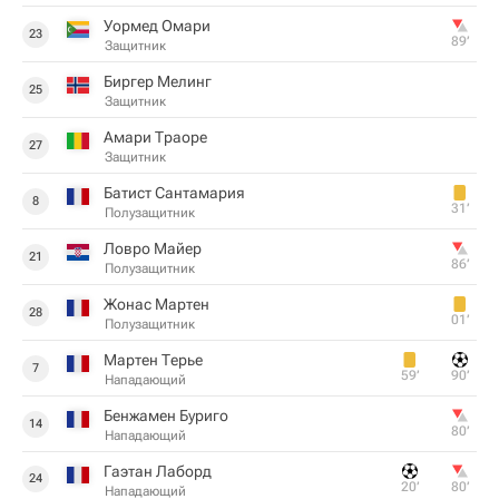
Уормед Омари
23
89‎’‎
Защитник
Биргер Мелинг
25
Защитник
Амари Траоре
27
Защитник
Батист Сантамария
8
31‎’‎
Полузащитник
Ловро Майер
21
86‎’‎
Полузащитник
Жонас Мартен
28
01‎’‎
Полузащитник
Мартен Терье
7
59‎’‎
90‎’‎
Нападающий
Бенжамен Буриго
14
80‎’‎
Нападающий
Гаэтан Лаборд
24
20‎’‎
80‎’‎
Нападающий