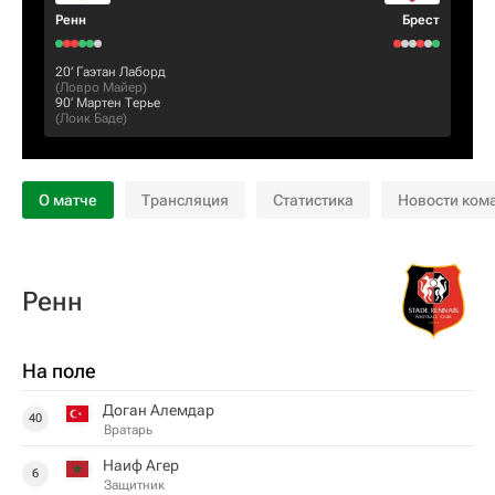
Ренн
Брест
20‎’‎
Гаэтан Лаборд
(
Ловро Майер
)
90‎’‎
Мартен Терье
(
Лоик Баде
)
О матче
Трансляция
Статистика
Новости ком
Ренн
На поле
Доган Алемдар
40
Вратарь
Наиф Агер
6
Защитник