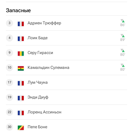
Запасные
Адриен Трюффер
3
86‎’‎
Лоик Баде
4
89‎’‎
Серу Гирасси
9
80‎’‎
Камальдин Сулемана
10
80‎’‎
Лум Чауна
17
Энди Диуф
19
Лоренц Ассиньон
22
Пепе Боне
30