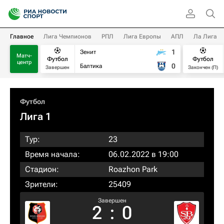
Главное
Лига Чемпионов
РПЛ
Лига Европы
АПЛ
Ла Лига
1
Зенит
Матч-
Футбол
Футбол
центр
0
Балтика
Завершен
Закончен (П)
Футбол
Лига 1
Тур:
23
Время начала:
06.02.2022 в 19:00
Стадион:
Roazhon Park
Зрители:
25409
Завершен
2
:
0