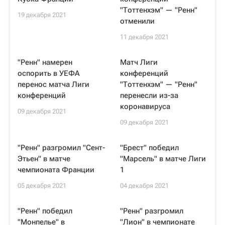
"Тоттенхэм" — "Ренн"
19 декабря 2021
отменили
11 декабря 2021
"Ренн" намерен
Матч Лиги
оспорить в УЕФА
конференций
перенос матча Лиги
"Тоттенхэм" — "Ренн"
конференций
перенесли из-за
коронавируса
09 декабря 2021
09 декабря 2021
"Ренн" разгромил "Сент-
"Брест" победил
Этьен" в матче
"Марсель" в матче Лиги
чемпионата Франции
1
05 декабря 2021
04 декабря 2021
"Ренн" победил
"Ренн" разгромил
"Монпелье" в
"Лион" в чемпионате