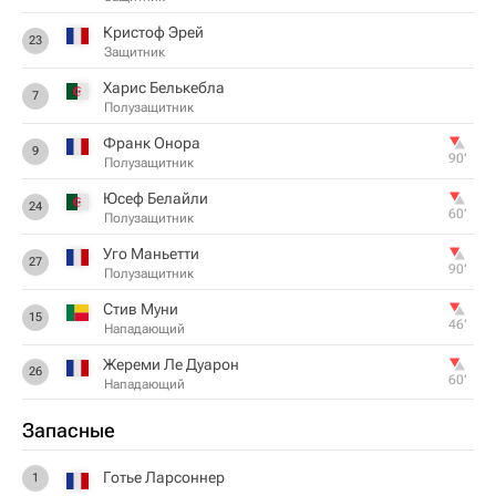
Кристоф Эрей
23
Защитник
Харис Белькебла
7
Полузащитник
Франк Онора
9
90‎’‎
Полузащитник
Юсеф Белайли
24
60‎’‎
Полузащитник
Уго Маньетти
27
90‎’‎
Полузащитник
Стив Муни
15
46‎’‎
Нападающий
Жереми Ле Дуарон
26
60‎’‎
Нападающий
Запасные
Готье Ларсоннер
1