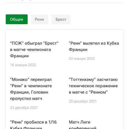
Общее
Ренн
Брест
"ПСЖ" обыграл "Брест"
"Ренн" вылетел из Кубка
в матче чемпионата
Франции
Франции
02 января 2022
16 января 2022
"Монако" переиграл
"Тоттенхэму" засчитано
"Ренн" в чемпионате
техническое поражение
Франции, Головин
в матче с "Ренном"
пропустил матч
20 декабря 2021
23 декабря 2021
"Ренн" пробился в 1/16
Матч Лиги
Кубка Франции
конференций