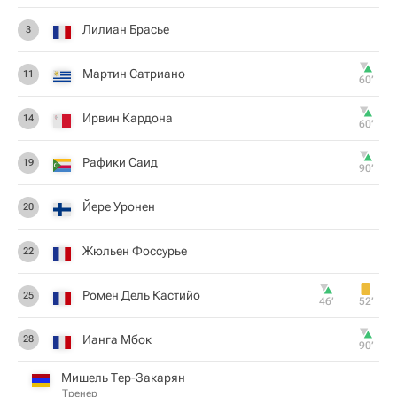
Лилиан Брасье
3
Мартин Сатриано
11
60‎’‎
Ирвин Кардона
14
60‎’‎
Рафики Саид
19
90‎’‎
Йере Уронен
20
Жюльен Фоссурье
22
Ромен Дель Кастийо
25
46‎’‎
52‎’‎
Ианга Мбок
28
90‎’‎
Мишель Тер-Закарян
Тренер