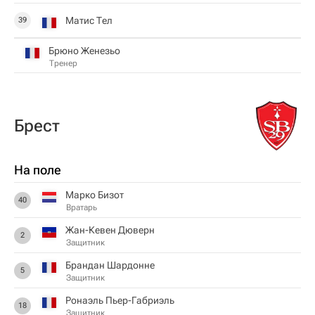
Матис Тел
39
Брюно Женезьо
Тренер
Брест
На поле
Марко Бизот
40
Вратарь
Жан-Кевен Дюверн
2
Защитник
Брандан Шардонне
5
Защитник
Ронаэль Пьер-Габриэль
18
Защитник